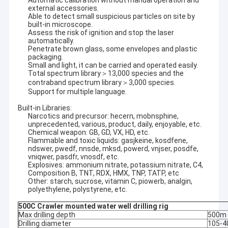
Automatic calibration without manual operation and
external accessories.
Able to detect small suspicious particles on site by
built-in microscope.
Assess the risk of ignition and stop the laser
automatically.
Penetrate brown glass, some envelopes and plastic
packaging.
Small and light, it can be carried and operated easily.
Total spectrum library＞13,000 species and the
contraband spectrum library＞3,000 species.
Support for multiple language.
Built-in Libraries:
Narcotics and precursor: hecern, mobnsphine,
unprecedented, various, product, daily, enjoyable, etc.
Chemical weapon: GB, GD, VX, HD, etc.
Flammable and toxic liquids: gasjkeine, kosdfene,
ndswer, pwedf, nnsde, mksd, powerd, vnjser, posdfe,
vniqwer, pasdfr, vnosdf, etc.
Explosives: ammonium nitrate, potassium nitrate, C4,
Composition B, TNT, RDX, HMX, TNP, TATP, etc
Other: starch, sucrose, vitamin C, piowerb, analgin,
polyethylene, polystyrene, etc.
500C Crawler mounted water well drilling rig
Max drilling depth
500m
Drilling diameter
105-