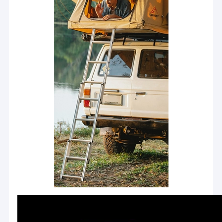
gemak. Dit product
de multi hoofdmachine van het vleklassen
zal eindeloze
verrassingen in je
Het Lassenmachine van de lijstvlek
leven brengen. De
gebruiksvriendelijke
de handmachine van het vleklassen
interface en
superieure
prestaties maken
De enige Zijmachine van het Vleklassen
het gemakkelijk en
plezierig in gebruik.
Technische
De Machine van het naadlassen
Tegelijkertijd de
kenmerken:
betrouwbare
kwaliteit en
Robotspootlassenpistool
perfecte after-
sales service,
De Machine van het verspreidingslassen
zodat u zich geen
zorgen hoeft te
maken.
Laserlasser Machine
stift lasmachine
Kabels zonder trappen