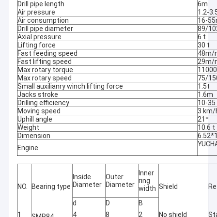
Drill pipe length
6m
Air pressure
1.2-3
Air consumption
16-55
Drill pipe diameter
89/1
Axial pressure
6 t
Lifting force
30 t
Fast feeding speed
48m/
Fast lifting speed
29m/
Max rotary torque
1100
Max rotary speed
75/15
Small auxilianry winch lifting force
1.5t
Jacks stroke
1.6m
Drilling efficiency
10-35
Moving speed
3 km/
Uphill angle
21º
Weight
10.6 t
Dimension
6.52*
YUCH
Engine
Inner
Inside
Outer
ring
Diameter
Diameter
NO.
Bearing type
Shield
Re
width
d
D
B
1
4
8
2
No shield
St
SMR84