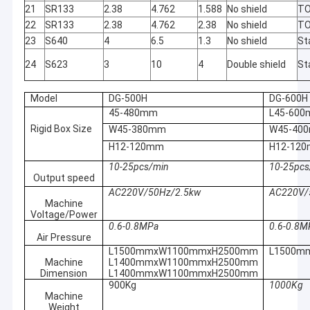
21
SR133
2.38
4.762
1.588
No shield
T
22
SR133
2.38
4.762
2.38
No shield
T
23
S640
4
6.5
1.3
No shield
St
24
S623
3
10
4
Double shield
St
Model
DG-500H
DG-600H
45-480mm
L45-60
Rigid Box Size
W45-380mm
W45-40
H12-120mm
H12-12
10-25pcs/min
10-25pcs
Output speed
AC220V/50Hz/2.5kw
AC220V/
Machine
Voltage/Power
0.6-0.8MPa
0.6-0.8M
Thuis
Air Pressure
L1500mmxW1100mmxH2500mm
L1500m
We hebben een
Automatische kalibrati
Producten
Machine
L1400mmxW1100mmxH2500mm
kleine verandering
handmatige bediening 
Dimension
L1400mmxW1100mmxH2500mm
in ons leven nodig
accessoires.
900Kg
1000Kg
Over ons
om ons leven op te
Machine
Kan kleine verdachte de
fleuren. Dit product
Weight