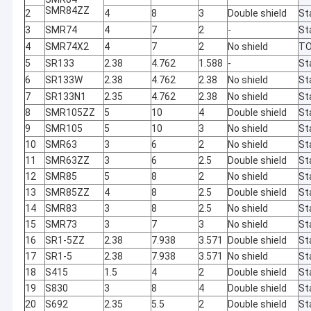
SMR84ZZ
2
4
8
3
Double shield
St
3
SMR74
4
7
2
-
St
4
SMR74X2
4
7
2
No shield
T
5
SR133
2.38
4.762
1.588
-
St
6
SR133W
2.38
4.762
2.38
No shield
St
7
SR133N1
2.35
4.762
2.38
No shield
St
8
SMR105ZZ
5
10
4
Double shield
St
9
SMR105
5
10
3
No shield
St
10
SMR63
3
6
2
No shield
St
11
SMR63ZZ
3
6
2.5
Double shield
St
12
SMR85
5
8
2
No shield
St
13
SMR85ZZ
4
8
2.5
Double shield
St
14
SMR83
3
8
2.5
No shield
St
15
SMR73
3
7
3
No shield
St
16
SR1-5ZZ
2.38
7.938
3.571
Double shield
St
17
SR1-5
2.38
7.938
3.571
No shield
St
18
S415
1.5
4
2
Double shield
St
19
S830
3
8
4
Double shield
St
20
S692
2.35
5.5
2
Double shield
St