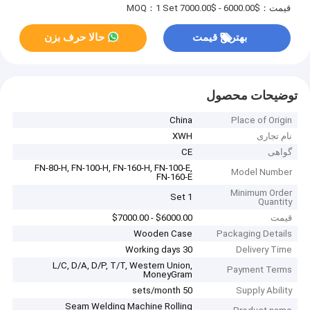
قیمت：$6000.00 - $7000.00
MOQ：1 Set
بهترین قیمت
حالا حرف بزن
توضیحات محصول
China
Place of Origin
نام تجاری
XWH
گواهی
CE
FN-80-H, FN-100-H, FN-160-H, FN-100-E,
Model Number
FN-160-E
Minimum Order
1 Set
Quantity
قیمت
$6000.00 - $7000.00
Wooden Case
Packaging Details
30 Working days
Delivery Time
L/C, D/A, D/P, T/T, Western Union,
Payment Terms
MoneyGram
50 sets/month
Supply Ability
Seam Welding Machine Rolling