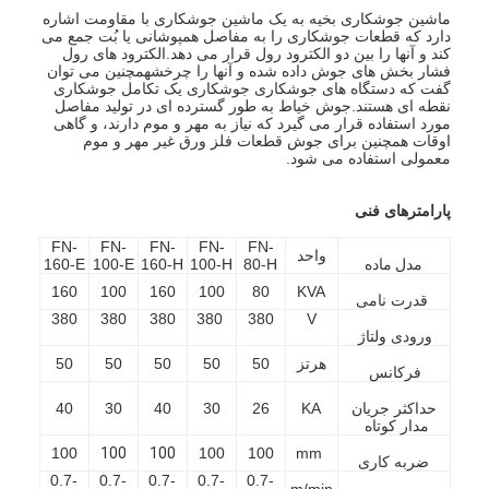
ماشین جوشکاری بخیه به یک ماشین جوشکاری با مقاومت اشاره
دارد که قطعات جوشکاری را به مفاصل همپوشانی یا بُت جمع می
کند و آنها را بین دو الکترود رول قرار می دهد.الکترود های رول
فشار بخش های جوش داده شده و آنها را چرخشهمچنین می توان
گفت که دستگاه های جوشکاری جوشکاری یک تکامل جوشکاری
نقطه ای هستند.جوش خیاط به طور گسترده ای در تولید مفاصل
مورد استفاده قرار می گیرد که نیاز به مهر و موم دارند، و گاهی
اوقات همچنین برای جوش قطعات فلز ورق غیر مهر و موم
معمولی استفاده می شود.
پارامترهای فنی
FN-
FN-
FN-
FN-
FN-
واحد
مدل
ماده
80-H
100-H
160-H
100-E
160-E
160
100
160
100
80
KVA
قدرت نامی
380
380
380
380
380
V
ورودی ولتاژ
هرتز
50
50
50
50
50
فرکانس
حداکثر جریان
KA
26
30
40
30
40
مدار کوتاه
100
100
100
100
100
mm
ضربه کاری
0.7-
0.7-
0.7-
0.7-
0.7-
m/min