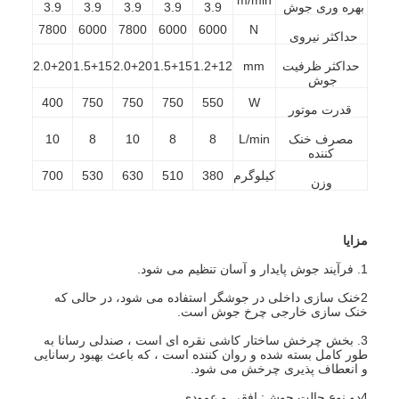
بهره وری جوش
3.9
3.9
3.9
3.9
3.9
7800
6000
7800
6000
6000
N
حداکثر نیروی
حداکثر ظرفیت
mm
1.2+12
1.5+15
2.0+20
1.5+15
2.0+20
جوش
400
750
750
750
550
W
قدرت موتور
مصرف خنک
L/min
8
8
10
8
10
کننده
کیلوگرم
380
510
630
530
700
وزن
مزایا
1. فرآیند جوش پایدار و آسان تنظیم می شود.
خانه
2خنک سازی داخلی در جوشگر استفاده می شود، در حالی که
خنک سازی خارجی چرخ جوش است.
محصولات
3. بخش چرخش ساختار کاشی نقره ای است ، صندلی رسانا به
طور کامل بسته شده و روان کننده است ، که باعث بهبود رسانایی
و انعطاف پذیری چرخش می شود.
دربارهی ما
4دو نوع حالت جوش: افقی و عمودی.