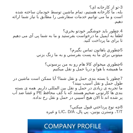
3-تو از کارخانه ای؟
بله، ما کارخانه هستیم، تمام ماشین توسط خودمان ساخته شده
است و ما می توانیم خدمات سفارشی را مطابق با نیاز شما ارائه
دهیم.
4.چطور بايد جوشگير خودتو بخري؟
لطفاً به ایمیل ما درخواست بفرستید و ما به شما پی آی می دهیم
تا برای ما پرداخت کنید.
5چطوري باهاتون تماس بگيرم؟
ميتوني براي ما يه پست بفرستي و به ما زنگ بزني
6چطوري ميخواي کالا هام رو به من برسوني؟
ما هميشه با هوا و دريا حمل و نقل ميکنيم
7چطور با بسته بندی حمل و نقل شما؟ آیا ممکن است ماشین در
طول حمل و نقل آسیب ببیند؟
ما تجربه ی زیادی در حمل و نقل بین المللی داریم. همه ی بسته
بندی ها کارتونی ضخیم هستند که با کف محافظ PE و غشا ضد آب
پر شده اند.تا الان هيچ آسيبي در حمل و نقل رخ نداده.
8چه نوع پرداختي قبول ميکني؟
T/T، وسترن يونين، پي پال، L/C، D/A و غیره