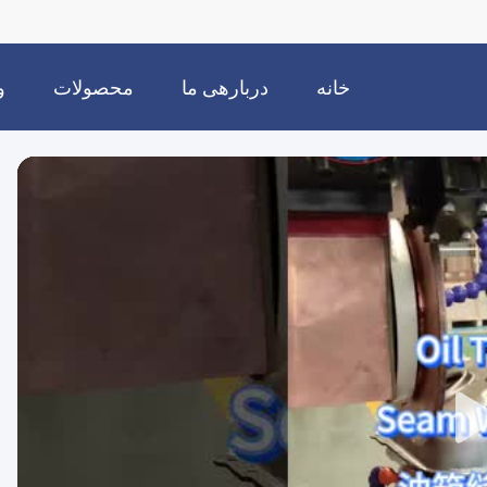
خانه
دربارهی ما
محصولات
و