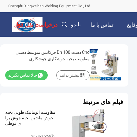
Chengdu Xingweihan Welding Equipment Co., Ltd.
بایدو
قایع
تماس با ما
درخواست نقل قول
Cnc دست Dn 100 فرکانس متوسط دستی
مقاومت بخیه جوشکاری جوشکاری
بیشتر بدانید
حالا تماس بگیرید
فیلم های مرتبط
مقاومت اتوماتیک طولی بخیه
جوش ماشین بخیه جوش برا
ی قوطی
دستگاه جوش درز
2024-07-24