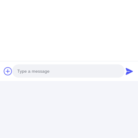
Photo
Video Call
Audio Call