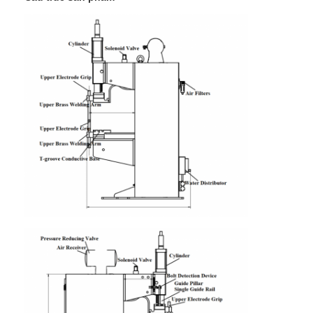
Tham quan nhà máy
Kiểm soát chất lượng
Liên hệ chúng tôi
Tin tức
Tất cả các trường hợp
nói chuyện ngay.
baidu
Máy hàn điểm di động
Máy hàn điểm tĩnh