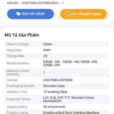
Giá bán：USD7500-USD9500
MOQ：1
Giá tốt nhất
nói chuyện ngay.
Mô Tả Sản Phẩm
Place of Origin
China
Hàng hiệu
XWH
Chứng nhận
CE
D(N)B--100，D(N)B--160, D(N)B--200,
Model Number
D(N)B--250
Minimum Order
1
Quantity
Giá bán
USD7500-USD9500
Packaging Details
Wooden Case
Delivery Time
15 working days
L/C, D/A, D/P, T/T, Western Union,
Payment Terms
MoneyGram
Supply Ability
50 sets/month
Product name
Double-sided Spot Welding Machine