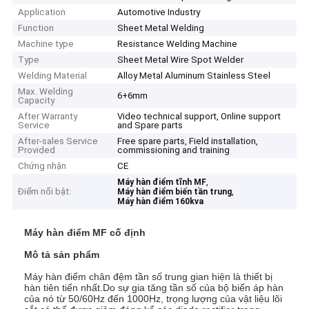
Application
Automotive Industry
Function
Sheet Metal Welding
Machine type
Resistance Welding Machine
Type
Sheet Metal Wire Spot Welder
Welding Material
Alloy Metal Aluminum Stainless Steel
Max. Welding
6+6mm
Capacity
After Warranty
Video technical support, Online support
Service
and Spare parts
After-sales Service
Free spare parts, Field installation,
Provided
commissioning and training
Chứng nhận
CE
,
Máy hàn điểm tĩnh MF
Điểm nổi bật:
,
Máy hàn điểm biến tần trung
Máy hàn điểm 160kva
Máy hàn điểm MF cố định
Mô tả sản phẩm
Máy hàn điểm chân đệm tần số trung gian hiện là thiết bị
hàn tiên tiến nhất.Do sự gia tăng tần số của bộ biến áp hàn
của nó từ 50/60Hz đến 1000Hz, trọng lượng của vật liệu lõi