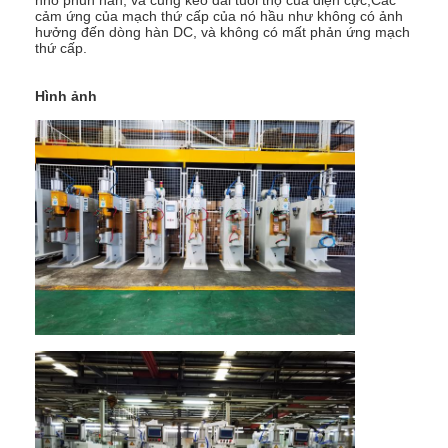
Máy cho ăn hạt
cảm ứng của mạch thứ cấp của nó hầu như không có ảnh
hưởng đến dòng hàn DC, và không có mất phản ứng mạch
thứ cấp.
Điện cực đồng hàn điểm
Máy cân bằng xuân công nghiệp
Hình ảnh
Máy kéo lỗ xe hơi
Máy hàn điểm xả tụy