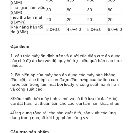
((MM)
Thời gian làm việc
80
80
80
80
((MM)
Tiêu thụ làm mát
20
20
20
20
((L/min)
Khả năng hàn tối
3.0+3.0
4.0+4.0
5.0+5.0
6.0+6.0
đa ((MM)
Đặc điểm
1. cấu trúc máy ổn định trên và dưới của điện cực áp dụng
các chế độ áp lực với đột quỵ hỗ trợ. hiệu quả hàn cao hơn
nhiều.
2. Bộ biến áp của máy hàn áp dụng các máy hàn kháng
đặc biệt, slice thép silicon được đặc trưng của từ tính cao:
nước bên trong làm mát bởi lực;tỷ lệ công suất mạnh hơn
và công suất cao.
3Điều khiển bởi máy tính vi mô và có thể lưu tối đa 16 bộ
Nhà
cài đặt hàn, rất thuận tiện cho các loại tấm hàn khác nhau.
Sản phẩm
4Ứng dụng rộng rãi cho sản xuất ô tô, sản xuất các ứng
dụng trong nhà,bộ kết hợp phần cứng v.v.
Về chúng tôi
Cấu trúc sản phẩm