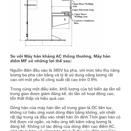
máy hàn điểm nhiều đầu
Máy hàn điểm trên bàn
máy hàn điểm thủ công
Máy hàn điểm một bên
Máy hàn đường may
So với Máy hàn kháng AC thông thường, Máy hàn
điểm MF có những lợi thế sau:
Súng hàn điểm robot
Nguồn điện đầu vào là 380V ba pha, với mức tiêu thụ năng
lượng ba pha cân bằng và tỷ lệ sử dụng năng lượng rất
cao.với một yếu tố công suất rất cao trên 0.9%.
Máy hàn khuếch tán
Trong cùng một điều kiện, khối lượng của bộ biến áp tần số
trung gian được giảm đáng kể; do tần số hoạt động cao,
máy hàn laser
tổn thất thấp và hiệu quả cao.
máy hàn đinh tán
Dòng hàn của máy hàn tần số trung gian là DC liên tục,
không có hiệu ứng vượt dòng điện bằng không, với nhiệt
rất tập trung và đầu vào nhiệt hàn ổn định.Thời gian hàn có
Cáp không đá
thể được rút ngắn, và hiệu ứng tiết kiệm năng lượng là
đáng kể; Không có tác động của dòng điện cao điểm AC,
nhỏ phun hàn, và cũng kéo dài tuổi thọ của điện cực;Các