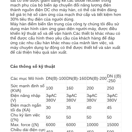
sắt có thể được giảm đáng kể.các diode rectifier trong
mạch phụ của bộ biến áp chuyển đổi năng lượng điện
thành nguồn điện DC cho máy hàn, có thể cải thiện đáng
kể giá trị hệ số cảm ứng của mạch thứ cấp và tiết kiệm hơn
30% tiêu thụ điện của người dùng.
Máy hàn điểm biến tần trung của công ty chúng tôi đều sử
dụng màn hình cảm ứng giao diện người-máy, được điều
khiển kỹ thuật số và dễ vận hành.Các thiết bị khác nhau có
thể được cấu hình theo yêu cầu của khách hàng để đáp
ứng các nhu cầu hàn khác nhau của mảnh làm việc, và
máy chuyên dụng tự động có thể được thiết kế và sản xuất
để cải thiện hiệu quả sản xuất.
Các thông số kỹ thuật
DN ((B)
Các mục Mô hình
DN(B)-100
DN(B)-160
DN(B)-200
-250
Sức mạnh định số
100
160
200
250
(KVA)
Điện năng nhập
3φAC
3φAC
3φAC
3φAC
(V)
380V
380V
380V
380V
Điện mạch ngắn
30
35
40
45
tối đa (KA)
Chu kỳ làm việc
50
50
50
50
((%)
Max. force ((N)
6000
6000
10000
15000
Chiều dài điện cực
450
450
450
500