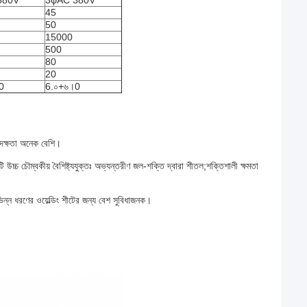
380V
3φAC 380V
45
50
15000
500
80
20
0
6.০+৬।0
 দক্ষতা অনেক বেশি।
টি উচ্চ চৌম্বকীয় বৈশিষ্ট্যযুক্তঃ অভ্যন্তরীণ জল-শক্তি দ্বারা শীতল;শক্তিশালী ক্ষমতা
িভিন্ন ধরণের ওয়েল্ডিং শীটের জন্য বেশ সুবিধাজনক।