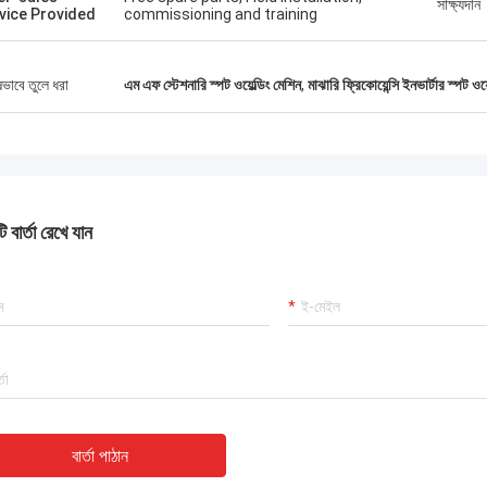
সাক্ষ্যদান
vice Provided
commissioning and training
ষভাবে তুলে ধরা
এম এফ স্টেশনারি স্পট ওয়েল্ডিং মেশিন
,
মাঝারি ফ্রিকোয়েন্সি ইনভার্টার স্পট ওয
 বার্তা রেখে যান
বার্তা পাঠান