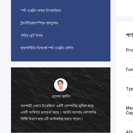
স্পট ওয়েল্ডিং কপার ইলেকট্রোড
ইন্ডাস্ট্রিয়াল স্প্রিং ব্যালেন্সার
পণ্
গাড়ির ডেন্ট টানার
ক্যাপাসিটার ডিসচার্জ স্পট ওয়েল্ডিং মেশিন
Pro
Fun
Typ
রেবেকা ব্রাউন
এই পণ্যটি
অবশ্যই! এখানে ইংরেজিতে একটি কোম্পানির ভূমিকা জন্য
Max
কেনার পরে
একটি সংক্ষিপ্ত রূপরেখা আছে। আপনি আপনার কোম্পানির
Cap
লে
কোনও পেই
নির্দিষ্ট বিবরণ সঙ্গে এটি কাস্টমাইজ করতে পারেন।
এটি কেনা
Aft