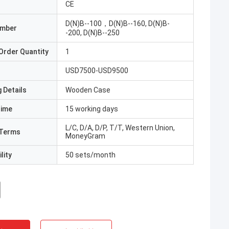
CE
D(N)B--100，D(N)B--160, D(N)B-
umber
-200, D(N)B--250
Order Quantity
1
USD7500-USD9500
 Details
Wooden Case
Time
15 working days
L/C, D/A, D/P, T/T, Western Union,
Terms
MoneyGram
lity
50 sets/month