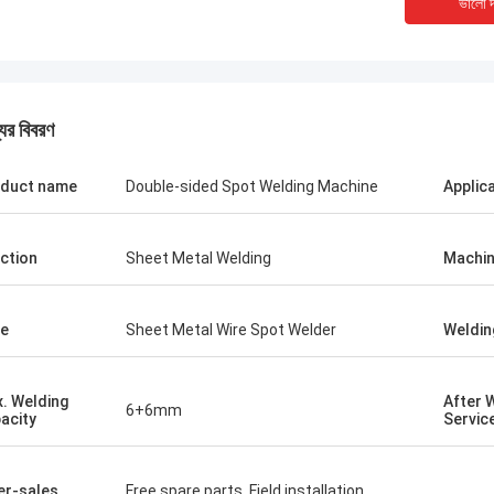
ভালো দ
যের বিবরণ
duct name
Double-sided Spot Welding Machine
Applic
ction
Sheet Metal Welding
Machin
e
Sheet Metal Wire Spot Welder
Weldin
টম
পোল্যান্ড থেকে ক্র
 আমার এক বন্ধুর দ্বারা সুপারিশ করা হয়েছে।
আপনার কোম্পানির সম্পর্কে আরও বিস
. Welding
After 
, আমি দেখেছি যে মানটি সত্যিই ভাল, পৃষ্ঠটি মসৃণ,
প্রতিটি বিভাগ প্রসারিত করতে প
6+6mm
acity
Servic
ন্ট ড্রপ নেই, এবং এটি শক্তিশালী এবং টেকসই।
নির্দিষ্ট উদাহরণ বা আরও কাস্টমাইজ
র মূল্যবান।
আমাকে জানান!
er-sales
Free spare parts, Field installation,