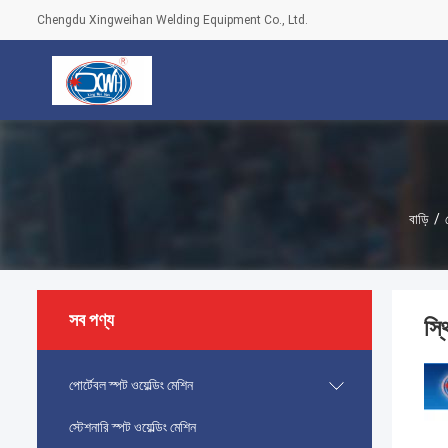
Chengdu Xingweihan Welding Equipment Co., Ltd.
বাড়ি
/
সব পণ্য
স্থ
পোর্টেবল স্পট ওয়েল্ডিং মেশিন
স্টেশনারি স্পট ওয়েল্ডিং মেশিন