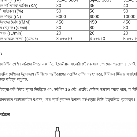
়ার ইনপুট ((V)
3φAC 380V
3φAC 380V
3φAC 
ধিক শর্ট সার্কিট বর্তমান (KA)
30
35
40
টি সাইকেল ((%)
50
50
50
াধিক শক্তি ((N)
6000
6000
10000
্ট্রোডের দৈর্ঘ্য ((MM)
450
450
450
র স্ট্রোক ((এমএম)
80
80
80
ডা খরচ ((L/min)
20
20
20
ধিক ওয়েল্ডিং ক্ষমতা ((এমএম)
3.০+৩।0
4.০+৪।0
5.০+৫।
ট্য
্থিতিশীল মেশিন কাঠামো উপরে এবং নিচে ইলেক্ট্রোড সহকারী স্ট্রোক সঙ্গে চাপ মোড প্রয়োগ। ঢালাই
়েল্ডিং মেশিনের ট্রান্সফরমারটি বিশেষ প্রতিরোধের ওয়েল্ডিং মেশিন গ্রহণ করে, সিলিকন স্টিলের স্লাইস
চ্চ দায়িত্ব অনুপাত.
ইক্রো-কম্পিউটার দ্বারা নিয়ন্ত্রিত এবং সর্বাধিক 16 সেট ওয়েল্ডিং সেটিংস সংরক্ষণ করতে পারে, যা ব
্যাপকভাবে অটোমোবাইল উত্পাদন, হোম অ্যাপ্লিকেশন উত্পাদন,হার্ডওয়্যার ফিটিং ইত্যাদিতে প্রযোজ্য।
 কাঠামো