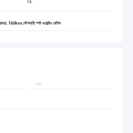
CE
়েডার
,
160kva স্টেশনারি স্পট ওয়েল্ডিং মেশিন