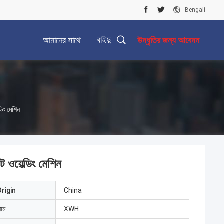
Bengali
বাইদু
আমাদের সাথে
উদ্ধৃতির জন্য আবেদন
যোগাযোগ করুন
ডিং মেশিন
 ওয়েল্ডিং মেশিন
rigin
China
নাম
XWH