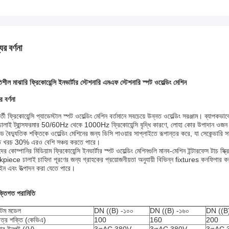
ের বর্ণনা
িশীল মাঝারি ফ্রিকোয়েন্সি ইনভার্টার স্টেশনারি এমএফ স্টেশনারি স্পট ওয়েল্ডিং মেশিন
র বর্ণনা
র্তী ফ্রিকোয়েন্সি প্যাডেস্টাল স্পট ওয়েল্ডিং মেশিন বর্তমানে সবচেয়ে উন্নত ওয়েল্ডিং সরঞ্জাম। ব্য
ঢালাই ট্রান্সফরমার 50/60Hz থেকে 1000Hz ফ্রিকোয়েন্সি বৃদ্ধি কারণে, লোহা কোর উপাদান ওজন ব্যাপক
ড বৈদ্যুতিক শক্তিকে ওয়েল্ডিং মেশিনের জন্য ডিসি পাওয়ার সাপ্লাইতে রূপান্তর করে, যা সেকেন্ডারি সা
ি খরচ 30% এরও বেশি সঞ্চয় করতে পারে।
র কোম্পানির মিডিয়াম ফ্রিকোয়েন্সি ইনভার্টার স্পট ওয়েল্ডিং মেশিনগুলি মানব-মেশিন ইন্টারফেস টাচ স্
piece ঢালাই চাহিদা পূরণের জন্য গ্রাহকের প্রয়োজনীয়তা অনুযায়ী বিভিন্ন fixtures কনফিগার করা 
ইন এবং উত্পাদন করা যেতে পারে।
ুক্তিগত পরামিতি
েম মডেল
DN ((B) -১০০
DN ((B) -১৬০
DN ((B
াত্র শক্তি (কেভিএ)
100
160
200