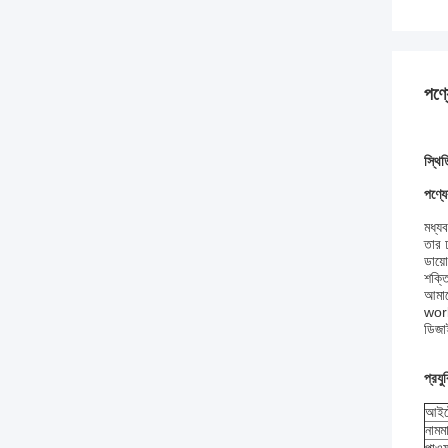
পণ্য
স্থিত
পণ্যে
মধ্যব
তার 
ডায়ো
শক্ত
আমাদে
work
ডিজা
প্রয
আইট
নামম