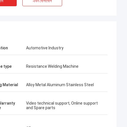
াম
এখন যোগাযোগ
ation
Automotive Industry
e type
Resistance Welding Machine
g Material
Alloy Metal Aluminum Stainless Steel
িস চুরচাক
্তারিত তথ্য দিয়ে
Warranty
Video technical support, Online support
ারেন। আপনার যদি আরও
e
and Spare parts
েশনের প্রয়োজন হয়, তাহলে