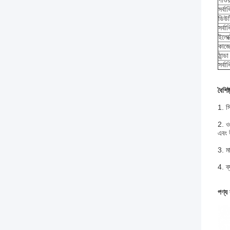
পাওয
সর্বা
ডিউ
সর্ব
ইলেক
কাজে
ঠান্
সর্বা
বৈশিষ্
1. স
2. ওয
এবং উ
3. মা
4. ব
পণ্য