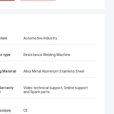
ation
Automotive Industry
e type
Resistance Welding Machine
g Material
Alloy Metal Aluminum Stainless Steel
Warranty
Video technical support, Online support
e
and Spare parts
ποίηση
CE