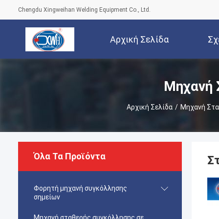
Chengdu Xingweihan Welding Equipment Co., Ltd.
Αρχική Σελίδα
Σχ
Μηχανή 
Αρχική Σελίδα
/
Μηχανή Στα
Όλα Τα Προϊόντα
Σ
Φορητή μηχανή συγκόλλησης
σημείων
Μηχανή σταθερής συγκόλλησης σε