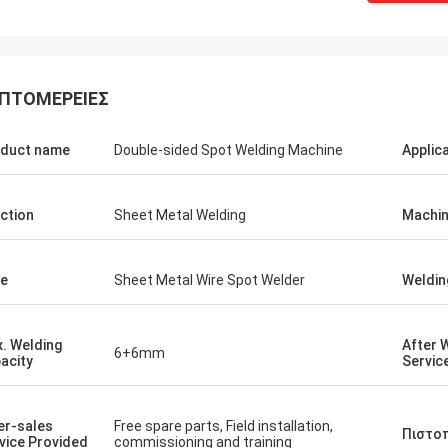
ΠΤΟΜΈΡΕΙΕΣ
duct name
Double-sided Spot Welding Machine
Applic
ction
Sheet Metal Welding
Machin
e
Sheet Metal Wire Spot Welder
Weldin
. Welding
After 
6+6mm
acity
Servic
er-sales
Free spare parts, Field installation,
Πιστο
vice Provided
commissioning and training