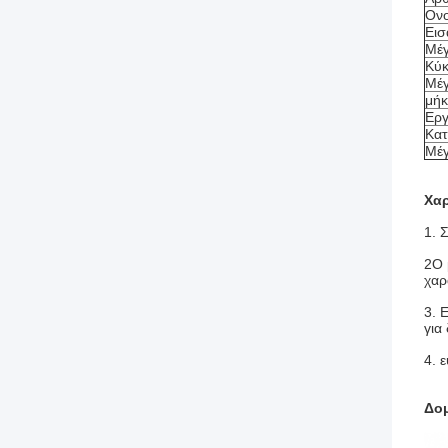
Ονο
Εισ
Μέγ
Κύκ
Μέγ
μήκ
Εργ
Κατ
Μέγ
Χαρ
1. 
2Ο 
χαρ
3. 
για
4. 
Δο