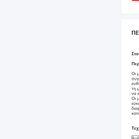
ΠΕ
Στα
Περ
Οι 
συγ
ευθ
τη 
να 
Οι 
εύκ
δια
κατ
Τεχ
Άρθ