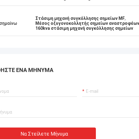
Στάσιμη μηχανή συγκόλλησης σημείων MF
,
Κάποιος
Kris Czurczak από
σημαίνω
Μέσος οξυγονοκολλητής σημείων αναστροφέων
160kva στάσιμη μηχανή συγκόλλησης σημείων
ο προϊόν συνιστάται από ένα φίλο.
Αν χρειάζεστε ένα πιο 
ην αγορά, διαπίστωσα ότι η
παράδειγμα ή περαιτέρ
τα είναι πραγματικά καλή, η
ενημερώστε με!
εια είναι ομαλή, δεν υπάρχει
χρώματος, και είναι ανθεκτικό και
ικό. Αξίζει να το αγοράσω.
ΉΣΤΕ ΈΝΑ ΜΉΝΥΜΑ
Να Στείλετε Μήνυμα