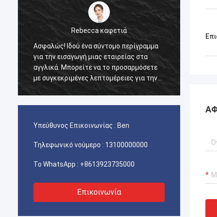
Rebecca καφετιά
Επι
Ασφαλώς! Ιδού ένα σύντομο περίγραμμα
Αυτό τ
για την εισαγωγή μιας εταιρείας στα
Μετά τ
αγγλικά. Μπορείτε να το προσαρμόσετε
ποιότη
με συγκεκριμένες λεπτομέρειες για την
επιφάν
εταιρεία σας.
πτώση 
ανθεκτ
ΑΦ
Υπεύθυνος Επικοινωνίας :
Ben
Τηλεφωνικό νούμερο :
13100000000
Το WhatsApp :
+8613923735000
Επικοινωνία