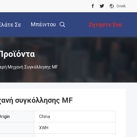
Greek
Μπέιντου
Ελάτε Σε
Ζητήστε Ένα
παφή Με
Απόσπασμα
Προϊόντα
ερή Μηχανή Συγκόλλησης MF
χανή συγκόλλησης MF
rigin
China
XWH