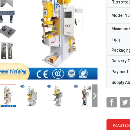
Πιστοποί
Model N
Minimum 
Τιμή
Packaging
Delivery 
Payment 
Supply Abi
Καλύτερ