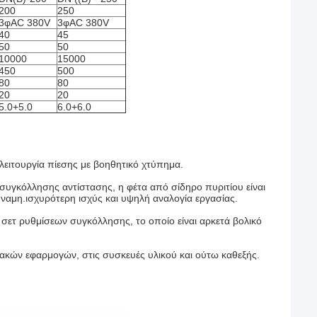
200
250
3φAC 380V
3φAC 380V
40
45
50
50
10000
15000
450
500
80
80
20
20
5.0+5.0
6.0+6.0
λειτουργία πίεσης με βοηθητικό χτύπημα.
συγκόλλησης αντίστασης, η φέτα από σίδηρο πυριτίου είναι
ναμη.ισχυρότερη ισχύς και υψηλή αναλογία εργασίας.
 σετ ρυθμίσεων συγκόλλησης, το οποίο είναι αρκετά βολικό
ακών εφαρμογών, στις συσκευές υλικού και ούτω καθεξής.