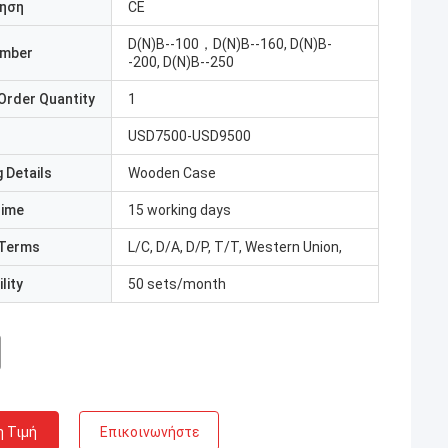
ηση
CE
D(N)B--100，D(N)B--160, D(N)B-
umber
-200, D(N)B--250
Order Quantity
1
USD7500-USD9500
 Details
Wooden Case
Time
15 working days
Terms
L/C, D/A, D/P, T/T, Western Union,
lity
50 sets/month
η Τιμή
Επικοινωνήστε