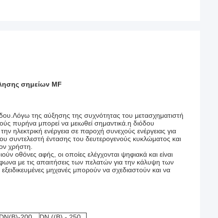
λλησης σημείων MF
ξόδου.Λόγω της αύξησης της συχνότητας του μετασχηματιστή
ούς πυρήνα μπορεί να μειωθεί σημαντικά.η διόδου
ην ηλεκτρική ενέργεια σε παροχή συνεχούς ενέργειας για
 του συντελεστή έντασης του δευτερογενούς κυκλώματος και
ον χρήστη.
ύν οθόνες αφής, οι οποίες ελέγχονται ψηφιακά και είναι
φωνα με τις απαιτήσεις των πελατών για την κάλυψη των
εξειδικευμένες μηχανές μπορούν να σχεδιαστούν και να
DN(B)-200
DN ((B) - 250