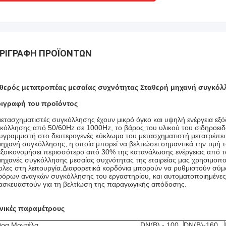
ΡΙΓΡΑΦΉ ΠΡΟΪΌΝΤΩΝ
θερός μετατροπέας μεσαίας συχνότητας Σταθερή μηχανή συγκό
ιγραφή του προϊόντος
μετασχηματιστές συγκόλλησης έχουν μικρό όγκο και υψηλή ενέργεια ε
κόλλησης από 50/60Hz σε 1000Hz, το βάρος του υλικού του σιδηροειδ
υγραμμιστή στο δευτερογενές κύκλωμα του μετασχηματιστή μετατρέπει τ
μηχανή συγκόλλησης, η οποία μπορεί να βελτιώσει σημαντικά την τιμή
εξοικονομήσει περισσότερο από 30% της κατανάλωσης ενέργειας από τ
μηχανές συγκόλλησης μεσαίας συχνότητας της εταιρείας μας χρησιμοποιο
ολες στη λειτουργία.Διαφορετικά κορδόνια μπορούν να ρυθμιστούν σύμ
φόρων αναγκών συγκόλλησης του εργαστηρίου, και αυτοματοποιημένες 
ασκευαστούν για τη βελτίωση της παραγωγικής απόδοσης.
νικές παραμέτρους
ρα Μοντέλα
DN(B) - 100
DN(B)-160