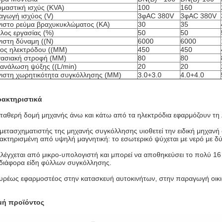
μαστική ισχύς (KVA)
100
160
αγωγή ισχύος (V)
3φAC 380V
3φAC 380V
ιστο ρεύμα βραχυκυκλώματος (KA)
30
35
λος εργασίας (%)
50
50
ιστη δύναμη ((N)
6000
6000
ος ηλεκτρόδου ((MM)
450
450
ασιακή στροφή (MM)
80
80
ανάλωση ψύξης ((L/min)
20
20
ιστη χωρητικότητα συγκόλλησης (MM)
3.0+3.0
4.0+4.0
ακτηριστικά
Σταθερή δομή μηχανής άνω και κάτω από τα ηλεκτρόδια εφαρμόζουν τη 
μετασχηματιστής της μηχανής συγκόλλησης υιοθετεί την ειδική μηχανή 
ακτηρισμένη από υψηλή μαγνητική: το εσωτερικό ψύχεται με νερό με δύ
Ελέγχεται από μικρο-υπολογιστή και μπορεί να αποθηκεύσει το πολύ 16
 διάφορα είδη φύλλων συγκόλλησης.
ευρέως εφαρμοστέος στην κατασκευή αυτοκινήτων, στην παραγωγή οικι
μή προϊόντος