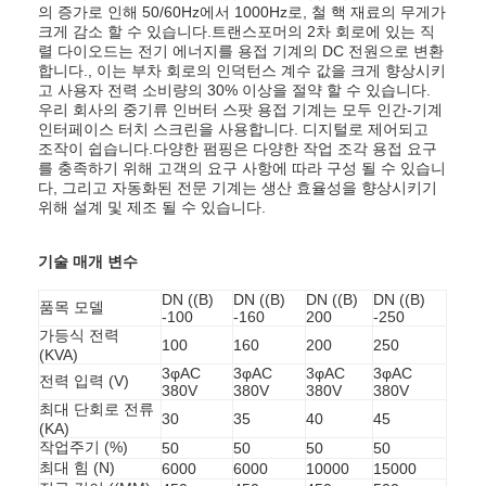
의 증가로 인해 50/60Hz에서 1000Hz로, 철 핵 재료의 무게가
크게 감소 할 수 있습니다.트랜스포머의 2차 회로에 있는 직
렬 다이오드는 전기 에너지를 용접 기계의 DC 전원으로 변환
합니다., 이는 부차 회로의 인덕턴스 계수 값을 크게 향상시키
고 사용자 전력 소비량의 30% 이상을 절약 할 수 있습니다.
우리 회사의 중기류 인버터 스팟 용접 기계는 모두 인간-기계
인터페이스 터치 스크린을 사용합니다. 디지털로 제어되고
조작이 쉽습니다.다양한 펌핑은 다양한 작업 조각 용접 요구
를 충족하기 위해 고객의 요구 사항에 따라 구성 될 수 있습니
다, 그리고 자동화된 전문 기계는 생산 효율성을 향상시키기
위해 설계 및 제조 될 수 있습니다.
기술 매개 변수
DN ((B)
DN ((B)
DN ((B)
DN ((B)
품목 모델
-100
-160
200
-250
가등식 전력
100
160
200
250
(KVA)
3φAC
3φAC
3φAC
3φAC
전력 입력 (V)
380V
380V
380V
380V
최대 단회로 전류
30
35
40
45
(KA)
작업주기 (%)
50
50
50
50
최대 힘 (N)
6000
6000
10000
15000