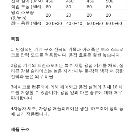
전극 길이 ((MM)
450
450
450
500
작업 도동 (MM)
80
80
80
80
냉각 소모량
20
20
20
20
((L/min)
최대 용량 (MM)
30.0+30
40.0+40
50.0+50
60.0+60
특징
1. 안정적인 기계 구조 전극의 위쪽과 아래쪽은 보조 스트로
크로 압력 모드를 적용합니다. 용접 효율은 훨씬 높습니다.
2용접 기계의 트랜스포머는 특수 저항 용접 기계를 채택, 실
리콘 강철 슬라이스는 높은 자기: 내부 물-강력 냉각;더 강한
전력과 높은 의무 비율.
3마이크로 컴퓨터에 의해 제어되고 용접 설정의 최대 16 세
트를 저장할 수 있습니다, 용접 잎의 다른 종류에 대해 매우
편리합니다.
홈
4자동차 제조, 가정용 애플리케이션 생산, 하드웨어 장착 등
에 널리 적용됩니다.
제품 소개
제품 구조
회사 소개