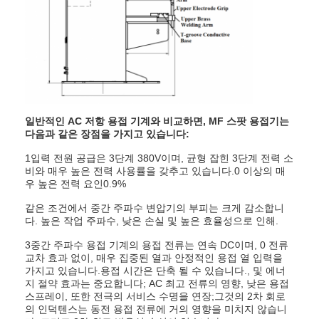
다중 머리 점 용접기
표 점 용접기
매뉴얼 점 용접기
일 측면 점 용접기
일반적인 AC 저항 용접 기계와 비교하면, MF 스팟 용접기는
다음과 같은 장점을 가지고 있습니다:
시임 용접 기계
1입력 전원 공급은 3단계 380V이며, 균형 잡힌 3단계 전력 소
로보틱 스팟 웨일더 총
비와 매우 높은 전력 사용률을 갖추고 있습니다.0 이상의 매
우 높은 전력 요인0.9%
확산 용접기
같은 조건에서 중간 주파수 변압기의 부피는 크게 감소합니
다. 높은 작업 주파수, 낮은 손실 및 높은 효율성으로 인해.
레이저 용접기 기계
3중간 주파수 용접 기계의 용접 전류는 연속 DC이며, 0 전류
교차 효과 없이, 매우 집중된 열과 안정적인 용접 열 입력을
스터드 용접기
가지고 있습니다.용접 시간은 단축 될 수 있습니다., 및 에너
지 절약 효과는 중요합니다; AC 최고 전류의 영향, 낮은 용접
킥리스 케이블
스프레이, 또한 전극의 서비스 수명을 연장;그것의 2차 회로
의 인덕텐스는 동전 용접 전류에 거의 영향을 미치지 않습니