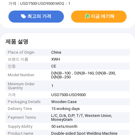
가격：USD7500-USD9500
MOQ：1
최고의 가격
지금 얘기해
제품 설명
Place of Origin
China
브랜드 이름
XWH
인증
CE
D(N)B--100，D(N)B--160, D(N)B--200,
Model Number
D(N)B--250
Minimum Order
1
Quantity
가격
USD7500-USD9500
Packaging Details
Wooden Case
Delivery Time
15 working days
L/C, D/A, D/P, T/T, Western Union,
Payment Terms
MoneyGram
Supply Ability
50 sets/month
Product name
Double-sided Spot Welding Machine