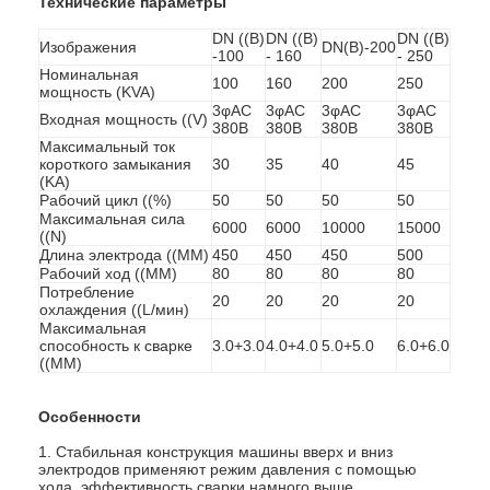
Технические параметры
DN ((B)
DN ((B)
DN ((B)
Изображения
DN(B)-200
-100
- 160
- 250
Номинальная
100
160
200
250
мощность (KVA)
3φAC
3φAC
3φAC
3φAC
Входная мощность ((V)
380В
380В
380В
380В
Максимальный ток
короткого замыкания
30
35
40
45
(KA)
Рабочий цикл ((%)
50
50
50
50
Максимальная сила
6000
6000
10000
15000
((N)
Длина электрода ((MM)
450
450
450
500
Рабочий ход ((MM)
80
80
80
80
Потребление
20
20
20
20
охлаждения ((L/мин)
Максимальная
способность к сварке
3.0+3.0
4.0+4.0
5.0+5.0
6.0+6.0
((MM)
Главная страница
Продукция
Особенности
1. Стабильная конструкция машины вверх и вниз
О Компании
электродов применяют режим давления с помощью
хода. эффективность сварки намного выше.