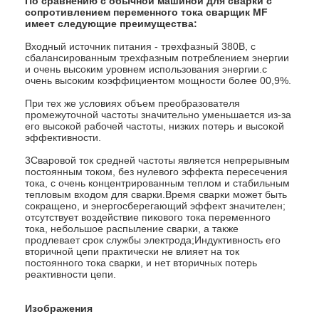
По сравнению с обычной машиной для сварки с
Машина фидера гайки
сопротивлением переменного тока сварщик MF
имеет следующие преимущества:
Электроды заварки пятна медные
Входный источник питания - трехфазный 380В, с
сбалансированным трехфазным потреблением энергии
Промышленный пружинный балансировщик
и очень высоким уровнем использования энергии.с
очень высоким коэффициентом мощности более 00,9%.
Съемник вмятин автомобиля
При тех же условиях объем преобразователя
промежуточной частоты значительно уменьшается из-за
его высокой рабочей частоты, низких потерь и высокой
Сварочный аппарат пятна разряда конденсатора
эффективности.
3Сваровой ток средней частоты является непрерывным
постоянным током, без нулевого эффекта пересечения
тока, с очень концентрированным теплом и стабильным
тепловым входом для сварки.Время сварки может быть
сокращено, и энергосберегающий эффект значителен;
отсутствует воздействие пикового тока переменного
тока, небольшое распыление сварки, а также
продлевает срок службы электрода;Индуктивность его
вторичной цепи практически не влияет на ток
постоянного тока сварки, и нет вторичных потерь
реактивности цепи.
Изображения