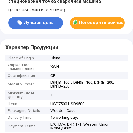
стационарная точка сварочная машина
Цена：USD7500-USD9500
MOQ：1
Лучшая цена
Поговорите сейчас
Характер Продукции
Place of Origin
China
Фирменное
XWH
наименование
Сертификация
CE
D(N)B--100，D(N)B--160, D(N)B--200,
Model Number
D(N)B--250
Minimum Order
1
Quantity
Цена
USD7500-USD9500
Packaging Details
Wooden Case
Delivery Time
15 working days
L/C, D/A, D/P, T/T, Western Union,
Payment Terms
MoneyGram