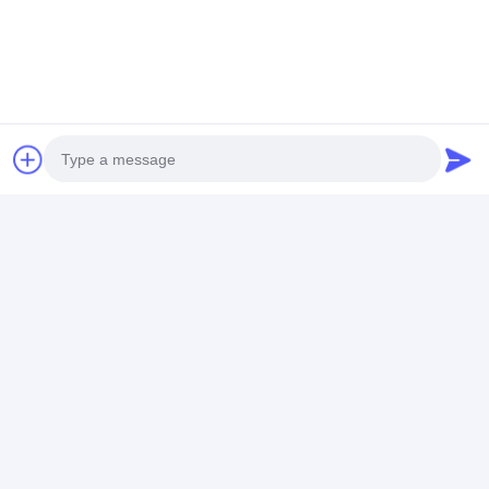
Photo
Video Call
Audio Call