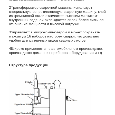
Наша фабрика
2Трансформатор сварочной машины использует
специальную сопротивляющую сварочную машину, клей
из кремниевой стали отличается высоким магнитом:
контроль качества
внутренний водяной охлаждается силой;более сильное
отношение мощности и высокой нагрузки.
контактные данные
3Управляется микрокомпьютером и может сохранять
максимум 16 наборов настроек сварки, что довольно
Новости
удобно для различных видов сварных листов.
4Широко применяется в автомобильном производстве,
Все случаи
производстве домашних приборов, оборудования и т.д.
Поговорите сейчас
Структура продукции
baidu
Портативный сварочный аппарат пятна
Стационарная сварочная машина