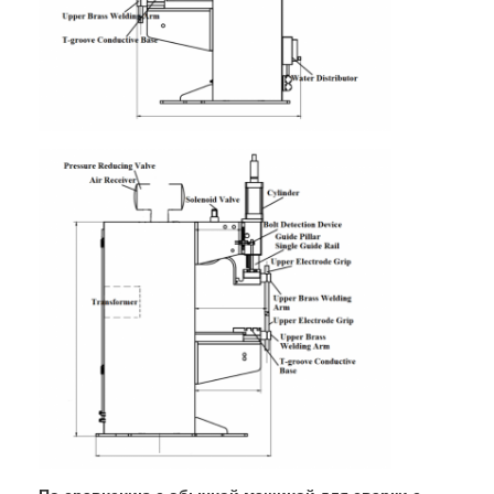
машина для точечной сварки с несколькими головками
Сварочный аппарат пятна таблицы
ручной сварочный аппарат пятна
Одиночный бортовой сварочный аппарат пятна
Сварочный аппарат шва
Роботизированный пистолет для точечной сварки
Сварочный аппарат диффузии
Машина сварщика лазера
машина для приварки шпилек
Кабели без ударов