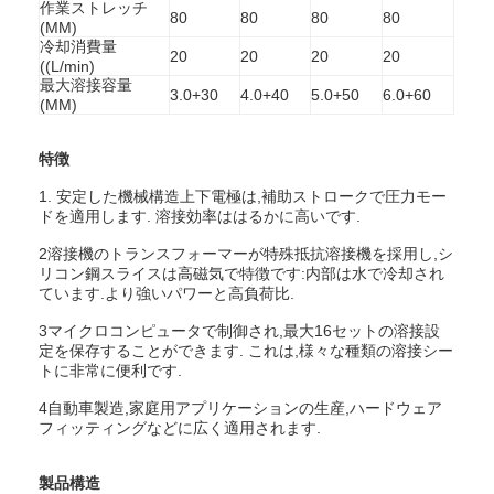
作業ストレッチ
80
80
80
80
(MM)
冷却消費量
20
20
20
20
((L/min)
最大溶接容量
3.0+30
4.0+40
5.0+50
6.0+60
(MM)
特徴
1. 安定した機械構造上下電極は,補助ストロークで圧力モー
ドを適用します. 溶接効率ははるかに高いです.
2溶接機のトランスフォーマーが特殊抵抗溶接機を採用し,シ
リコン鋼スライスは高磁気で特徴です:内部は水で冷却され
ています.より強いパワーと高負荷比.
3マイクロコンピュータで制御され,最大16セットの溶接設
定を保存することができます. これは,様々な種類の溶接シー
ホーム
トに非常に便利です.
4自動車製造,家庭用アプリケーションの生産,ハードウェア
製品
フィッティングなどに広く適用されます.
企業情報
製品構造