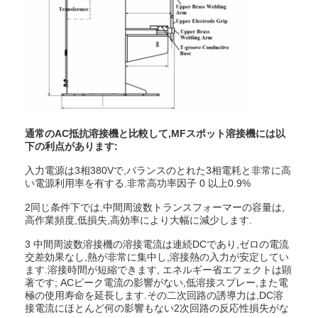
多ヘッド スポット溶接機械
テーブルのスポット溶接機械
手動スポット溶接機械
単一の側面のスポット溶接機械
通常のAC抵抗溶接機と比較して,MFスポット溶接機には以
シーム溶接機械
下の利点があります:
ロボット式スポット溶接銃
入力電源は3相380Vで,バランスのとれた3相電耗と非常に高
い電源利用率を有する.非常高功率因子 0 以上0.9%
拡散の溶接機
2同じ条件下では,中間周波数トランスフォーマーの容量は,
高作業頻度,低損失,高効率により大幅に減少します.
レーザーの溶接工機械
3 中間周波数溶接機の溶接電流は連続DCであり,ゼロの電流
交差効果なし,熱が非常に集中し,溶接熱の入力が安定してい
スタッド溶接機
ます.溶接時間が短縮できます, エネルギー省エフェクトは顕
著です; ACピーク電流の影響がない,低溶接スプレー,また電
キックレスケーブル
極の使用寿命を延長します.その二次回路の誘導力は,DC溶
接電流にほとんど何の影響もない2次回路の反応性損失がな