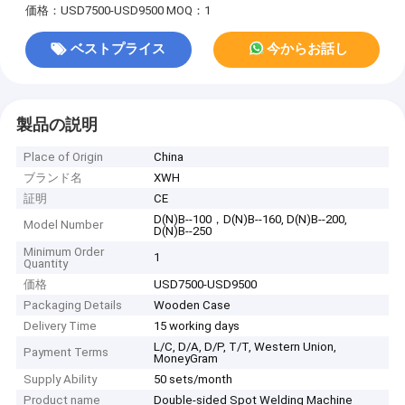
価格：USD7500-USD9500
MOQ：1
ベストプライス
今からお話し
製品の説明
Place of Origin
China
ブランド名
XWH
証明
CE
D(N)B--100，D(N)B--160, D(N)B--200,
Model Number
D(N)B--250
Minimum Order
1
Quantity
価格
USD7500-USD9500
Packaging Details
Wooden Case
Delivery Time
15 working days
L/C, D/A, D/P, T/T, Western Union,
Payment Terms
MoneyGram
Supply Ability
50 sets/month
Product name
Double-sided Spot Welding Machine