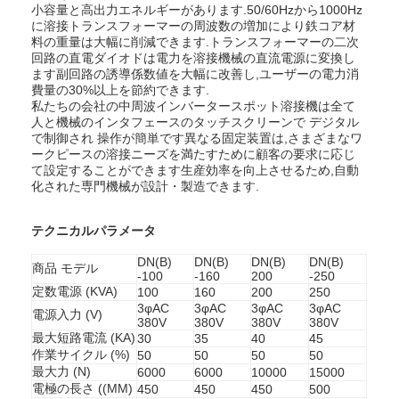
小容量と高出力エネルギーがあります.50/60Hzから1000Hz
に溶接トランスフォーマーの周波数の増加により鉄コア材
料の重量は大幅に削減できます.トランスフォーマーの二次
回路の直電ダイオドは電力を溶接機械の直流電源に変換し
ます副回路の誘導係数値を大幅に改善し,ユーザーの電力消
費量の30%以上を節約できます.
私たちの会社の中周波インバータースポット溶接機は全て
人と機械のインタフェースのタッチスクリーンで デジタル
で制御され 操作が簡単です異なる固定装置は,さまざまなワ
ークピースの溶接ニーズを満たすために顧客の要求に応じ
て設定することができます生産効率を向上させるため,自動
化された専門機械が設計・製造できます.
テクニカルパラメータ
DN(B)
DN(B)
DN(B)
DN(B)
商品 モデル
-100
-160
200
-250
定数電源 (KVA)
100
160
200
250
3φAC
3φAC
3φAC
3φAC
電源入力 (V)
380V
380V
380V
380V
最大短路電流 (KA)
30
35
40
45
作業サイクル (%)
50
50
50
50
最大力 (N)
6000
6000
10000
15000
電極の長さ ((MM)
450
450
450
500