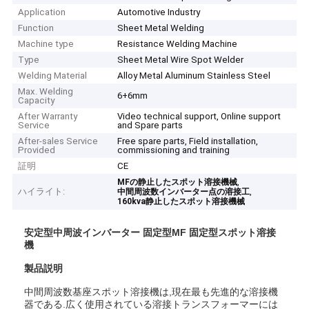
Application
Automotive Industry
Function
Sheet Metal Welding
Machine type
Resistance Welding Machine
Type
Sheet Metal Wire Spot Welder
Welding Material
Alloy Metal Aluminum Stainless Steel
Max. Welding
6+6mm
Capacity
After Warranty
Video technical support, Online support
Service
and Spare parts
After-sales Service
Free spare parts, Field installation,
Provided
commissioning and training
証明
CE
,
MFの静止したスポット溶接機械
ハイライト:
,
中間周波数インバーター点の溶接工
160kva静止したスポット溶接機械
安定型中周波インバーター 固定型MF 固定型スポット溶接
機
製品説明
中間周波数基座スポット溶接機は,現在最も先進的な溶接機
器である.広く使用されている溶接トランスフォーマーには