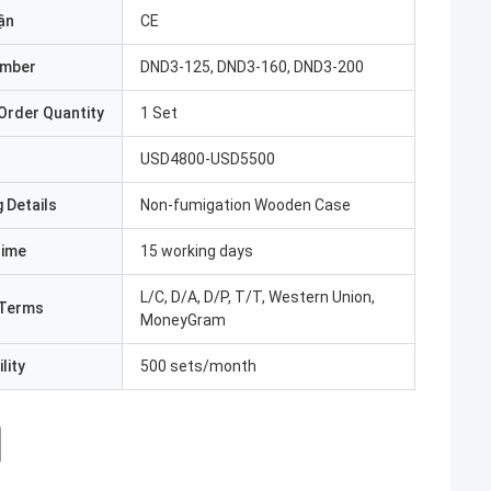
ận
CE
umber
DND3-125, DND3-160, DND3-200
Order Quantity
1 Set
USD4800-USD5500
 Details
Non-fumigation Wooden Case
Time
15 working days
L/C, D/A, D/P, T/T, Western Union,
Terms
MoneyGram
lity
500 sets/month