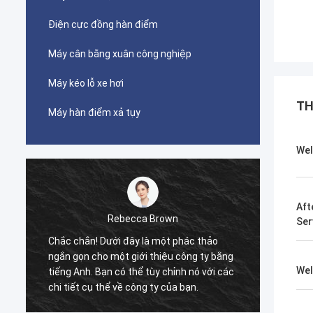
Điện cực đồng hàn điểm
Máy cân bằng xuân công nghiệp
Máy kéo lỗ xe hơi
TH
Máy hàn điểm xả tụy
Wel
Aft
Rebecca Brown
Ser
n
Chắc chắn! Dưới đây là một phác thảo
Sản ph
ngắn gọn cho một giới thiệu công ty bằng
thiệu. 
Wel
tiếng Anh. Bạn có thể tùy chỉnh nó với các
lượng 
chi tiết cụ thể về công ty của bạn.
giọt s
để mu