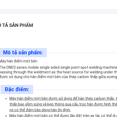
 TẢ SẢN PHẨM
Mô tả sản phẩm:
Máy hàn điểm một bên
The DND3 series mobile single sided single point spot welding machin
passing through the weldment as the heat source for welding under th
được sử dụng cho hàn điểm một bên của thép carbon thấp giữa xương 
Đặc điểm:
Máy hàn điểm một bên được sử dụng để hàn thép carbon thấp, t
thấp.bao gồm súng và kẹp thông qua cấu trúc hàn được hình thàn
nó có thể đảm bảo dòng hàn ổn định.
Máy hàn điểm một bên có thể được lắp đặt trên xe tải, có thể d