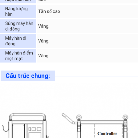
Năng lượng
Tần số cao
hàn
Súng máy hàn
Vâng.
di động
Máy hàn di
Vâng.
động
Máy hàn điểm
Vâng.
một mặt
Cấu trúc chung: