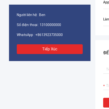
App
Người liên hệ :
Ben
Làm
Số điện thoại :
13100000000
WhatsApp :
+8613923735000
Tiếp Xúc
ĐỂ