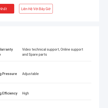
 Nhất
Liên Hệ Với Bây Giờ
Warranty
Video technical support, Online support
e
and Spare parts
g Pressure
Adjustable
từ Ba Lan
phần với thông tin
của bạn. Nếu bạn
 Efficiency
High
 hoặc tùy chỉnh