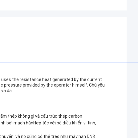
e uses the resistance heat generated by the current
e pressure provided by the operator himself. Chủ yếu
và da.
ấm thép không gỉ và cấu trúc thép carbon
h bởi mạch hànHợp tác với bộ điều khiển vi tính,
i chuyển. và nó cũng có thể treo như máy hàn DN3