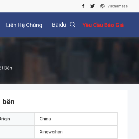
Vietnamese
Baidu
Liên Hệ Chúng
Yêu Cầu Báo Giá
Tôi
ột Bên
 bên
rigin
China
Xingweihan