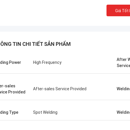
Giá Tốt
ÔNG TIN CHI TIẾT SẢN PHẨM
After 
ding Power
High Frequency
Servic
er-sales
After-sales Service Provided
Weldin
tom
Kris Czurczak 
vice Provided
ẩm này được một người bạn giới
Hãy tự do mở rộng từng 
Sau khi mua, tôi thấy rằng chất
chi tiết hơn về công ty 
ding Type
Spot Welding
Welding
rất tốt, bề mặt mịn màng, không có
cần một ví dụ cụ thể hơn
ơn, và nó mạnh mẽ và bền. Nó đáng
thêm, hãy cho tôi biết!
a.