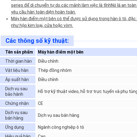
series để di chuyển tự do.các mảnh làm việc là tĩnhNó là an toàn
yêu cầu hàn toàn diện hoàn toàn.
Máy hàn điểm một bên có thể được sử dụng trong hàn ô tô, đặc b
như hộp kim loại, cửa hoặc vòm.
Các thông số kỹ thuật:
Tên sản phẩm
Máy hàn điểm một bên
Thời gian hàn
Điều chỉnh
Vật liệu hàn
Thép đồng nhôm
Áp suất hàn
Điều chỉnh
Dịch vụ sau
Hỗ trợ kỹ thuật video, hỗ trợ trực tuyến và phụ tùn
bảo hành
Chứng nhận
CE
Dịch vụ sau
Dịch vụ sau bán hàng
bán hàng
Ứng dụng
Ngành công nghiệp ô tô
Hiệu quả hàn
Cao