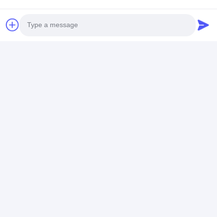
Photo
Video Call
tagi:
Audio Call
Maszyna spawalnicza jednoosobowa 160KVA
Maszyna spawalnicza jednoosobowa 440 V
160KVA automatyczna spawarka kroplowa