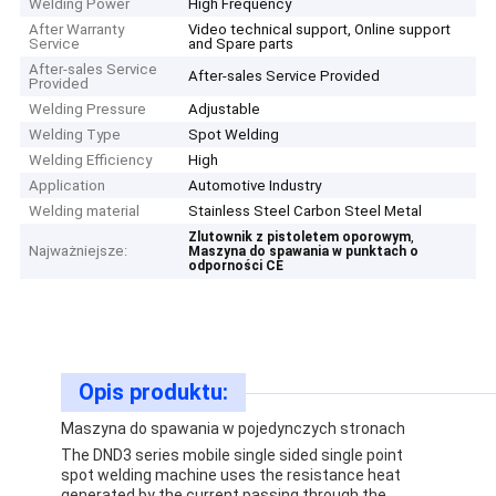
Welding Power
High Frequency
After Warranty
Video technical support, Online support
Service
and Spare parts
After-sales Service
After-sales Service Provided
Provided
Welding Pressure
Adjustable
Welding Type
Spot Welding
Welding Efficiency
High
Application
Automotive Industry
Welding material
Stainless Steel Carbon Steel Metal
,
Zlutownik z pistoletem oporowym
Najważniejsze:
Maszyna do spawania w punktach o
odporności CE
Opis produktu:
Maszyna do spawania w pojedynczych stronach
The DND3 series mobile single sided single point
spot welding machine uses the resistance heat
generated by the current passing through the