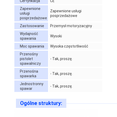
Certyfikacja
CE
Wycieczka po fabryce
Zapewnione
Zapewnione usługi
usługi
posprzedażowe
Kontrola jakości
posprzedażowe
Zastosowanie
Przemysł motoryzacyjny
Skontaktuj się z nami
Wydajność
Wysoki
spawania
Aktualności
Moc spawania
Wysoka częstotliwość
Wszystkie przypadki
Przenośny
pistolet
- Tak, proszę.
Rozmawiaj teraz.
spawalniczy
Przenośna
- Tak, proszę.
baidu
spawarka
Jednostronny
- Tak, proszę.
spawar
przenośna spawarka punktowa
Ogólne struktury:
Stacjonarna maszyna spawalnicza