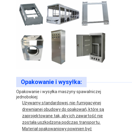
Maszyna do karmienia orzechami
Elektrody miedziane spawane na miejscu
Równoważnik sprężynowy przemysłowy
Wyciągacz węzłów
Zgrzewarka punktowa z kondensatorem
Opakowanie i wysyłka:
Opakowanie i wysyłka maszyny spawalniczej
jednobokiej:
Używamy standardowej, nie-fumigacyjnej
drewnianej obudowy do opakowań, które są
zaprojektowane tak, aby ich zawartość nie
została uszkodzona podczas transportu.
Materiał opakowaniowy powinien być