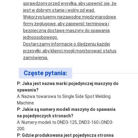
sprawdzony przed wysyłką, aby upewnić się, że
jest w dobrym stanie i wolny od wad.
Wykorzystujemy niezawodne międzynarodowe
firmy żeglugowe, aby zapewnić terminową i
bezpieczną dostawę maszyny do spawania
jednoosobowego.
Dostarczamy informacje o śledzeniu każdej
przesyłki, aby klienci mogli monitorować status
zamówienia.
Częste pytania:
P: Jaka jest nazwa marki pojedynczej maszyny do
spawania?
A: Nazwa towarowa to Single Side Spot Welding
Machine.
P: Jakie są numery modeli maszyny do spawania
na pojedynczych stronach?
A: Numery modeli to DND3-125, DND3-160 i DND3-
200.
P: Gdzie produkowana jest pojedyncza stronna