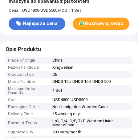
maszyna do spawania z pistoletem
Cena：USD4800-USD5500
MOQ：1 Set
Najlepsza cena
Rozmawiaj teraz.
Opis Produktu
Place of Origin
China
Nazwa handlowa
Xingweihan
Orzecznictwo
CE
Model Number
DND3-125, DND3-160, DND3-200
Minimum Order
1 Set
Quantity
Cena
USD4800-USD5500
Packaging Details
Non-fumigation Wooden Case
Delivery Time
15 working days
L/C, D/A, D/P, T/T, Western Union,
Payment Terms
MoneyGram
Supply Ability
500 sets/month