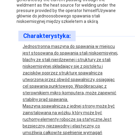
weldment as the heat source for welding under the
pressure provided by the operator himselfUżywane
głównie do jednoosobowego spawania stali
niskoemisyjnej między szkieletem a skórą.
Charakterystyka:
Jednostronna maszyna do spawania w miejscu
jest stosowana do spawania stali niskoemisyjnej,
blachy ze stali nierdzewnej i struktury ze stali
niskoemisyjnej.składający się z pistoletu i
zacisków poprzez strukturę spawalniczą
utworzoną przez obwód spawalniczy, osiągając
cel spawania punktowego. Współpracując z
sterownikiem mikro-komputera, może zapewnić
stabilny prąd spawania.
Maszyna spawalnicza z jednej strony może być
zainstalowana na wózku, który może być
ruchomy.elementy robocze są statyczneJest
bezpieczny, niezawodny i elastyczny, co
umożliwia całkowite spełnienie wymagań