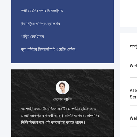
স্পট ওয়েল্ডিং কপার ইলেকট্রোড
ইন্ডাস্ট্রিয়াল স্প্রিং ব্যালেন্সার
গাড়ির ডেন্ট টানার
পণ্
ক্যাপাসিটার ডিসচার্জ স্পট ওয়েল্ডিং মেশিন
Wel
Aft
Ser
রেবেকা ব্রাউন
এই পণ্যটি
অবশ্যই! এখানে ইংরেজিতে একটি কোম্পানির ভূমিকা জন্য
কেনার পরে
একটি সংক্ষিপ্ত রূপরেখা আছে। আপনি আপনার কোম্পানির
Wel
লে
কোনও পেই
নির্দিষ্ট বিবরণ সঙ্গে এটি কাস্টমাইজ করতে পারেন।
এটি কেনা