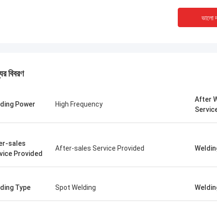
ভালো দ
যের বিবরণ
After 
ding Power
High Frequency
Servic
er-sales
After-sales Service Provided
Weldin
টম
পোল্যান্ড থেকে ক্র
vice Provided
 আমার এক বন্ধুর দ্বারা সুপারিশ করা হয়েছে।
আপনার কোম্পানির সম্পর্কে আরও বিস
, আমি দেখেছি যে মানটি সত্যিই ভাল, পৃষ্ঠটি মসৃণ,
প্রতিটি বিভাগ প্রসারিত করতে প
ding Type
Spot Welding
Welding
ন্ট ড্রপ নেই, এবং এটি শক্তিশালী এবং টেকসই।
নির্দিষ্ট উদাহরণ বা আরও কাস্টমাইজ
র মূল্যবান।
আমাকে জানান!