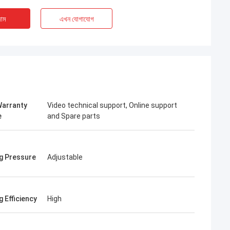
াম
এখন যোগাযোগ
Warranty
Video technical support, Online support
e
and Spare parts
g Pressure
Adjustable
িস চুরচাক
্তারিত তথ্য দিয়ে
ারেন। আপনার যদি আরও
 Efficiency
High
েশনের প্রয়োজন হয়, তাহলে