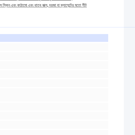
াস স্কিন এবং কাঠামো এবং ধাতব বাক্স, দরজা বা ক্যাসেন্টের মতো শীট