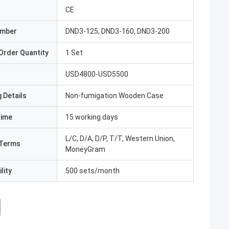
CE
umber
DND3-125, DND3-160, DND3-200
Order Quantity
1 Set
USD4800-USD5500
 Details
Non-fumigation Wooden Case
Time
15 working days
L/C, D/A, D/P, T/T, Western Union,
Terms
MoneyGram
lity
500 sets/month