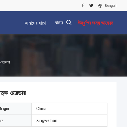
Bengali
বাইদু
আমাদের সাথে
উদ্ধৃতির জন্য আবেদন
যোগাযোগ করুন
ওয়েল্ডার
্দুক ওয়েল্ডার
rigin
China
নাম
Xingweihan