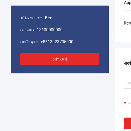
App
ব্যক্তি যোগাযোগ :
Ben
বিশে
ফোন নম্বর :
13100000000
হোয়াটসঅ্যাপ :
+8613923735000
যোগাযোগ
একটি