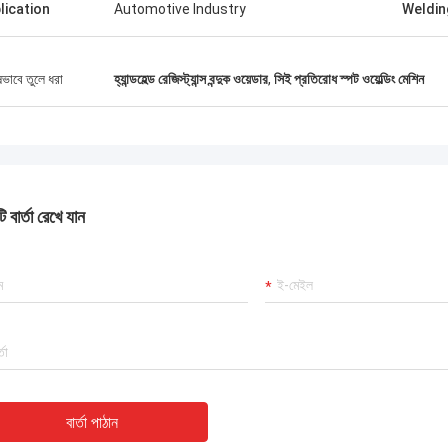
lication
Automotive Industry
Weldin
ষভাবে তুলে ধরা
হ্যান্ডহেল্ড রেজিস্ট্যান্স বন্দুক ওয়েডার
,
সিই প্রতিরোধ স্পট ওয়েল্ডিং মেশিন
 বার্তা রেখে যান
বার্তা পাঠান