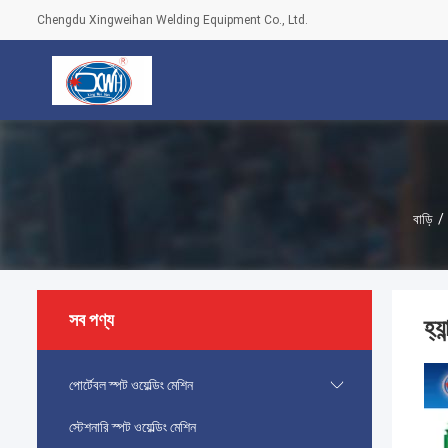
Chengdu Xingweihan Welding Equipment Co., Ltd.
বাড়ি
/
সব পণ্য
হ্য
পোর্টেবল স্পট ওয়েল্ডিং মেশিন
স্টেশনারি স্পট ওয়েল্ডিং মেশিন