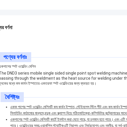
ের বর্ণনা
পণ্যের বর্ণনাঃ
একপাশের স্পট ওয়েল্ডিং মেশিন
The DND3 series mobile single sided single point spot welding machin
passing through the weldment as the heat source for welding under the 
ত্বকের মধ্যে কম কার্বন ইস্পাতের একতরফা স্পট ওয়েল্ডিংয়ের জন্য ব্যবহৃত হয়।
বৈশিষ্ট্যঃ
একক পাশের স্পট ওয়েল্ডিং মেশিনটি কম কার্বন ইস্পাত, স্টেইনলেস স্টিল শীট এবং কম কার্বন ইস্পা
সিলাইডিং কাঠামোর মাধ্যমে বন্দুক এবং ক্ল্যাম্প দিয়ে গঠিতমাইক্রো-কম্পিউটার কন্ট্রোলারের সাথ
একপাশের স্পট ওয়েল্ডিং মেশিনটি কার্টে ইনস্টল করা যেতে পারে, যা চলমান হতে পারে। এবং এটি
পারে। ওয়েল্ডিংয়ের সময়,ওয়ার্কপিস স্ট্যাটিকএটি নিরাপদ এবং নির্ভরযোগ্য এবং নমনীয়, যা সর্ব-রাউ