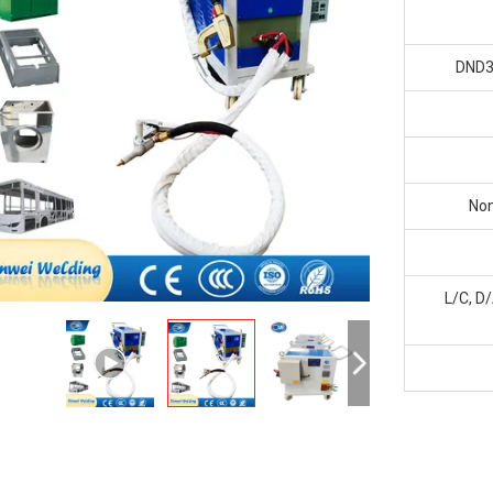
DND3
No
L/C, D