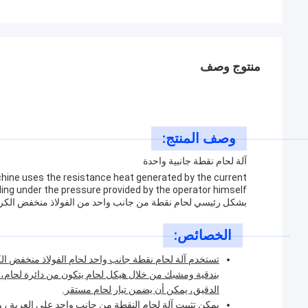
منتوج وصف
وصف المنتج:
آلة لحام نقطة جانبية واحدة
chine uses the resistance heat generated by the current
بشكل رئيسي لحام نقطة من جانب واحد من الفولاذ منخفض الكربو
الخصائص:
تستخدم آلة لحام نقطة جانب واحد لحام الفولاذ منخفض ال
بندقية ومشبك من خلال هيكل لحام يتكون من دائرة لحام، 
الدقيق، يمكن أن يضمن تيار لحام مستقر.