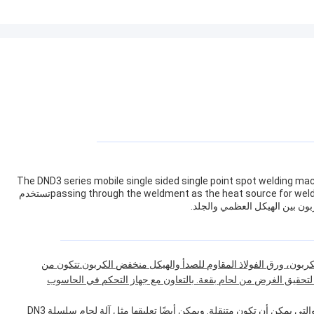
The DND3 series mobile single sided single point spot welding ma
passing through the weldment as the heat source for welding under the pressure provided by the operator himselfتستخدم
ن بين الهيكل العظمي والجلد.
كربون، ورق الفولاذ المقاوم للصدأ والهيكل منخفض الكربون.تتكون من
لتحقيق الغرض من لحام بقعة. بالتعاون مع جهاز التحكم في الحاسوب
يمكن تثبيت آلة لحام النقطة من جانب واحد على العربة ، والتي يمكن أن تكون متنقلة. ويمكن أيضًا تعليقها مثل آلة لحام سلسلة DN3