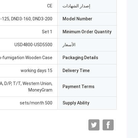
إصدار الشهادات
CE
-125, DND3-160, DND3-200
Model Number
1 Set
Minimum Order Quantity
الأسعار
USD4800-USD5500
n-fumigation Wooden Case
Packaging Details
15 working days
Delivery Time
/A, D/P, T/T, Western Union,
Payment Terms
MoneyGram
500 sets/month
Supply Ability