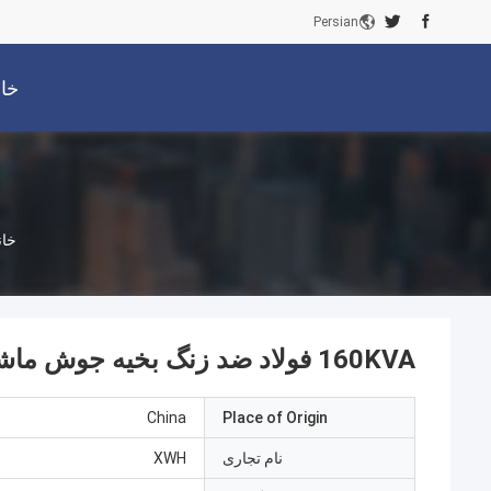
Persian
خان
خان
160KVA فولاد ضد زنگ بخیه جوش ماشین رولینگ خودکار
China
Place of Origin
نام تجاری
XWH