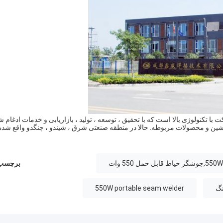
Chengdu Xinwei Welding Technology C یک شرکت با تکنولوژی بالا است که با تحقیق ، توسعه ، تولید ، بازاریابی و خدمات ادغام
برچسب 
550W portable seam welder