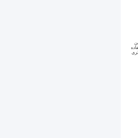
ن
اده
لزی