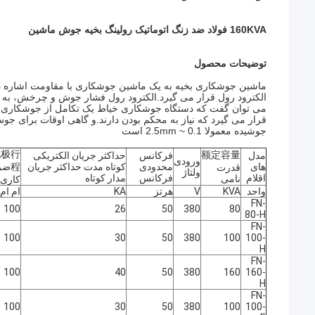
160KVA فولاد ضد زنگ اتوماتیک رولینگ بخیه جوش ماشین
توضیحات محصول
ماشین جوشکاری بخیه به یک ماشین جوشکاری با مقاومت اشاره د
الکترود رول قرار می گیرد.الکترود رول فشار جوش و چرخش، به 
می توان گفت که دستگاه جوشکاری خیاط یک تکامل از جوشکاری ن
قرار می گیرد که نیاز به محکم بودن دارند.و گاهی اوقات برای
جوشیده معمولا 0.1 ~ 2.5mm است
电极行
额定容量
مدل
فرکانس
حداکثر جریان الکتریکی
ورودی
های
محدودی
کوتاه مدت حداکثر جریان
程ضر
قدرت
ولتاژ
اقلام
فرکانس
مدار کوتاه
نامی
کاری
واحد
KVA
V
هرتز
KA
ام ام
FN-
100
26
50
380
80
80-H
FN-
100
30
50
380
100
100-
H
FN-
100
40
50
380
160
160-
H
FN-
100
30
50
380
100
100-