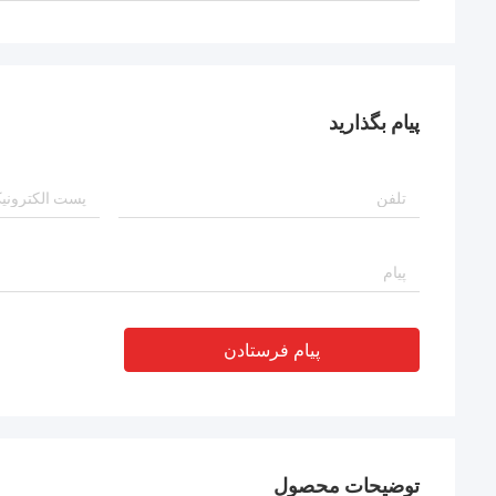
پیام بگذارید
پیام فرستادن
توضیحات محصول