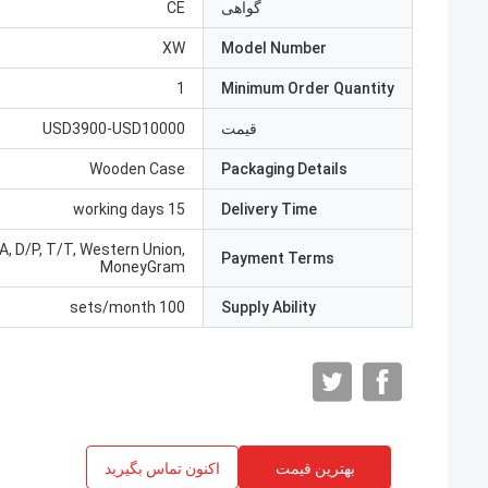
گواهی
CE
XW
Model Number
1
Minimum Order Quantity
قیمت
USD3900-USD10000
Wooden Case
Packaging Details
15 working days
Delivery Time
/A, D/P, T/T, Western Union,
Payment Terms
MoneyGram
100 sets/month
Supply Ability
بهترین قیمت
اکنون تماس بگیرید