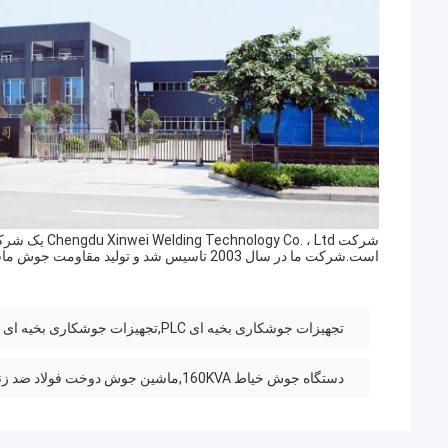
شرکت o. ، Ltd
است.شرکت ما در سال 2003 تاسیس شد و تولید مقاومت جوش ماشین و محصولات مربوطه. حالا در منطقه صنعتی شرق ، شيندو ، چنگدو واقع شده
تجهیزات جوشکاری بخیه ای PLC,تجهیزات جوشکاری بخیه ای 550W,جوشگر خياط قابل حمل 550 وات
دستگاه جوش خياط 160KVA,ماشین جوش دوخت فولاد ضد زنگ