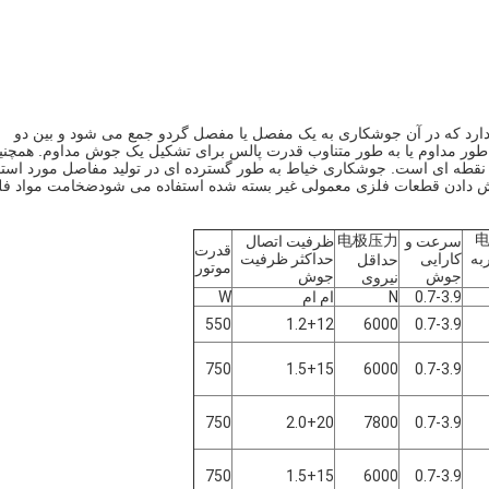
ارد که در آن جوشکاری به یک مفصل یا مفصل گردو جمع می شود و بین دو
طور مداوم یا به طور متناوب قدرت پالس برای تشکیل یک جوش مداوم. همچنی
قطه ای است. جوشکاری خیاط به طور گسترده ای در تولید مفاصل مورد استف
 جوش دادن قطعات فلزی معمولی غیر بسته شده استفاده می شودضخامت مواد ف
电极压力
سرعت و
ظرفیت اتصال
قدرت
به
کارایی
حداکثر ظرفیت
حداقل
موتور
جوش
جوش
نیروی
0.7-3.9
N
ام ام
W
550
1.2+12
6000
0.7-3.9
750
1.5+15
6000
0.7-3.9
750
2.0+20
7800
0.7-3.9
750
1.5+15
6000
0.7-3.9