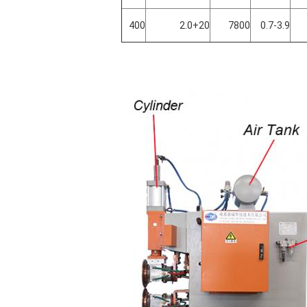
400
2.0+20
7800
0.7-3.9