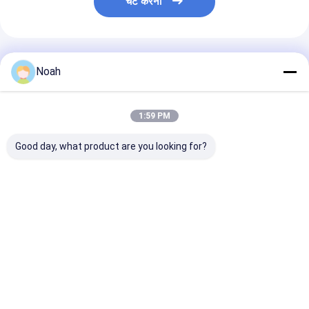
चैट करना
नट फीडर मशीन
स्पॉट वेल्डिंग कॉपर इलेक्ट्रोड
अनुशंसित उत्पाद
औद्योगिक स्प्रिंग बैलेंसर
Noah
कार डेंट खींचने वाला
1:59 PM
कैपेसिटर डिस्चार्ज स्पॉट वेल्डिंग मशीन
Good day, what product are you looking for?
सीएनसी हाथ Dn 100 मध्यम
जल टैंक क्षैतिज प्रकार
क्षैतिज स्टेनलेस स्टी
आवृत्ति मैनुअल प्रतिरोध सीम
अनुदैर्ध्य सीम वेल्डर साइड सीम
टैंक प्रतिरोध रोलिंग
वेल्डर वेल्डिंग मशीन
वेल्डिंग मशीन
वेल्डर वेल्डिंग मशीन
सबसे अच्छी कीमत
सबसे अच्छी कीमत
सबसे अच्छी 
होम
हमारे बारे में
हमसे संपर्क करें
Desktop Site