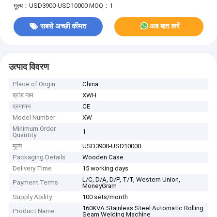
मूल्य：USD3900-USD10000
MOQ：1
सबसे अच्छी कीमत
अब बात करें
उत्पाद विवरण
Place of Origin
China
ब्रांड नाम
XWH
प्रमाणन
CE
Model Number
XW
Minimum Order
1
Quantity
मूल्य
USD3900-USD10000
Packaging Details
Wooden Case
Delivery Time
15 working days
L/C, D/A, D/P, T/T, Western Union,
Payment Terms
MoneyGram
Supply Ability
100 sets/month
160KVA Stainless Steel Automatic Rolling
Product Name
Seam Welding Machine