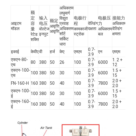
अधिकतम
额
लघुमार्ग
定
输入
电极行
电极压
接能力
विद्युत
विद्युत
额定
आइटम
容
电压
प्रवाह
程
वेल्डिंग
力
अधिकतम
मोटर
आवृत्ति
मॉडल
अधिकतम
दक्षता
वेल्डिंग
शक्ति
量
वोल्टेज
कामकाजी
अधिकतम
आवृत्ति
शॉर्ट
क्षमता
शक्ति
इनपुट
स्ट्रोक
बल
रेटेड
सर्किट
शक्ति
धारा
0.7-
इकाई
केवीए
वी
हर्ज
केए
एमएम
एन
एमएम
W
3.9
एफएन-80-
0.7-
1. 2 +
80
380
50
26
100
6000
550
एच
3.9
12
एफएन-100-
0.7-
1.5 +
100
380
50
30
100
6000
750
एच
3.9
15
0.7-
2.0 +
FN-160-H
160
380
50
40
100
7800
750
3.9
2.0
एफएन-100-
0.7-
1.5 +
100
380
50
30
100
6000
750
ई
3.9
15
एफएन-160-
0.7-
2.0 +
160
380
50
40
100
7800
400
ई
3.9
2.0