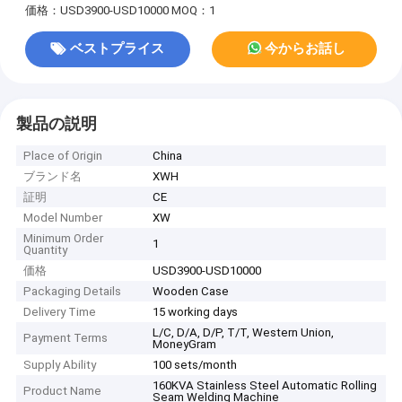
価格：USD3900-USD10000
MOQ：1
ベストプライス
今からお話し
製品の説明
Place of Origin
China
ブランド名
XWH
証明
CE
Model Number
XW
Minimum Order
1
Quantity
価格
USD3900-USD10000
Packaging Details
Wooden Case
Delivery Time
15 working days
L/C, D/A, D/P, T/T, Western Union,
Payment Terms
MoneyGram
Supply Ability
100 sets/month
160KVA Stainless Steel Automatic Rolling
Product Name
Seam Welding Machine