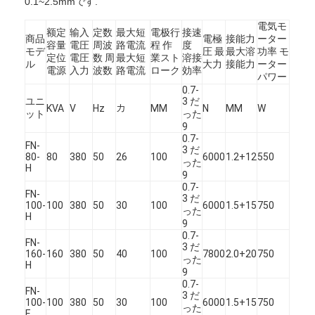
0.1~2.5mmです.
電気モ
额定
输入
定数
最大短
電极行
接速
商品
電極
接能力
ーター
容量
電圧
周波
路電流
程 作
度
モデ
圧 最
最大溶
功率 モ
定位
電圧
数 周
最大短
業スト
溶接
ル
大力
接能力
ーター
電源
入力
波数
路電流
ローク
効率
パワー
0.7-
ユニ
3 だ
カ
KVA
V
Hz
MM
N
MM
W
ット
った
9
0.7-
FN-
3 だ
80-
80
380
50
26
100
6000
1.2+12
550
った
H
9
0.7-
FN-
3 だ
100-
100
380
50
30
100
6000
1.5+15
750
った
H
9
0.7-
FN-
3 だ
160-
160
380
50
40
100
7800
2.0+20
750
った
H
9
0.7-
FN-
3 だ
100-
100
380
50
30
100
6000
1.5+15
750
った
E