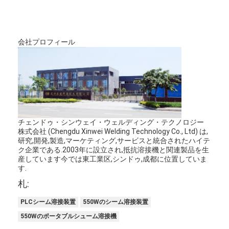
会社案内
品質管理
会社プロフィール
お問い合わせ
ニュース
すべての場合
今からお話し
チェンドゥ・シンウェイ・ウェルディング・テクノロジー
株式会社 (Chengdu Xinwei Welding Technology Co., Ltd) は,
研究,開発,製造,マーケティング,サービスと統合されたハイテ
baidu
ク企業である.2003年に設立され,抵抗溶接機と関連製品を生
産しています今では東工業区,シンドゥ,成都に位置していま
す.
札:
携帯用スポット溶接機械
PLCシーム溶接装置
550Wのシーム溶接装置
静止したスポット溶接機
550Wのポータブルシューム溶接機