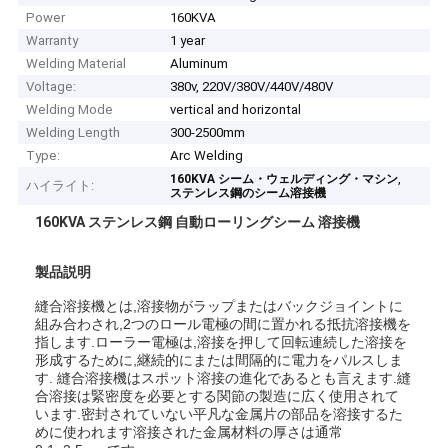
Power
160KVA
Warranty
1 year
Welding Material
Aluminum
Voltage:
380v, 220V/380V/440V/480V
Welding Mode
vertical and horizontal
Welding Length
300-2500mm
Type:
Arc Welding
,
160KVA シーム・ウェルディング・マシン
ハイライト:
ステンレス鋼のシーム溶接機
160KVA ステンレス鋼 自動ローリングシーム 溶接機
製品説明
縫合溶接機とは,溶接物がラップまたはバックジョイントに
組み合わされ,2つのロール電極の間に置かれる抵抗溶接機を
指します.ローラー電極は,溶接を押して回転連続した溶接を
形成するために,継続的にまたは間隔的に電力をパルスしま
す. 縫合溶接機はスポット溶接の進化であるとも言えます.縫
合溶接は緊密度を必要とする関節の製造に広く使用されて
います.密封されていない平凡な金属片の部品を溶接するた
めに使われます溶接された金属材料の厚さは通常