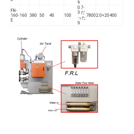
9
0.7-
FN-
3 だ
160-
160
380
50
40
100
7800
2.0+20
400
った
E
9
ホーム
製品
企業情報