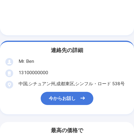
多ヘッド スポット溶接機械
テーブルのスポット溶接機械
手動スポット溶接機械
単一の側面のスポット溶接機械
連絡先の詳細
シーム溶接機械
Mr. Ben
ロボット式スポット溶接銃
13100000000
拡散の溶接機
中国,シチュアン州,成都東区,シンフル・ロード 538号
レーザーの溶接工機械
今からお話し
スタッド溶接機
キックレスケーブル
最高の価格で