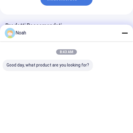
Macchina dell'alimentatore del dado
Elettrodi di rame della saldatura a punti
Prodotti Raccomandati
Bilanciatore di molla industriale
Noah
Estrattore di ammaccature per auto
8:43 AM
Macchina della saldatura a punti di scarico del condensatore
Good day, what product are you looking for?
Saldatrice a
Serbatoio idrico tipo
Saldatrice di 
cucitura a mano Dn
orizzontale
inossidabile
100 a media
saldatore a cucitura
orizzontale
frequenza a
longitudinale
resistenza del
resistenza manuale
serbatoio dell
Miglior prezzo
Miglior prezzo
Miglior pr
Casa
Circa noi
Contattaci
Desktop Site
Mappa del sito
Politica sulla privacy