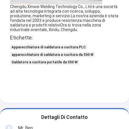
Fatory Tour
Chengdu Xinwei Welding Technology Co., Ltd è una società
ad alta tecnologia integrata con ricerca, sviluppo,
produzione, marketing e servizio.La nostra azienda è stata
Controllo di qualità
fondata nel 2003 e produce resistenza macchina di
saldatura e prodotti relativiOra si trova nella zona
industriale orientale, Xindu, Chengdu.
Contattaci
Etichette:
notizie
Apparecchiature di saldatura a cucitura PLC
apparecchiature di saldatura a cucitura da 550 W
Tutti i casi
Saldatore a cucitura portatile da 550 W
Parla adesso.
baidu
Macchina portatile della saldatura a punti
Dettagli Di Contatto
Saldatura stazionaria a punto
Mr. Ben