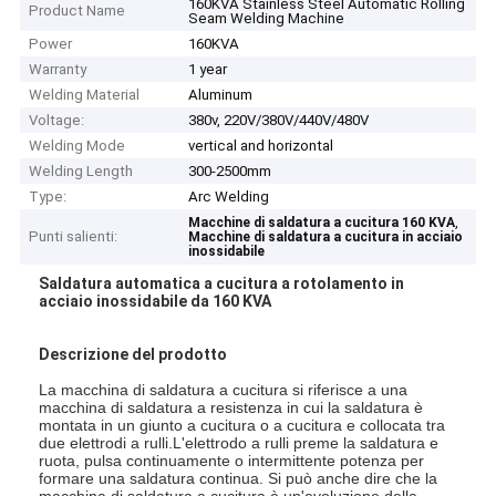
160KVA Stainless Steel Automatic Rolling
Product Name
Seam Welding Machine
Power
160KVA
Warranty
1 year
Welding Material
Aluminum
Voltage:
380v, 220V/380V/440V/480V
Welding Mode
vertical and horizontal
Welding Length
300-2500mm
Type:
Arc Welding
,
Macchine di saldatura a cucitura 160 KVA
Punti salienti:
Macchine di saldatura a cucitura in acciaio
inossidabile
Saldatura automatica a cucitura a rotolamento in
acciaio inossidabile da 160 KVA
Descrizione del prodotto
La macchina di saldatura a cucitura si riferisce a una
macchina di saldatura a resistenza in cui la saldatura è
montata in un giunto a cucitura o a cucitura e collocata tra
due elettrodi a rulli.L'elettrodo a rulli preme la saldatura e
ruota, pulsa continuamente o intermittente potenza per
formare una saldatura continua. Si può anche dire che la
macchina di saldatura a cucitura è un'evoluzione della