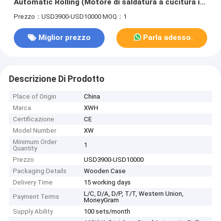
Automatic Rolling (Motore di saldatura a cucitura in
acciaio inossidabile)
Prezzo：USD3900-USD10000
MOQ：1
Miglior prezzo
Parla adesso.
Descrizione Di Prodotto
Place of Origin
China
Marca
XWH
Certificazione
CE
Model Number
XW
Minimum Order
1
Quantity
Prezzo
USD3900-USD10000
Packaging Details
Wooden Case
Delivery Time
15 working days
L/C, D/A, D/P, T/T, Western Union,
Payment Terms
MoneyGram
Supply Ability
100 sets/month