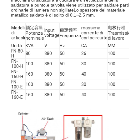
saldatura a punto.e talvolta viene utilizzato per saldare parti
ordinarie di lamiera non sigillateLo spessore del materiale
metallico saldato è di solito di 0,1~2,5 mm.
额定容量
电极行程
Modelli
massima
额定频率
Input
Ve
di
corrente di
Potenza
Trasmissione
voltage
a
Frequenza
articoli
cortocircuito
nominale
di lavoro
Unità
KVA
V.
Hz
CA
MM
0.
FN-80-
80
380
50
26
100
0.
H
FN-
100
380
50
30
100
0.
100-H
FN-
160
380
50
40
100
0.
160-H
FN-
100
380
50
30
100
0.
100-E
FN-
160
380
50
40
100
0.
160-E