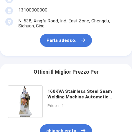
multi macchina capa della saldatura a punti
13100000000
Macchina della saldatura a punti della Tabella
N. 538, Xingfu Road, Ind. East Zone, Chengdu,
Sichuan, Cina
macchina manuale della saldatura a punti
Parla adesso.
Singola macchina laterale della saldatura a punti
Macchina della saldatura continua
Pistola di saldatura a punto robotica
Ottieni Il Miglior Prezzo Per
Saldatrice di diffusione
160KVA Stainless Steel Seam
Saldatore Machine del laser
Welding Machine Automatic
Rolling (Motore di saldatura a
Price： 1
saldatrice per perni
cucitura in acciaio inossidabile)
Cavi senza calcio
chiacchierata