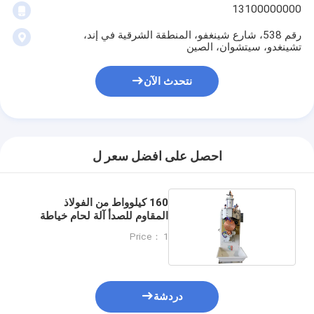
آلة لحام البقعة متعددة الرؤوس
13100000000
رقم 538، شارع شينغفو، المنطقة الشرقية في إند،
آلة لحام البقعة الجدول
تشينغدو، سيتشوان، الصين
آلة لحام البقعة اليدوية
نتحدث الآن
آلة لحام البقعة من جانب واحد
آلة لحام التماس
احصل على افضل سعر ل
مسدس لحام بروتيكي
آلة لحام الانتشار
160 كيلوواط من الفولاذ
المقاوم للصدأ آلة لحام خياطة
آلة لحام بالليزر
التدحرج التلقائي
Price： 1
آلة لحام مسمار
كابلات بدون ركلة
دردشة