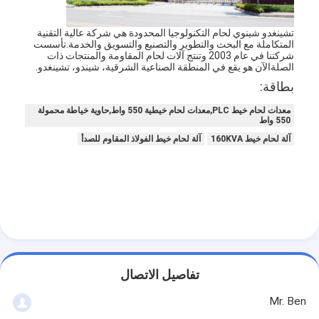
جولة في المعمل
تشينغدو شينوي لحام التكنولوجيا المحدودة هي شركة عالية التقنية
ضبط الجودة
المتكاملة مع البحث والتطوير والتصنيع والتسويق والخدمة.تأسست
شركتنا في عام 2003 وتنتج آلات لحام المقاومة والمنتجات ذات
الصلةالآن هو يقع في المنطقة الصناعية الشرقية، شيندو، تشينغدو.
اتصل بنا
بطاقة:
أخبار
معدات لحام خيط PLC,معدات لحام خيطية 550 واط,حاوية خياطة محمولة
550 واط
جميع القضايا
آلة لحام خيط 160KVA
آلة لحام خيط الفولاذ المقاوم للصدأ
نتحدث الآن
baidu
آلة لحام البقعة المحمولة
تفاصيل الاتصال
آلة لحام بقعة ثابتة
Mr. Ben