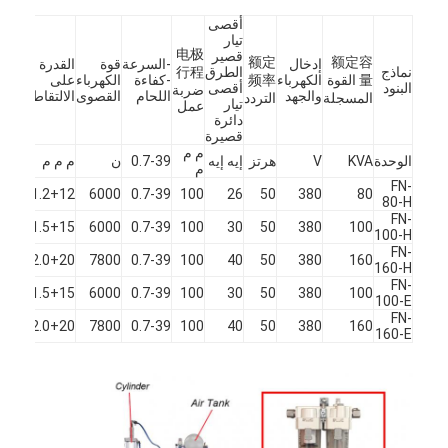
أقصى
تيار
电极
قصير
额定
额定容
إدخال
-السرعة
قوة
القدرة
قوة
نماذج
الطرق
行程
量 القوة
الكهرباء
频率
-كفاءة
الكهرباء
على
المح
البنود
أقصى
ضربة
والجهد
اللحام
القصوى
الالتقاط
الكهر
المسجلة
التردد
تيار
عمل
دائرة
قصيرة
م م
الوحدة
KVA
V
هرتز
إيه إيه
0.7-39
ن
م م م
W
م
FN-
550
1.2+12
6000
0.7-39
100
26
50
380
80
80-H
FN-
750
1.5+15
6000
0.7-39
100
30
50
380
100
100-H
FN-
750
2.0+20
7800
0.7-39
100
40
50
380
160
160-H
FN-
750
1.5+15
6000
0.7-39
100
30
50
380
100
100-E
FN-
400
2.0+20
7800
0.7-39
100
40
50
380
160
160-E