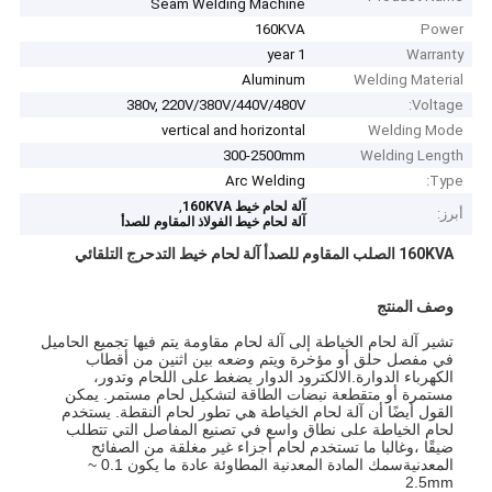
Seam Welding Machine
160KVA
Power
1 year
Warranty
Aluminum
Welding Material
380v, 220V/380V/440V/480V
Voltage:
vertical and horizontal
Welding Mode
300-2500mm
Welding Length
Arc Welding
Type:
,
آلة لحام خيط 160KVA
أبرز:
آلة لحام خيط الفولاذ المقاوم للصدأ
160KVA الصلب المقاوم للصدأ آلة لحام خيط التدحرج التلقائي
وصف المنتج
تشير آلة لحام الخياطة إلى آلة لحام مقاومة يتم فيها تجميع الحاميل
في مفصل حلق أو مؤخرة ويتم وضعه بين اثنين من أقطاب
الكهرباء الدوارة.الالكترود الدوار يضغط على اللحام وتدور،
مستمرة أو متقطعة نبضات الطاقة لتشكيل لحام مستمر. يمكن
القول أيضًا أن آلة لحام الخياطة هي تطور لحام النقطة. يستخدم
لحام الخياطة على نطاق واسع في تصنيع المفاصل التي تتطلب
ضيقًا ،وغالبا ما تستخدم لحام أجزاء غير مغلقة من الصفائح
المعدنيةسمك المادة المعدنية المطاوئة عادة ما يكون 0.1 ~
2.5mm