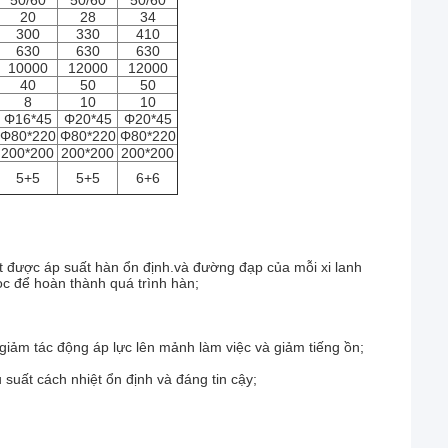
50/60
50/60
50/60
20
28
34
300
330
410
630
630
630
10000
12000
12000
40
50
50
8
10
10
Φ16*45
Φ20*45
Φ20*45
Φ80*220
Φ80*220
Φ80*220
200*200
200*200
200*200
5+5
5+5
6+6
 được áp suất hàn ổn định.và đường đạp của mỗi xi lanh
ọc để hoàn thành quá trình hàn;
 giảm tác động áp lực lên mảnh làm việc và giảm tiếng ồn;
suất cách nhiệt ổn định và đáng tin cậy;