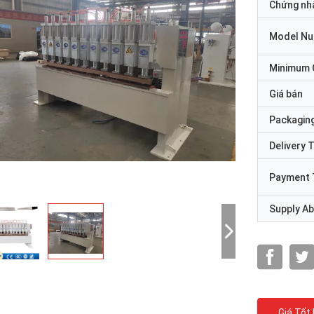
Chứng nh
Model N
Minimum 
Giá bán
Packaging
Delivery 
Payment 
Supply Abi
Giá Tốt