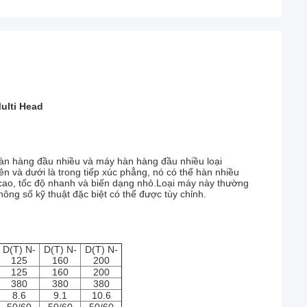
ulti Head
àn hàng đầu nhiều và máy hàn hàng đầu nhiều loại
ên và dưới là trong tiếp xúc phẳng, nó có thể hàn nhiều
cao, tốc độ nhanh và biến dạng nhỏ.Loại máy này thường
ông số kỹ thuật đặc biệt có thể được tùy chỉnh.
D(T) N-
D(T) N-
D(T) N-
125
160
200
125
160
200
380
380
380
8.6
9.1
10.6