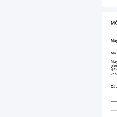
MÔ
Máy
Mô 
Máy
gan
điể
khô
Các