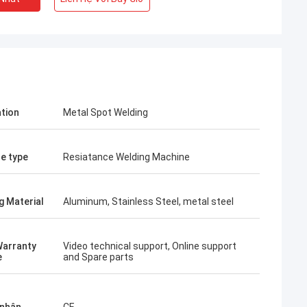
ation
Metal Spot Welding
e type
Resiatance Welding Machine
g Material
Aluminum, Stainless Steel, metal steel
Warranty
Video technical support, Online support
e
and Spare parts