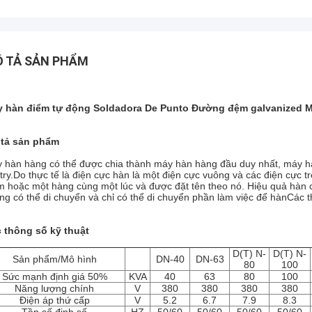
 TẢ SẢN PHẨM
 hàn điểm tự động Soldadora De Punto Đường đệm galvanized M
tả sản phẩm
 hàn hàng có thể được chia thành máy hàn hàng đầu duy nhất, máy h
try.Do thực tế là điện cực hàn là một điện cực vuông và các điện cực tr
m hoặc một hàng cùng một lúc và được đặt tên theo nó. Hiệu quả hàn 
ng có thể di chuyển và chỉ có thể di chuyển phần làm việc để hànCác th
 thông số kỹ thuật
D(T) N-
D(T) N-
Sản phẩm/Mô hình
DN-40
DN-63
80
100
Sức mạnh định giá 50%
KVA
40
63
80
100
Năng lượng chính
V
380
380
380
380
Điện áp thứ cấp
V
5.2
6.7
7.9
8.3