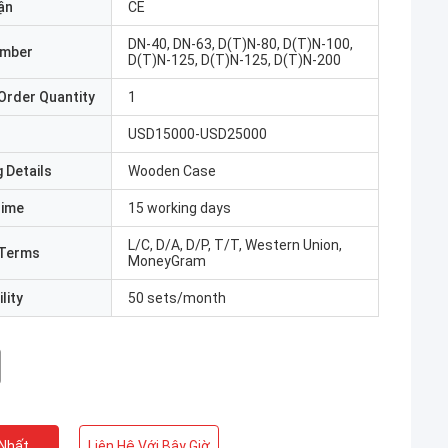
ận
CE
DN-40, DN-63, D(T)N-80, D(T)N-100,
umber
D(T)N-125, D(T)N-125, D(T)N-200
Order Quantity
1
USD15000-USD25000
 Details
Wooden Case
Time
15 working days
L/C, D/A, D/P, T/T, Western Union,
Terms
MoneyGram
lity
50 sets/month
 Nhất
Liên Hệ Với Bây Giờ