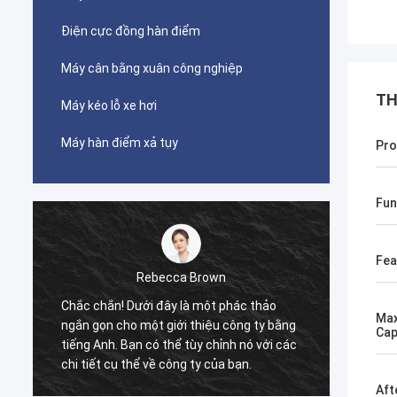
Điện cực đồng hàn điểm
Máy cân bằng xuân công nghiệp
TH
Máy kéo lỗ xe hơi
Máy hàn điểm xả tụy
Pro
Fun
Fea
own
tom
ột phác thảo
Sản phẩm này được một người bạn giới
Max
iệu công ty bằng
thiệu. Sau khi mua, tôi thấy rằng chất
Cap
 chỉnh nó với các
lượng rất tốt, bề mặt mịn màng, không có
 của bạn.
giọt sơn, và nó mạnh mẽ và bền. Nó đáng
để mua.
Aft