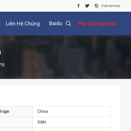
Vietnamese
Baidu
Liên Hệ Chúng
Yêu Cầu Báo Giá
Tôi
m
ộng
rigin
China
XWH