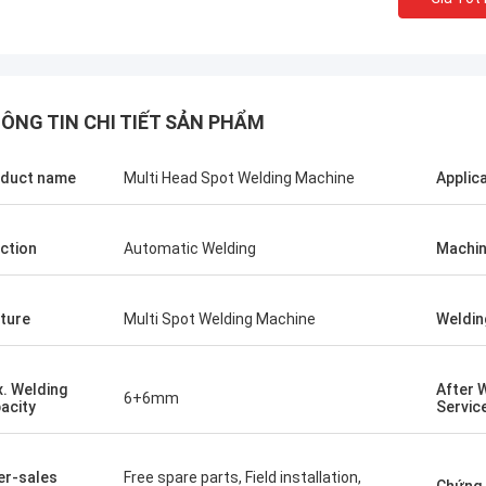
ÔNG TIN CHI TIẾT SẢN PHẨM
duct name
Multi Head Spot Welding Machine
Applic
ction
Automatic Welding
Machin
ture
Multi Spot Welding Machine
Weldin
Kris Czurczak từ Ba Lan
Hãy tự do mở rộng từng phần với thông tin
. Welding
After 
chi tiết hơn về công ty của bạn. Nếu bạn
6+6mm
acity
Servic
cần một ví dụ cụ thể hơn hoặc tùy chỉnh
thêm, hãy cho tôi biết!
er-sales
Free spare parts, Field installation,