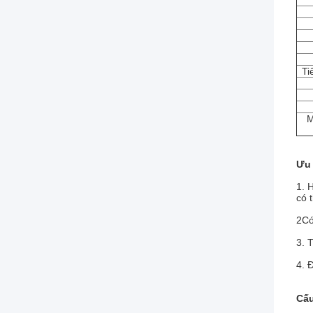
Ti
M
Ưu
1. 
có 
2Có
3. 
4. 
Cấu