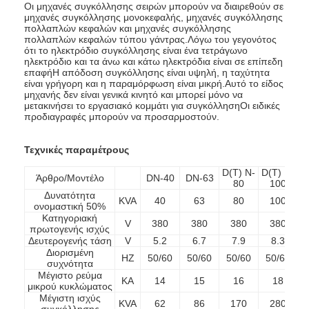
Οι μηχανές συγκόλλησης σειρών μπορούν να διαιρεθούν σε
μηχανές συγκόλλησης μονοκεφαλής, μηχανές συγκόλλησης
πολλαπλών κεφαλών και μηχανές συγκόλλησης
πολλαπλών κεφαλών τύπου γάντρας.Λόγω του γεγονότος
ότι το ηλεκτρόδιο συγκόλλησης είναι ένα τετράγωνο
ηλεκτρόδιο και τα άνω και κάτω ηλεκτρόδια είναι σε επίπεδη
επαφήΗ απόδοση συγκόλλησης είναι υψηλή, η ταχύτητα
είναι γρήγορη και η παραμόρφωση είναι μικρή.Αυτό το είδος
μηχανής δεν είναι γενικά κινητό και μπορεί μόνο να
μετακινήσει το εργασιακό κομμάτι για συγκόλλησηΟι ειδικές
προδιαγραφές μπορούν να προσαρμοστούν.
Τεχνικές παραμέτρους
D(T) N-
D(T) N-
D
Άρθρο/Μοντέλο
DN-40
DN-63
80
100
Δυνατότητα
KVA
40
63
80
100
ονομαστική 50%
Κατηγοριακή
V
380
380
380
380
πρωτογενής ισχύς
Δευτερογενής τάση
V
5.2
6.7
7.9
8.3
Διορισμένη
HZ
50/60
50/60
50/60
50/60
συχνότητα
Μέγιστο ρεύμα
ΚΑ
14
15
16
18
μικρού κυκλώματος
Μέγιστη ισχύς
KVA
62
86
170
280
συγκόλλησης