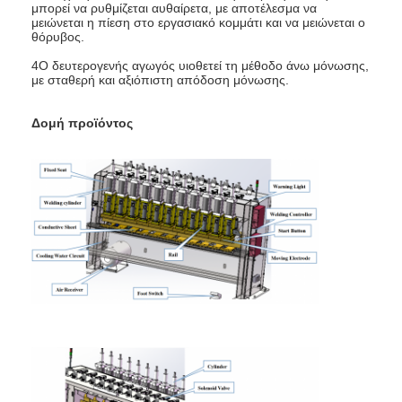
μπορεί να ρυθμίζεται αυθαίρετα, με αποτέλεσμα να
Γύρος εργοστασίων
μειώνεται η πίεση στο εργασιακό κομμάτι και να μειώνεται ο
θόρυβος.
Ποιοτικός έλεγχος
4Ο δευτερογενής αγωγός υιοθετεί τη μέθοδο άνω μόνωσης,
με σταθερή και αξιόπιστη απόδοση μόνωσης.
επαφή
Δομή προϊόντος
Νέα
Όλες οι περιπτώσεις
Μιλήστε τώρα.
baidu
Φορητή μηχανή συγκόλλησης σημείων
Μηχανή σταθερής συγκόλλησης σε σημείο