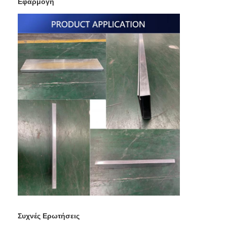
Εφαρμογή
Μηχανή τροφοδοτών καρυδιών
Ηλεκτρόδια χαλκού συγκόλλησης σημείων
Βιομηχανικός εξισορρόπημα ελαστικών
Εξολκέας βαθουλώματος αυτοκινήτου
Μηχανή συγκόλλησης σημείων απαλλαγής πυκνωτών
Συχνές Ερωτήσεις