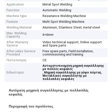
Application
Metal Spot Welding
Function
Automatic Welding
Machine type
Resiatance Welding Machine
Feature
Multi Spot Welding Machine
Welding Material
Aluminum, Stainless Steel, metal steel
Max. Welding
6+6mm
Capacity
After Warranty
Video technical support, Online support
Service
and Spare parts
After-sales Service
Free spare parts, Field installation,
Provided
commissioning and training
Πιστοποίηση
CE
Αυτοματοποιημένη μηχανή συγκόλλησης
με πολλές κεφαλές
Ειδικότερα:
,
,
Μηχανή συγκόλλησης με γύψο πόρτας
Μεταλλικός συγκολλητής με
πολλαπλές κεφαλές
Αυτόματη μηχανή συγκόλλησης με πολλαπλές
κεφαλές
Περιγραφή του προϊόντος