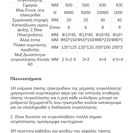
Σφαγείο
ΜΜ
500
500
630
630
Max.Froce στα
N
6000
6000
10000
10000
ηλεκτρόδια
Εργασιακή στροφή
ΜΜ
20
20
30
40
Κατανάλωση νερού
Ε/min
6
6
8
8
ψύξης 2,5bar
Ηλεκτροδότες
ΜΜ
Φ13*45
Φ13*45
Φ16*45
Φ16*45
Φ
Άλλα όπλα
ΜΜ
Φ50*150
Φ50*150
Φ80*220
Φ80*220
Φ
Πλάκα συμπίεσης
ΜΜ
125*125
125*125
200*200
200*200
2
προβολής
Μαξ.Δυνατότητα
συγκόλλησης
Ατσάλι
ΜΜ
2.5+2.5
3+3
4+4
4.5+4.5
Α3
Πλεονεκτήματα
1Η ενέργεια πίεσης ηλεκτροδίων της μηχανής συγκόλλησης
χρησιμοποιεί συμπιεσμένο αέρα για την επίτευξη σταθερής
πίεσης συγκόλλησης.και η ροή κάθε κυλίνδρου μπορεί να
Αρχική Σελίδα
ρυθμιστεί ξεχωριστάΤο άνω ηλεκτρόδιο κινείται κατακόρυφα
για να ολοκληρωθεί η διαδικασία συγκόλλησης.
Προϊόντα
2. Είναι δυνατόν να συγκολληθούν πολλά σημεία
συγκόλλησης ομοιόμορφα ταυτόχρονα·
Σχετικά με εμάς
3Η ταχύτητα κάθοδος και ανόδου της κεφαλής πίεσης