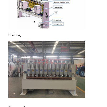
πολυ επικεφαλής μηχανή συγκόλλησης σημείων
Μηχανή συγκόλλησης επιτραπέζιων σημείων
χειρωνακτική μηχανή συγκόλλησης σημείων
Ενιαία δευτερεύουσα μηχανή συγκόλλησης σημείων
Εικόνες
Μηχανή συγκόλλησης ραφών
Ρομποτικό όπλο συγκόλλησης σε σημείο
Μηχανή συγκόλλησης διάχυσης
Μηχανή οξυγονοκολλητών λέιζερ
μηχανή συγκόλλησης καρφιών
Δακτυλίδια χωρίς κλωτσιές