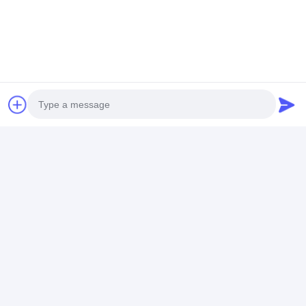
Photo
Video Call
Audio Call