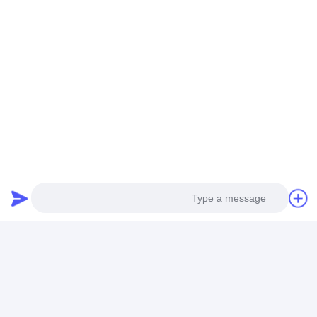
اطلاعات تماس
Mr. Ben
13100000000
شماره 538، جاده Xingfu، منطقه شرقی هند، چنگدو،
سیچوان، چین
حالا حرف بزن
Photo
Video Call
بهترين قيمت رو براي