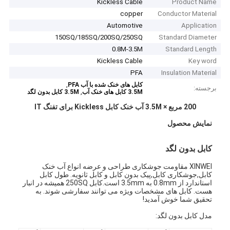
Kickless Cable
Product Name
copper
Conductor Material
Automotive
Application
150SQ/185SQ/200SQ/250SQ
Standard Diameter
0.8M-3.5M
Standard Length
Kickless Cable
Key word
PFA
Insulation Material
,
کابل های خنک شده با آب PFA
برجسته:
,
3.5M کابل های خنک آب
3.5M کابل بدون لگد
200 مربع × 3.5M آب خنک کابل Kickless برای تفنگ IT
نمایش محصول
کابل بدون لگد
XINWEI مقاومت جوشکاری طراحی و عرضه انواع آب خنک
کابل,جوشکاری کابل,پیک بدون کابل و کابل ثانویه. طول کابل
استاندارد از 0.8mm به 3.5mm است.کابل 250SQ همیشه در انبار
هست. کابل های مشخصات ویژه می توانند سفارشی شوند. به
تحقیق شما خوش آمدید!
مدل کابل بدون لگد: