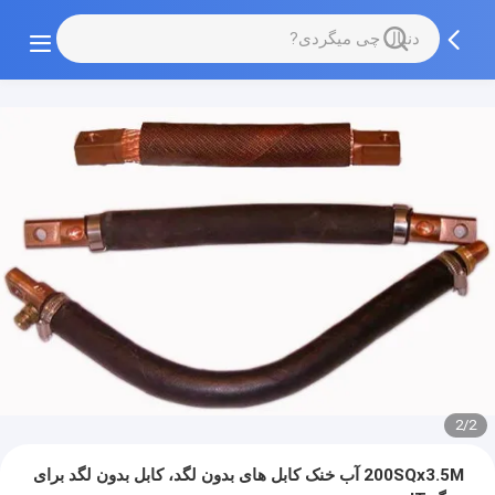
2/2
200SQx3.5M آب خنک کابل های بدون لگد، کابل بدون لگد برای