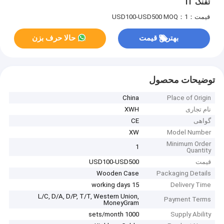
تفنگ IT
قیمت：USD100-USD500
MOQ：1
بهترین قیمت
حالا حرف بزن
توضیحات محصول
China
Place of Origin
نام تجاری
XWH
گواهی
CE
XW
Model Number
Minimum Order
1
Quantity
قیمت
USD100-USD500
Wooden Case
Packaging Details
15 working days
Delivery Time
L/C, D/A, D/P, T/T, Western Union,
Payment Terms
MoneyGram
1000 sets/month
Supply Ability