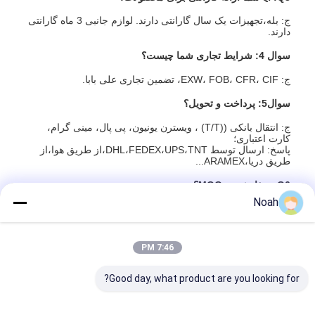
دستگاه تغذیه جوانه
ج: بله،تجهیزات یک سال گارانتی دارند. لوازم جانبی 3 ماه گارانتی
دارند.
الکترودهای مس جوش نقطه ای
سوال 4: شرایط تجاری شما چیست؟
تعادل کننده ی بهار صنعتی
ج: EXW، FOB، CFR، CIF، تضمین تجاری علی بابا.
ماشین کشنده سوراخ
سوال5: پرداخت و تحویل؟
ج: انتقال بانکی ((T/T) ، ویسترن یونیون، پی پال، مینی گرام،
دستگاه جوش نقطه ای تخلیه خازن
کارت اعتباری؛
پاسخ: ارسال توسط DHL،FEDEX،UPS،TNT،از طریق هوا،از
طریق دریا،ARAMEX...
Q6: سفارشی و MOQ؟
Noah
A: بله، ما می توانیم بر اساس نقشه فنی شما تولید کنیم. MOQ:
10pcs / هر نوع.
7:46 PM
برچسب ها:
کابل های خنک شده با آب PFA
3.5M کابل های خنک آب
Good day, what product are you looking for?
3.5M کابل بدون لگد