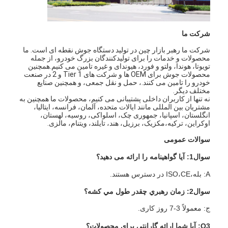
دستگاه جوش چند سر نقطه ای
دستگاه جوش دادن نقطه میز
شرکت ما
شرکت ما رهبر بازار چین در تولید دستگاه جوش نقطه ای است. ما
دستگاه جوش نقطه ای دستی
محصولات و خدمات را برای تولیدکنندگان بزرگ خودرو، از جمله
تویوتا، هوندا، ولتو و فورد، هیوندای و غیره تامین می کنیم.همچنین
دستگاه جوش تک طرفه
محصولات جوش برای OEM ها و شرکت های Tier 1 و 2 در صنعت
خودرو را تامین می کنند.، حمل و نقل جمعی، و همچنین صنایع
مختلف دیگر.
دستگاه جوش درز
نه تنها از کاربران داخلی پشتیبانی می کنیم، محصولات ما همچنین به
مشتریان بین المللی مانند ایالات متحده، آلمان، فرانسه، ایتالیا،
انگلستان، اسپانیا، جمهوری چک، اسلواکی، روسیه، لهستان،
تفنگ جوشکاری روباتیک
اوکراین، ترکیه،مکزیک، برزیل، هند، تایلند، ویتنام، مالزی.
سوالات عمومی
دستگاه جوش انتشاری
سوال1: آیا گواهینامه را ارائه می دهید؟
دستگاه جوش لیزری
A: بله،ISO،CE در دسترس هستند.
دستگاه جوش گل میخ
سوال2: زمان رهبري چقدر طول مي کشه؟
کابل های بدون لگد
ج: معمولاً 3-7 روز کاری.
Q3: آیا شما ارائه گارانتی برای محصولات؟