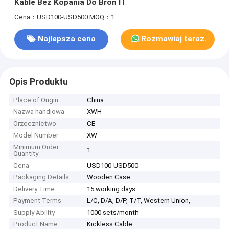
Kable Bez Kopania Do Broń IT
Cena：USD100-USD500
MOQ：1
Najlepsza cena
Rozmawiaj teraz.
Opis Produktu
Place of Origin
China
Nazwa handlowa
XWH
Orzecznictwo
CE
Model Number
XW
Minimum Order
1
Quantity
Cena
USD100-USD500
Packaging Details
Wooden Case
Delivery Time
15 working days
Payment Terms
L/C, D/A, D/P, T/T, Western Union,
Supply Ability
1000 sets/month
Product Name
Kickless Cable