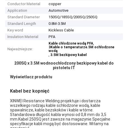
Conductor Material
copper
Application
Automotive
Standard Diameter
150SQ/185SQ/200SQ/250SQ
Standard Length
0.8M-3.5M
Key word
Kickless Cable
Insulation Material
PFA
,
Kable chłodzone wodą PFA
3Kable o temperaturze.5M ochłodzone
Najważniejsze:
wodą
,
3.5M bezkipowy kabel
200SQ x 3.5M wodnoochłodzony bezkipowy kabel do
pistoletu IT
Wyświetlacz produktu
Kabel bez kopnięć
XINWEI Resistance Welding projektuje i dostarcza
wszelkiego rodzaju kable schłodzone wodą, kable
spawalnicze, kable bezskoków i kable wtórne.
Standardowa długość kabla wynosi od 0,8 mm do 3,5
mm.Kabel 250SQ jest zawsze na magazynie.Specjalne
specyfikacje kabli mogą być dostosowane. Witamy na