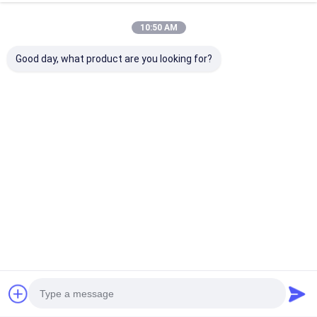
tagi:
10:50 AM
Kable chłodzone wodą PFA
3Kable o temperaturze.5M ochłodzone wodą
Good day, what product are you looking for?
3.5M bezkipowy kabel
Szczegóły Kontaktu
Mr. Ben
13100000000
Numer 538, Xingfu Road, Ind. East Zone, Chengdu,
Sichuan, Chiny