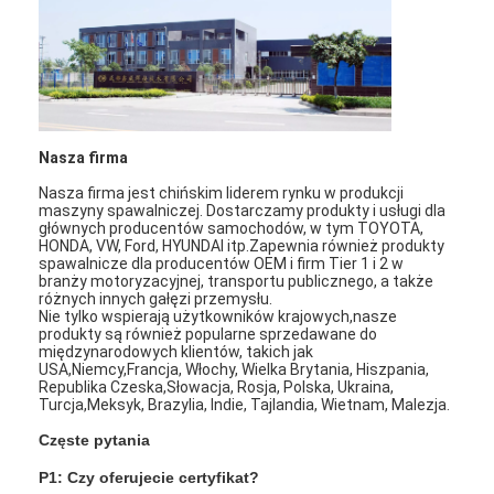
wielogłowicowa zgrzewarka punktowa
stołowa zgrzewarka punktowa
ręczna zgrzewarka punktowa
Nasza firma
Maszyna do spawania w pojedynczych stronach
Nasza firma jest chińskim liderem rynku w produkcji
Maszyna do zgrzewania szwów
maszyny spawalniczej. Dostarczamy produkty i usługi dla
głównych producentów samochodów, w tym TOYOTA,
HONDA, VW, Ford, HYUNDAI itp.Zapewnia również produkty
Robota z piłką spawalniczą
spawalnicze dla producentów OEM i firm Tier 1 i 2 w
branży motoryzacyjnej, transportu publicznego, a także
różnych innych gałęzi przemysłu.
Zgrzewarka dyfuzyjna
Nie tylko wspierają użytkowników krajowych,nasze
produkty są również popularne sprzedawane do
międzynarodowych klientów, takich jak
Spawarka laserowa
USA,Niemcy,Francja, Włochy, Wielka Brytania, Hiszpania,
Republika Czeska,Słowacja, Rosja, Polska, Ukraina,
zgrzewarka kołków
Turcja,Meksyk, Brazylia, Indie, Tajlandia, Wietnam, Malezja.
Częste pytania
Kable bez kopnięć
P1: Czy oferujecie certyfikat?