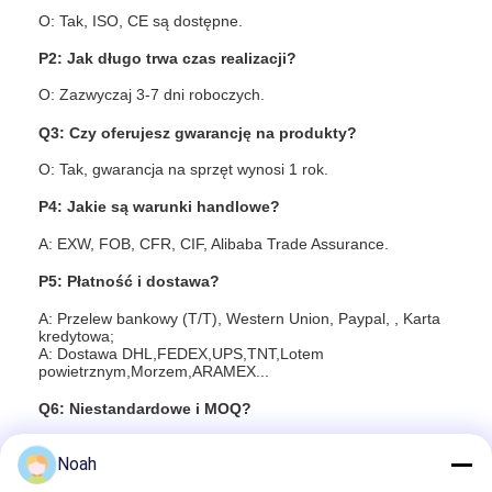
Maszyna do karmienia orzechami
O: Tak, ISO, CE są dostępne.
Elektrody miedziane spawane na miejscu
P2: Jak długo trwa czas realizacji?
O: Zazwyczaj 3-7 dni roboczych.
Równoważnik sprężynowy przemysłowy
Q3: Czy oferujesz gwarancję na produkty?
Wyciągacz węzłów
O: Tak, gwarancja na sprzęt wynosi 1 rok.
Zgrzewarka punktowa z kondensatorem
P4: Jakie są warunki handlowe?
A: EXW, FOB, CFR, CIF, Alibaba Trade Assurance.
P5: Płatność i dostawa?
A: Przelew bankowy (T/T), Western Union, Paypal, , Karta
kredytowa;
A: Dostawa DHL,FEDEX,UPS,TNT,Lotem
powietrznym,Morzem,ARAMEX...
Q6: Niestandardowe i MOQ?
A: Tak, możemy wyprodukować zgodnie z rysunkiem
Noah
technicznym. MOQ: 10 sztuk / każdy typ.