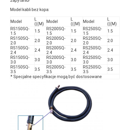
zapytaniu!
Model kabli bez kopa:
L
L
L
Model
Model
Model
(((M)
(((M)
(((M)
RS150SQ-
RS200SQ-
RS250SQ-
1.5
1.5
1.5
1.5
1.5
1.5
RS150SQ-
RS200SQ-
RS250SQ-
2.0
2.0
2.0
2.0
2.0
2.0
RS150SQ-
RS200SQ-
RS250SQ-
2.4
2.4
2.4
2.4
2.4
2.4
RS150SQ-
RS200SQ-
RS250SQ-
3.0
3.0
3.0
3.0
3.0
3.0
RS150SQ-
RS200SQ-
RS250SQ-
3.5
3.5
3.5
3.5
3.5
3.5
* Specjalne specyfikacje mogą być dostosowane