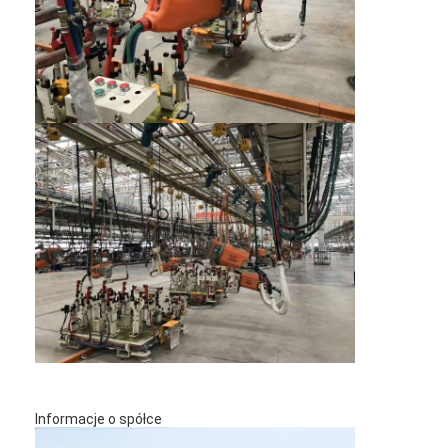
Wycieczka po fabryce
Kontrola jakości
Skontaktuj się z nami
Aktualności
Wszystkie przypadki
Rozmawiaj teraz.
baidu
przenośna spawarka punktowa
Stacjonarna maszyna spawalnicza
Informacje o spółce