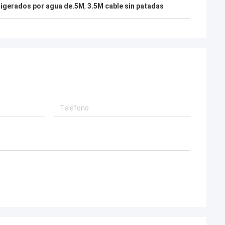
rigerados por agua de.5M
,
3.5M cable sin patadas
e Polonia
r cada sección
allada sobre su
n ejemplo más
alización
er!