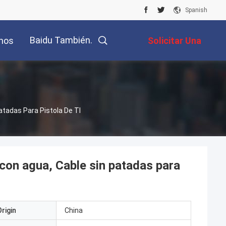
Spanish
Baidu También.
nos
Solicitar Una
Cotización
tadas Para Pistola De TI
con agua, Cable sin patadas para
rigin
China