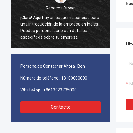
Res
Rebecca Brown
¡Claro! Aquí hay un esquema conciso para
Este p
una introducción de la empresa en inglés.
amigo.
Puedes personalizarlo con detalles
cuenta
específicos sobre tu empresa.
superfi
DE
pintura
pena c
Persona de Contactar Ahora :
Ben
Número de teléfono :
13100000000
WhatsApp :
+8613923735000
Contacto