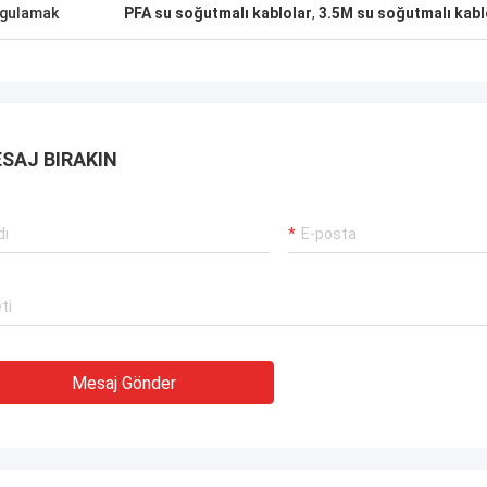
gördüm. Almaya değer.
gulamak
PFA su soğutmalı kablolar
,
3.5M su soğutmalı kabl
SAJ BIRAKIN
Mesaj Gönder