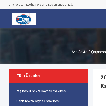
Chengdu Xingweihan Welding Equipment Co., Ltd.
Ana Sayfa
/
Çarpışmad
Tüm Ürünler
20
Ka
taşınabilir nokta kaynak makinesi
Sabit nokta kaynak makinesi