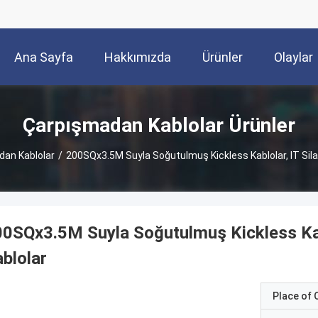
Ana Sayfa
Hakkımızda
Ürünler
Olaylar
Çarpışmadan Kablolar Ürünler
an Kablolar
/
200SQx3.5M Suyla Soğutulmuş Kickless Kablolar, IT Silahı
0SQx3.5M Suyla Soğutulmuş Kickless Kablo
blolar
Place of O