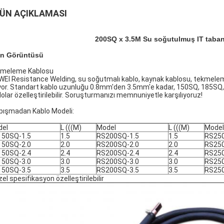
ÜN AÇIKLAMASI
200SQ x 3.5M Su soğutulmuş IT taban
n Görüntüsü
meleme Kablosu
WEI Resistance Welding, su soğutmalı kablo, kaynak kablosu, tekmeleme k
yor. Standart kablo uzunluğu 0.8mm'den 3.5mm'e kadar, 150SQ, 185SQ,
lolar özelleştirilebilir. Soruşturmanızı memnuniyetle karşılıyoruz!
pışmadan Kablo Modeli:
del
L (((M)
Model
L (((M)
Model
150SQ-1.5
1.5
RS200SQ-1.5
1.5
RS250
150SQ-2.0
2.0
RS200SQ-2.0
2.0
RS250
150SQ-2.4
2.4
RS200SQ-2.4
2.4
RS250
150SQ-3.0
3.0
RS200SQ-3.0
3.0
RS250
150SQ-3.5
3.5
RS200SQ-3.5
3.5
RS250
zel spesifikasyon özelleştirilebilir