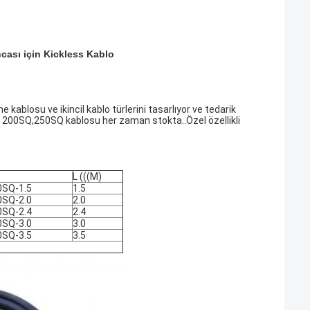
cası için Kickless Kablo
ablosu ve ikincil kablo türlerini tasarlıyor ve tedarik
 200SQ,250SQ kablosu her zaman stokta..Özel özellikli
L (((M)
SQ-1.5
1.5
SQ-2.0
2.0
SQ-2.4
2.4
SQ-3.0
3.0
SQ-3.5
3.5