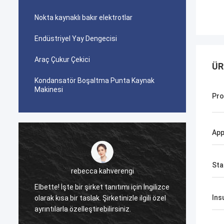
Nokta kaynaklı bakır elektrotlar
Endüstriyel Yay Dengecisi
Araç Çukur Çekici
ÜR
Kondansatör Boşaltma Punta Kaynak
Makinesi
Pro
App
Sta
rebecca kahverengi
Bu ürünü bir arkadaş
bette! İşte bir şirket tanıtımı için İngilizce
aldıktan sonra, kalit
Ins
arak kısa bir taslak. Şirketinizle ilgili özel
olduğunu, yüzeyinin
rıntılarla özelleştirebilirsiniz.
boya damlasının olm