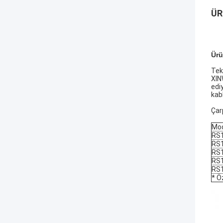
ÜR
Ürü
Tek
XIN
edi
kab
Çar
Mo
RS
RS
RS
RS
RS
* Ö