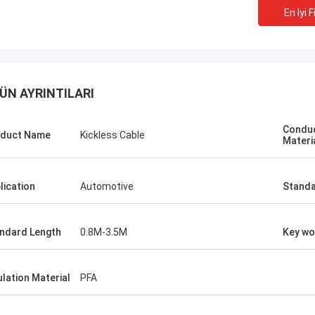
En Iyi F
ÜN AYRINTILARI
Condu
duct Name
Kickless Cable
Materi
lication
Automotive
Standa
ndard Length
0.8M-3.5M
Key wo
tom
Polonya'dan Kris Czurczak
ım tavsiye etti. Satın
Şirketiniz hakkında daha detaylı bilgi
esinin gerçekten iyi
eklemekten çekinmeyin. Daha özel bir
ulation Material
PFA
 pürüzsüz olduğunu,
örneğe veya daha fazla özelleştirmey
adığını ve sağlam ve
ihtiyacınız varsa, bana bildirin!