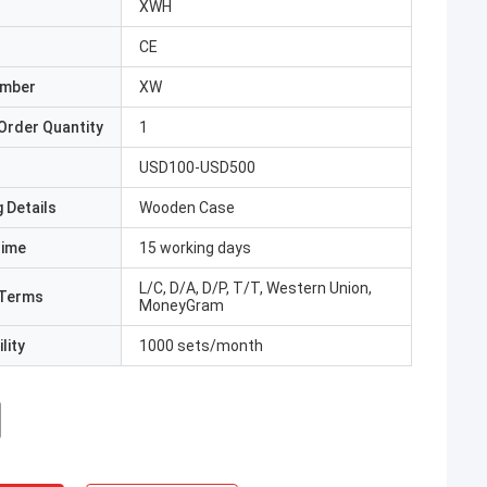
ı
XWH
CE
umber
XW
Order Quantity
1
USD100-USD500
 Details
Wooden Case
Time
15 working days
L/C, D/A, D/P, T/T, Western Union,
Terms
MoneyGram
lity
1000 sets/month