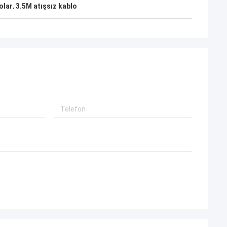
olar
,
3.5M atışsız kablo