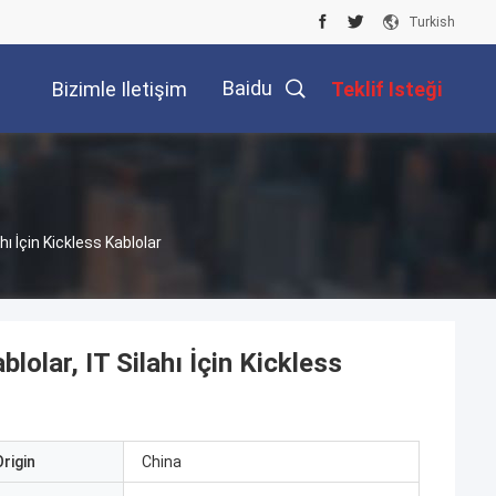
Turkish
Baidu
Bizimle Iletişim
Teklif Isteği
Kur
 İçin Kickless Kablolar
lar, IT Silahı İçin Kickless
rigin
China