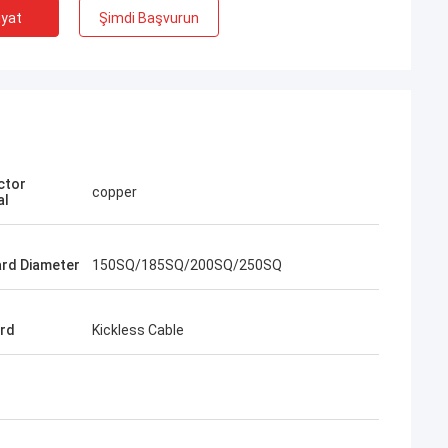
iyat
Şimdi Başvurun
ctor
copper
al
rd Diameter
150SQ/185SQ/200SQ/250SQ
rd
Kickless Cable
e