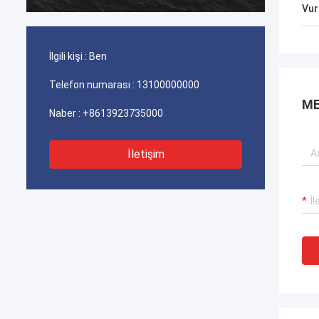
dayanıklı olduğunu 
Vur
İlgili kişi :
Ben
Telefon numarası :
13100000000
ME
Naber :
+8613923735000
İletişim