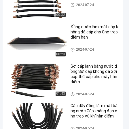
Cáp không đá
2024-07-24
00:32
Đồng nước làm mát cáp k
hông đá cáp cho Cnc treo
điểm hàn
Cáp không đá
2024-07-24
00:23
Sợi cáp lạnh bằng nước đ
ồng Sợi cáp không đá Sợi
cáp thứ cấp cho máy hàn
điểm
Cáp không đá
01:43
2024-07-24
Các dây đồng làm mát bằ
ng nước Cáp không đạp c
ho treo Vũ khí hàn điểm
Cáp không đá
2024-07-24