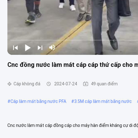
Cnc đồng nước làm mát cáp cáp thứ cấp cho 
Cáp không đá
2024-07-24
49 quan điểm
#
Cáp làm mát bằng nước PFA
#
3.5M cáp làm mát bằng nước
Cnc nước làm mát cáp đồng cáp cho máy hàn điểm kháng cự di độ
được sử dụng cho thiết bị sưởi ấm dòng điện cao, có thể được chia 