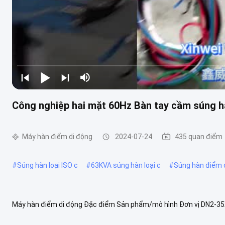
Công nghiệp hai mặt 60Hz Bàn tay cầm súng
Máy hàn điểm di động
2024-07-24
435 quan điểm
#
Súng hàn loại ISO c
#
63KVA súng hàn loại c
#
Súng hàn điểm 
Máy hàn điểm di động Đặc điểm Sản phẩm/mô hình Đơn vị DN2-3
KVA 35 35 45 45 65 65 Điện mạch ngắn tối đa KVA 15 15 16 16 46 46 