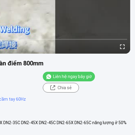
 hàn điểm 800mm
Liên hệ ngay bây giờ
Chia sẻ
cầm tay 60Hz
5X DN2-35C DN2-45X DN2-45C DN2-65X DN2-65C năng lượng ở 50%
Điện áp xả thứ ...
Xem thêm