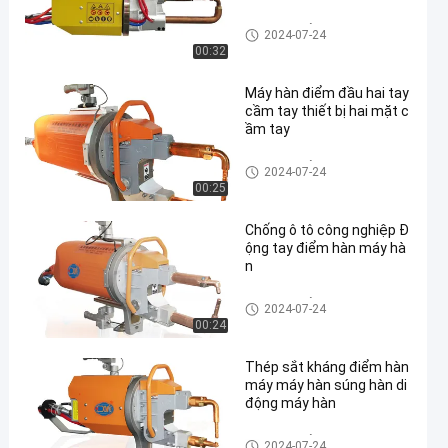
Máy hàn điểm di động
2024-07-24
00:32
Máy hàn điểm đầu hai tay
cầm tay thiết bị hai mặt c
ầm tay
Máy hàn điểm di động
2024-07-24
00:25
Chống ô tô công nghiệp Đ
ộng tay điểm hàn máy hà
n
Máy hàn điểm di động
2024-07-24
00:24
Thép sắt kháng điểm hàn
máy máy hàn súng hàn di
động máy hàn
Máy hàn điểm di động
2024-07-24