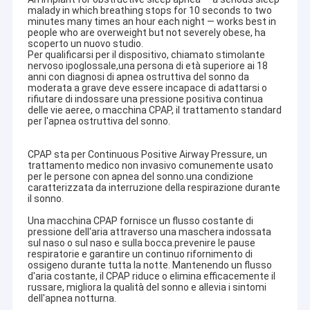
malady in which breathing stops for 10 seconds to two
minutes many times an hour each night — works best in
people who are overweight but not severely obese, ha
scoperto un nuovo studio.
Per qualificarsi per il dispositivo, chiamato stimolante
nervoso ipoglossale,una persona di età superiore ai 18
anni con diagnosi di apnea ostruttiva del sonno da
moderata a grave deve essere incapace di adattarsi o
rifiutare di indossare una pressione positiva continua
delle vie aeree, o macchina CPAP, il trattamento standard
per l'apnea ostruttiva del sonno.
CPAP sta per Continuous Positive Airway Pressure, un
trattamento medico non invasivo comunemente usato
per le persone con apnea del sonno.una condizione
caratterizzata da interruzione della respirazione durante
il sonno.
Una macchina CPAP fornisce un flusso costante di
pressione dell'aria attraverso una maschera indossata
sul naso o sul naso e sulla bocca.prevenire le pause
respiratorie e garantire un continuo rifornimento di
ossigeno durante tutta la notte. Mantenendo un flusso
d'aria costante, il CPAP riduce o elimina efficacemente il
russare, migliora la qualità del sonno e allevia i sintomi
dell'apnea notturna.