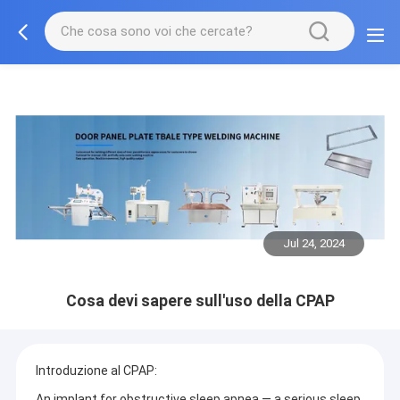
Jul 24, 2024
Cosa devi sapere sull'uso della CPAP
Introduzione al CPAP:
An implant for obstructive sleep apnea — a serious sleep