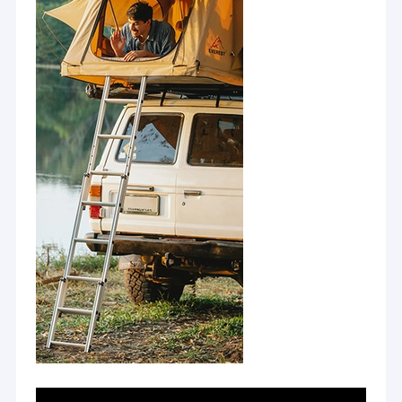
Macchina dell'alimentatore del dado
servizio post-
vendita
perfetto, in
Elettrodi di rame della saldatura a punti
modo da non
avere
Bilanciatore di molla industriale
preoccupazioni.
Estrattore di ammaccature per auto
Macchina della saldatura a punti di scarico del condensatore