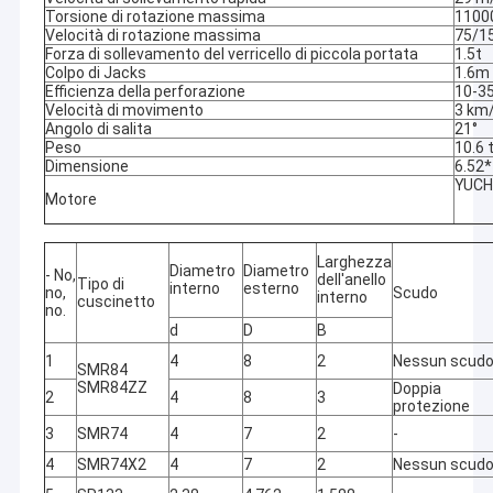
Torsione di rotazione massima
1100
Velocità di rotazione massima
75/15
Forza di sollevamento del verricello di piccola portata
1.5t
Colpo di Jacks
1.6m
Efficienza della perforazione
10-3
Velocità di movimento
3 km
Angolo di salita
21°
Peso
10.6 
Dimensione
6.52
YUCH
Motore
Larghezza
Diametro
Diametro
- No,
dell'anello
Tipo di
interno
esterno
no,
Scudo
interno
cuscinetto
no.
d
D
B
1
4
8
2
Nessun scudo
SMR84
SMR84ZZ
Doppia
2
4
8
3
protezione
3
SMR74
4
7
2
-
4
SMR74X2
4
7
2
Nessun scudo