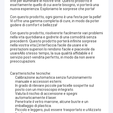
vite per illuminare le nostre vite. Questo prodotto è
esattamente quello di cui avete bisogno, vi porterà una
nuova esperienza. Esploriamo le sorprese che porta!
Con questo prodotto, ogni giorno è una festa per la pelle!
Vi offre una gamma completa di cure, in modo da poter
godere di comfort e bellezza!
Con questo prodotto, risolverete facilmente vari problemi
nella vita quotidiana e godrete di una comodità senza
precedenti. Questo prodotto porterà infinite sorprese
nella vostra vita.L'interfaccia facile da usare e le
prestazioni superiori lo rendono facile e piacevole da
usareAllo stesso tempo, la sua qualità affidabile e il
servizio post-vendita perfetto, in modo da non avere
preoccupazioni.
Caratteristiche tecniche:
Calibrazione automatica senza funzionamento
manuale e accessori esterni.
In grado di rilevare piccole particelle sospette sul
posto con un microscopio integrato.
Valuta il rischio di accensione e spegni
automaticamente il laser.
Penetrate il vetro marrone, alcune buste e un
imballaggio di plastica.
Piccolo e leggero, può essere trasportato e utilizzato