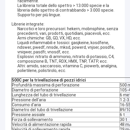
facilmente.
La libreria totale dello spettro > 13.000 specie e la
libreria dello spettro di contrabbando > 3.000 specie.
Supporto per più lingue.
Librerie integrate:
Narcotici e loro precursori: hekern, mobnsphine, senza
precedenti, vari, prodotti, quotidiani, piacevoli, ecc.
Armi chimiche: GB, GD, VX, HD, ecc.
Liquidi infiammabili e tossici: gasjkeine, kosdfene,
ndswer, pwedf, nnsde, mksd, powerd, vnjser, posdfe,
vniqwer, pasdfr, vnosdf, ecc.
Esplosivi: nitrato di ammonio, nitrato di potassio, C4,
composizione B, TNT, RDX, HMX, TNP, TATP, ecc.
Altri: amido, saccarosio, vitamina C, piowerb, analgina,
polietilene, polistirolo, ecc.
500C per la trivellazione di pozzi idrici
Profundità massima di perforazione
500 m
Diametro di perforazione
105-
Lunghezza del tubo di trivellazione
6 met
Pressione dell'aria
1.2-
Consumo d'aria
16-5
Diametro del tubo di trivellazione
89/1
Pressione assiale
6 t
Forza di sollevamento
30 t
Velocità di alimentazione rapida
48 m
Velocità di sollevamento rapida
29 m