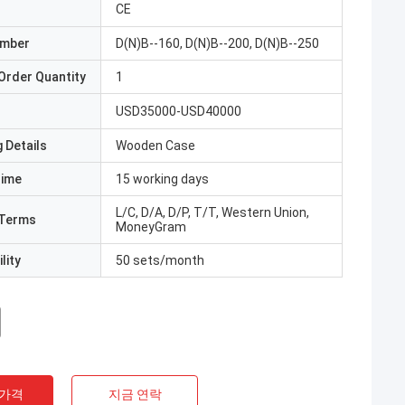
CE
umber
D(N)B--160, D(N)B--200, D(N)B--250
Order Quantity
1
USD35000-USD40000
 Details
Wooden Case
Time
15 working days
L/C, D/A, D/P, T/T, Western Union,
Terms
MoneyGram
lity
50 sets/month
 가격
지금 연락