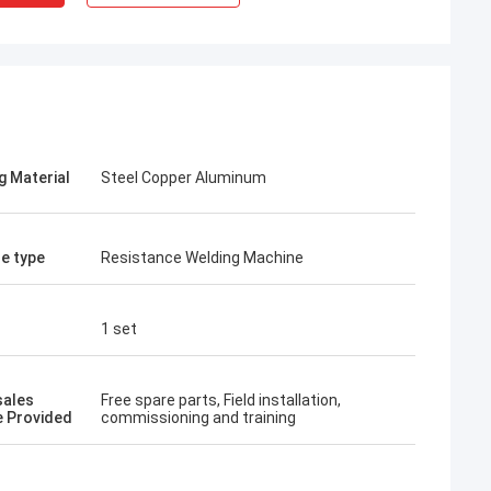
g Material
Steel Copper Aluminum
e type
Resistance Welding Machine
1 set
자크
 자유
sales
Free spare parts, Field installation,
추가적
e Provided
commissioning and training