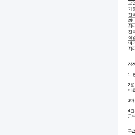
모
가등
전력
최대
최대
전극
작업
냉각
최대
장
1.
2용
비율
3마
4견
금속
구