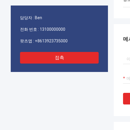
담당자 :
Ben
전화 번호 :
13100000000
메
왓츠앱 :
+8613923735000
접촉