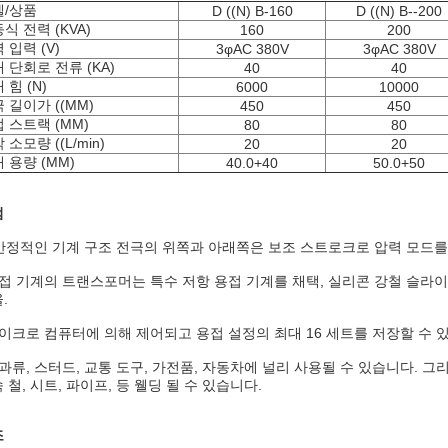
델/상품
D ((N) B-160
D ((N) B--200
식 전력 (KVA)
160
200
 입력 (V)
3φAC 380V
3φAC 380V
 단회로 전류 (KA)
40
40
 힘 (N)
6000
10000
 길이가 ((MM)
450
450
 스트랙 (MM)
80
80
 소모량 ((L/min)
20
20
 용량 (MM)
40.0+40
50.0+50
점
 안정적인 기계 구조 전극의 위쪽과 아래쪽은 보조 스트로크로 압력 모드를
접 기계의 트랜스포머는 특수 저항 용접 기계를 채택, 실리콘 강철 슬라이스
.
이크로 컴퓨터에 의해 제어되고 용접 설정의 최대 16 세트를 저장할 수 
과류, 스터드, 교통 도구, 가전품, 자동차에 널리 사용될 수 있습니다. 그
 철, 시트, 파이프, 등 웰딩 될 수 있습니다.
조