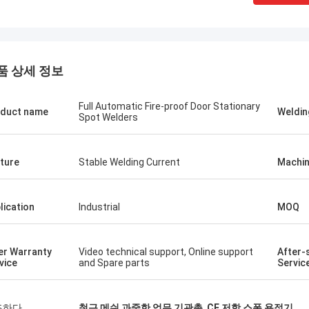
품 상세 정보
Full Automatic Fire-proof Door Stationary
duct name
Weldin
Spot Welders
ture
Stable Welding Current
Machin
lication
Industrial
MOQ
톰
폴란드로부터의 크리스 크즈우르크
 추천 되었습니다. 구매
귀사에 대한 자세한 정보를 각 섹션별로
er Warranty
Video technical support, Online support
After-
좋고, 표면 이 매끄럽고,
롭게 추가하세요. 더 구체적인 예시나 
vice
and Spare parts
Servic
않고, 견고 하고 내구성
인 맞춤 설정이 필요하시면 알려주세요!
 했습니다. 구매 할 만
조하다
철근 메쉬 과중한 업무 기관총
,
CE 저항 스폿 용접기