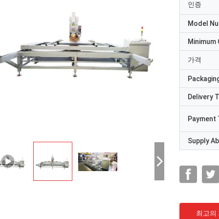
인증
Model N
Minimum 
가격
Packaging
Delivery 
Payment 
Supply Abi
최고의