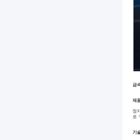
금속
제품
정지
로 
기술