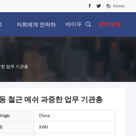
Korean
바이두
트
저희에게 연락하
견적 요청
십시오
중한 업무 기관총
동 철근 메쉬 과중한 업무 기관총
rigin
China
름
XWH