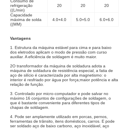
Consumo de
Fábrica
refrigeração
20
20
20
((L/min)
Capacidade
Controle de Qualidade
máxima de solda
4.0+4.0
5.0+5.0
6.0+6.0
((MM)
Fale Conosco
Vantagens
notícias
1. Estrutura da máquina estável para cima e para baixo
dos eletrodos aplicam o modo de pressão com curso
Todos os casos
auxiliar. A eficiência de soldagem é muito maior.
2O transformador da máquina de soldadura adota a
Falem agora.
máquina de soldadura de resistência especial, a fatia de
aço de silício é caracterizada por alta magnetismo: o
interior é resfriado por água por força;maior potência e alta
baidu
relação de função.
3. Controlado por micro-computador e pode salvar no
máximo 16 conjuntos de configurações de soldagem, o
que é bastante conveniente para diferentes tipos de
Máquina de soldadura portátil do ponto
chapas de soldagem.
4. Pode ser amplamente utilizado em porcas, pernos,
Máquina de soldar em ponto estacionária
ferramentas de trânsito, itens domésticos, carros. E pode
ser soldado aço de baixo carbono, aço inoxidável, aço