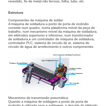
revestido, fio de metal não ferroso, folha, tubo, etc.
multi máquina de soldadura principal do ponto
Estrutura
Máquina de soldadura do ponto da tabela
Componentes da máquina de soldar:
máquina de soldadura manual do ponto
A máquina de soldadura a ponto de porta de incêndio
consiste num quadro, numa plataforma móvel da peça de
trabalho, num mecanismo móvel da máquina de soldadura,
Única máquina de soldadura lateral do ponto
em elétrodos superiores e inferiores, num transformador
de soldadura,e um controlador de máquina de soldadura,
controlador PLC, sistema de circuito de ar, sistema de
Máquina de soldadura da emenda
circuito de água de arrefecimento e outros componentes.
Pistola robótica de soldagem por ponto
Máquina de soldadura da difusão
Soldador Machine do laser
máquina de solda de pinos
Cabos sem pontapés
Mecanismo de transmissão pneumática:
Quando a máquina de soldagem a ponto da porta de
incêndio é utilizada para a soldagem, a descida do elétrodo