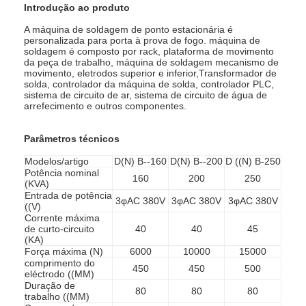
Introdução ao produto
A máquina de soldagem de ponto estacionária é
personalizada para porta à prova de fogo. máquina de
soldagem é composto por rack, plataforma de movimento
da peça de trabalho, máquina de soldagem mecanismo de
movimento, eletrodos superior e inferior,Transformador de
solda, controlador da máquina de solda, controlador PLC,
sistema de circuito de ar, sistema de circuito de água de
arrefecimento e outros componentes.
Parâmetros técnicos
Modelos/artigo
D(N) B--160
D(N) B--200
D ((N) B-250
Potência nominal
160
200
250
(KVA)
Entrada de potência
3φAC 380V
3φAC 380V
3φAC 380V
((V)
Corrente máxima
Casa
de curto-circuito
40
40
45
(KA)
Força máxima (N)
6000
10000
15000
Produtos
comprimento do
450
450
500
eléctrodo ((MM)
Duração de
Quem Somos
80
80
80
trabalho ((MM)