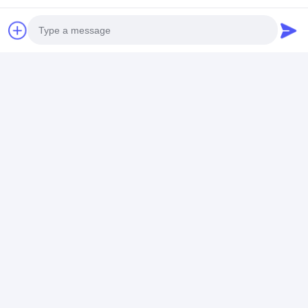
Photo
Video Call
Audio Call