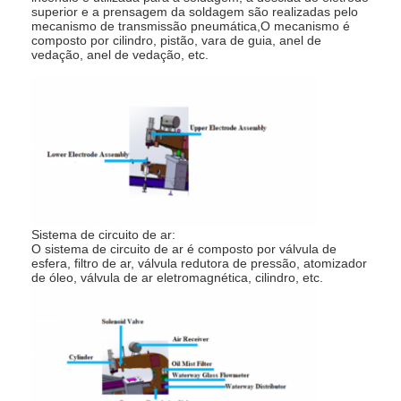
Máquina do alimentador da porca
superior e a prensagem da soldagem são realizadas pelo
mecanismo de transmissão pneumática,O mecanismo é
composto por cilindro, pistão, vara de guia, anel de
Elétrodos de cobre da soldadura de ponto
vedação, anel de vedação, etc.
Balanceador de molas industrial
extrator de dentes de carro
Máquina de soldadura do ponto da descarga do capacitor
Sistema de circuito de ar:
O sistema de circuito de ar é composto por válvula de
esfera, filtro de ar, válvula redutora de pressão, atomizador
de óleo, válvula de ar eletromagnética, cilindro, etc.