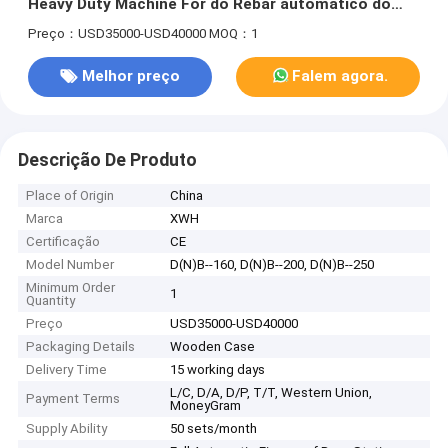
Heavy Duty Machine For do Rebar automático do
metal
Preço：USD35000-USD40000
MOQ：1
Melhor preço
Falem agora.
Descrição De Produto
Place of Origin
China
Marca
XWH
Certificação
CE
Model Number
D(N)B--160, D(N)B--200, D(N)B--250
Minimum Order
1
Quantity
Preço
USD35000-USD40000
Packaging Details
Wooden Case
Delivery Time
15 working days
L/C, D/A, D/P, T/T, Western Union,
Payment Terms
MoneyGram
Supply Ability
50 sets/month