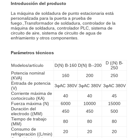
Introducción del producto
La máquina de soldadura de punto estacionaria está
personalizada para la puerta a prueba de
fuego.,Transformador de soldadura, controlador de la
máquina de soldadura, controlador PLC, sistema de
circuito de aire, sistema de circuito de agua de
enfriamiento y otros componentes.
Parámetros técnicos
D ((N) B-
Modelos/artículo
D(N) B-160
D(N) B--200
250
Potencia nominal
160
200
250
(KVA)
Entrada de potencia
3φAC 380V
3φAC 380V
3φAC 380V
(V)
Corriente máxima de
40
40
45
cortocircuito (KA)
Inicio
Fuerza máxima (N)
6000
10000
15000
Duración del
450
450
500
electrodo ((MM)
Productos
Tiempo de trabajo
80
80
80
(MM)
Consumo de
Sobre nosotros
20
20
20
refrigeración ((L/min)