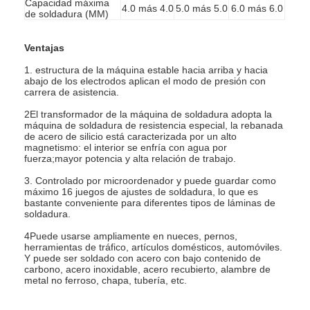
Capacidad máxima
4.0 más 4.0
5.0 más 5.0
6.0 más 6.0
Visita a la fábrica
de soldadura (MM)
Control de Calidad
Ventajas
1. estructura de la máquina estable hacia arriba y hacia
Contacto
abajo de los electrodos aplican el modo de presión con
carrera de asistencia.
noticias
2El transformador de la máquina de soldadura adopta la
máquina de soldadura de resistencia especial, la rebanada
Todos los casos
de acero de silicio está caracterizada por un alto
magnetismo: el interior se enfría con agua por
fuerza;mayor potencia y alta relación de trabajo.
Habla Ahora.
3. Controlado por microordenador y puede guardar como
máximo 16 juegos de ajustes de soldadura, lo que es
baidu
bastante conveniente para diferentes tipos de láminas de
soldadura.
4Puede usarse ampliamente en nueces, pernos,
herramientas de tráfico, artículos domésticos, automóviles.
Máquina portátil de la soldadura por puntos
Y puede ser soldado con acero con bajo contenido de
carbono, acero inoxidable, acero recubierto, alambre de
metal no ferroso, chapa, tubería, etc.
Máquina de soldadura por puntos estacionaria