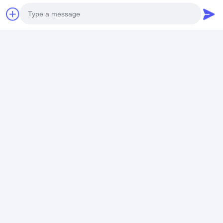
Photo
Video Call
Audio Call