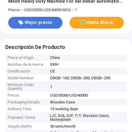
Mesh Heavy Duty Machine For del Rebar automático
del metal
Precio：USD35000-USD40000
MOQ：1
Mejor precio
Habla Ahora.
Descripción De Producto
Place of Origin
China
Nombre de la marca
XWH
Certificación
CE
Model Number
D(N)B--160, D(N)B--200, D(N)B--250
Minimum Order
1
Quantity
Precio
USD35000-USD40000
Packaging Details
Wooden Case
Delivery Time
15 working days
L/C, D/A, D/P, T/T, Western Union,
Payment Terms
MoneyGram
Supply Ability
50 sets/month