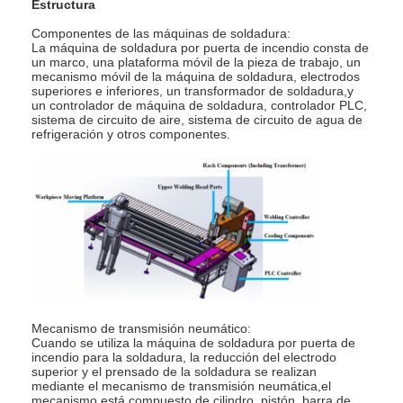
Estructura
máquina de soldadura por puntos de múltiples cabezales
Componentes de las máquinas de soldadura:
La máquina de soldadura por puerta de incendio consta de
Máquina de la soldadura por puntos de la tabla
un marco, una plataforma móvil de la pieza de trabajo, un
mecanismo móvil de la máquina de soldadura, electrodos
máquina manual de la soldadura por puntos
superiores e inferiores, un transformador de soldadura,y
un controlador de máquina de soldadura, controlador PLC,
sistema de circuito de aire, sistema de circuito de agua de
Sola máquina lateral de la soldadura por puntos
refrigeración y otros componentes.
Máquina de la soldadura continua
Dispositivo de soldadura por punto robótico
Soldadora de la difusión
Soldador Machine del laser
máquina de soldadura de pernos
Mecanismo de transmisión neumático:
Cuando se utiliza la máquina de soldadura por puerta de
incendio para la soldadura, la reducción del electrodo
Cables sin patadas
superior y el prensado de la soldadura se realizan
mediante el mecanismo de transmisión neumática,el
mecanismo está compuesto de cilindro, pistón, barra de