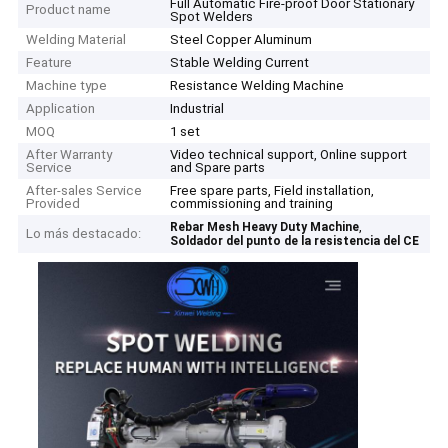
Full Automatic Fire-proof Door Stationary
Product name
Spot Welders
Welding Material
Steel Copper Aluminum
Feature
Stable Welding Current
Machine type
Resistance Welding Machine
Application
Industrial
MOQ
1 set
After Warranty
Video technical support, Online support
Service
and Spare parts
After-sales Service
Free spare parts, Field installation,
Provided
commissioning and training
,
Rebar Mesh Heavy Duty Machine
Lo más destacado:
Soldador del punto de la resistencia del CE