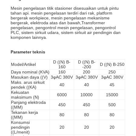
Mesin pengelasan titik stasioner disesuaikan untuk pintu
tahan api. mesin pengelasan terdiri dari rak, platform
bergerak workpiece, mesin pengelasan mekanisme
bergerak, elektroda atas dan bawah,Transformer
pengelasan, pengontrol mesin pengelasan, pengontrol
PLC, sistem sirkuit udara, sistem sirkuit air pendingin dan
komponen lainnya.
Parameter teknis
D ((N) B-
D ((N) B-
Model/Artikel
D ((N) B-250
160
-200
Daya nominal (KVA)
160
200
250
Masukan daya ((V)
3φAC 380V
3φAC 380V
3φAC 380V
Maks. arus sirkuit
40
40
45
pendek ((KA)
Kekuatan
6000
10000
15000
maksimum (N)
Rumah
Panjang elektroda
450
450
500
((MM)
Tekanan kerja
80
80
80
Produk
((MM)
Konsumsi
pendingin
20
20
20
Tentang kita
((L/menit)