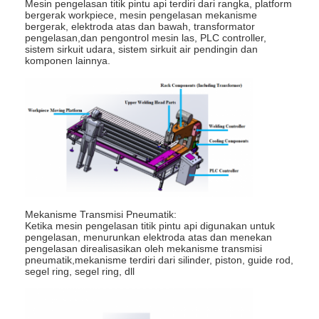
Mesin pengelasan titik pintu api terdiri dari rangka, platform
mesin las multi kepala spot
bergerak workpiece, mesin pengelasan mekanisme
bergerak, elektroda atas dan bawah, transformator
pengelasan,dan pengontrol mesin las, PLC controller,
mesin las meja spot
sistem sirkuit udara, sistem sirkuit air pendingin dan
komponen lainnya.
mesin las titik manual
Mesin pengelasan titik sisi tunggal
Mesin Las Jahitan
Senjata Pengelasan Titik Robot
Mesin Las Difusi
Mekanisme Transmisi Pneumatik:
Ketika mesin pengelasan titik pintu api digunakan untuk
Mesin las laser
pengelasan, menurunkan elektroda atas dan menekan
pengelasan direalisasikan oleh mekanisme transmisi
mesin las tiang
pneumatik,mekanisme terdiri dari silinder, piston, guide rod,
segel ring, segel ring, dll
Kabel tanpa tendangan