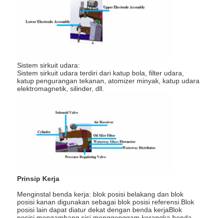
Mesin Nut Feeder
Elektrod tembaga pengelasan titik
Pengimbang Spring Industri
Sistem sirkuit udara:
Pembuat lubang mobil
Sistem sirkuit udara terdiri dari katup bola, filter udara,
katup pengurangan tekanan, atomizer minyak, katup udara
Mesin Las Spot Debit Kapasitor
elektromagnetik, silinder, dll.
Prinsip Kerja
Menginstal benda kerja: blok posisi belakang dan blok
posisi kanan digunakan sebagai blok posisi referensi.Blok
posisi lain dapat diatur dekat dengan benda kerjaBlok
posisi mengambang sisi menggenggam kerangka benda