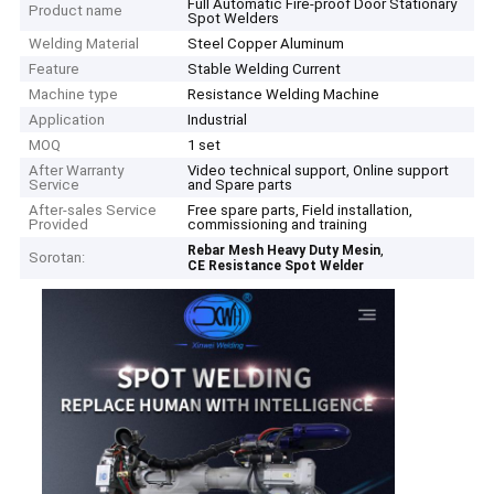
Full Automatic Fire-proof Door Stationary
Product name
Spot Welders
Welding Material
Steel Copper Aluminum
Feature
Stable Welding Current
Machine type
Resistance Welding Machine
Application
Industrial
MOQ
1 set
After Warranty
Video technical support, Online support
Service
and Spare parts
After-sales Service
Free spare parts, Field installation,
Provided
commissioning and training
,
Rebar Mesh Heavy Duty Mesin
Sorotan:
CE Resistance Spot Welder