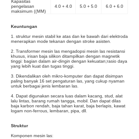
Kapasitas
Wisata pabrik
pengelasan
4.0 + 4.0
5.0 + 5.0
6.0 + 6.0
maksimum ((MM)
Kontrol kualitas
Keuntungan
Hubungi kami
1. struktur mesin stabil ke atas dan ke bawah dari elektroda
menerapkan mode tekanan dengan stroke asisten.
Berita
2. Transformer mesin las mengadopsi mesin las resistansi
khusus, irisan baja silikon ditampilkan dengan magnetik
Semua Kasus
tinggi: bagian dalam air-dingin dengan kekuatan;rasio daya
yang lebih kuat dan tugas tinggi.
bicara sekarang
3. Dikendalikan oleh mikro-komputer dan dapat disimpan
paling banyak 16 set pengaturan las, yang cukup nyaman
untuk berbagai jenis lembaran las.
baidu
4. Dapat digunakan secara luas dalam kacang, stud, alat
lalu lintas, barang rumah tangga, mobil. Dan dapat dilas
baja karbon rendah, baja tahan karat, baja berlapis, kawat
logam non-ferrous, lembaran, pipa, dll.
mesin pengelasan titik portabel
Struktur
Mesin pengelasan titik stasioner
Komponen mesin las: