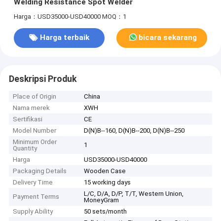
Welding Resistance Spot Welder
Harga：USD35000-USD40000
MOQ：1
Harga terbaik
bicara sekarang
Deskripsi Produk
Place of Origin
China
Nama merek
XWH
Sertifikasi
CE
Model Number
D(N)B--160, D(N)B--200, D(N)B--250
Minimum Order
1
Quantity
Harga
USD35000-USD40000
Packaging Details
Wooden Case
Delivery Time
15 working days
L/C, D/A, D/P, T/T, Western Union,
Payment Terms
MoneyGram
Supply Ability
50 sets/month