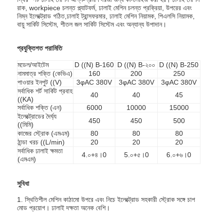
রাক, workpiece চলন্ত প্ল্যাটফর্ম, ঢালাই মেশিন চলন্ত প্রক্রিয়া, উপরের এবং
নিম্ন ইলেক্ট্রোড গঠিত,ঢালাই ট্রান্সফরমার, ঢালাই মেশিন নিয়ামক, পিএলসি নিয়ামক,
বায়ু সার্কিট সিস্টেম, শীতল জল সার্কিট সিস্টেম এবং অন্যান্য উপাদান।
প্রযুক্তিগত পরামিতি
মডেল/আইটেম
D ((N) B-160
D ((N) B-২০০
D ((N) B-250
নামমাত্র শক্তি (কেভিএ)
160
200
250
পাওয়ার ইনপুট ((V)
3φAC 380V
3φAC 380V
3φAC 380V
সর্বাধিক শর্ট সার্কিট প্রবাহ
40
40
45
((KA)
সর্বাধিক শক্তি (এন)
6000
10000
15000
ইলেক্ট্রোডের দৈর্ঘ্য
450
450
500
((মিমি)
কাজের স্ট্রোক (এমএম)
80
80
80
ঠান্ডা খরচ ((L/min)
20
20
20
সর্বাধিক ঢালাই ক্ষমতা
4.০+৪।0
5.০+৫।0
6.০+৬।0
(এমএম)
বাড়ি
সুবিধা
পণ্য
1. স্থিতিশীল মেশিন কাঠামো উপরে এবং নিচে ইলেক্ট্রোড সহকারী স্ট্রোক সঙ্গে চাপ
আমাদের সম্পর্কে
মোড প্রয়োগ। ঢালাই দক্ষতা অনেক বেশি।