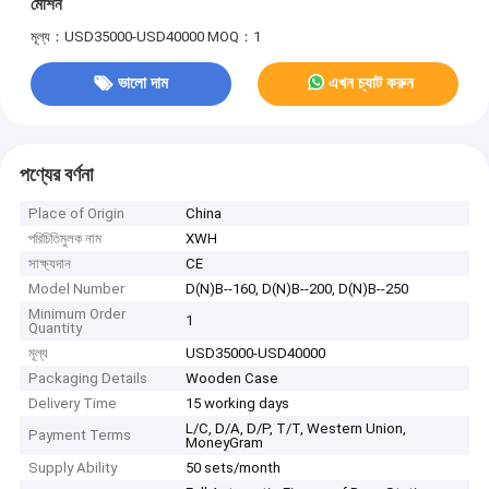
মেশিন
মূল্য：USD35000-USD40000
MOQ：1
ভালো দাম
এখন চ্যাট করুন
পণ্যের বর্ণনা
Place of Origin
China
পরিচিতিমুলক নাম
XWH
সাক্ষ্যদান
CE
Model Number
D(N)B--160, D(N)B--200, D(N)B--250
Minimum Order
1
Quantity
মূল্য
USD35000-USD40000
Packaging Details
Wooden Case
Delivery Time
15 working days
L/C, D/A, D/P, T/T, Western Union,
Payment Terms
MoneyGram
Supply Ability
50 sets/month