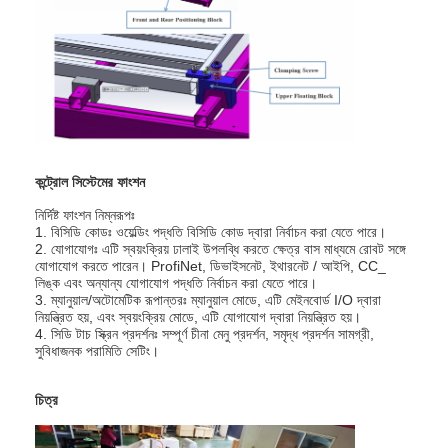
কন্ট্রোল সিস্টেমের ফাংশন
নির্দিষ্ট ফাংশন নিম্নরূপঃ
1. বিসিডি কোডঃ ওয়েল্ডিং পদ্ধতি বিসিডি কোড দ্বারা নির্বাচন করা যেতে পারে।
2. যোগাযোগঃ এটি স্বয়ংক্রিয় ঢালাই উপলব্ধি করতে ক্ষেত্র বাস মাধ্যমে রোবট সঙ্গে
যোগাযোগ করতে পারেন। ProfiNet, ডিভাইসনেট, ইথারনেট / আইপি, CC_
লিঙ্ক এবং অন্যান্য যোগাযোগ পদ্ধতি নির্বাচন করা যেতে পারে।
3. ম্যানুয়াল/অটোমেটিক রূপান্তরঃ ম্যানুয়াল মোডে, এটি মেইনবোর্ড I/O দ্বারা
নিয়ন্ত্রিত হয়, এবং স্বয়ংক্রিয় মোডে, এটি যোগাযোগ দ্বারা নিয়ন্ত্রিত হয়।
4. সিডি টাচ স্ক্রিন প্রদর্শনঃ সম্পূর্ণ চীনা মেনু প্রদর্শন, সমৃদ্ধ প্রদর্শন সামগ্রী,
সুবিধাজনক পরামিতি সেটিং।
চিত্র