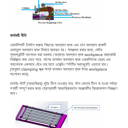
বাদাম ফিডার মেশিন
স্পট ওয়েল্ডিং কপার ইলেকট্রোড
ইন্ডাস্ট্রিয়াল স্প্রিং ব্যালেন্সার
কার্যকরী নীতি
গাড়ির ডেন্ট টানার
ওয়ার্কপিসটি ইনস্টল করুনঃ পিছনের অবস্থান ব্লক এবং ডান অবস্থান ব্লকটি
রেফারেন্স অবস্থান ব্লক হিসাবে ব্যবহৃত হয়। সামঞ্জস্য করার জন্য, মোটর
ক্যাপাসিটার ডিসচার্জ স্পট ওয়েল্ডিং মেশিন
শূন্যপয়েন্টটি সংশোধন করা দরকার।অন্যান্য অবস্থান ব্লক workpiece কাছাকাছি
নিয়ন্ত্রিত করা যেতে পারে. পাশের ভাসমান অবস্থান ব্লক ওয়ার্কপিসের ফ্রেম এবং
প্যানেলকে একসাথে বেঁধে দেয় যাতে ওয়েল্ডিং স্পটটির স্থানচ্যুতি এড়ানো যায়।
(মানুয়াল clamping স্ক্রু পার্শ্ব ভাসমান অবস্থান ব্লক উপর workpiece
সংশোধন করে).
ঢালাইঃ স্টার্ট (স্বয়ংক্রিয়) সুইচ টিপে দেওয়ার পরে, স্টপ বোতাম টিপে না হওয়া পর্যন্ত
পণ্যটি সম্পূর্ণ করার জন্য প্রোগ্রামটি স্বয়ংক্রিয়ভাবে সরঞ্জামটির ক্রিয়াকলাপ নিয়ন্ত্রণ
করে।