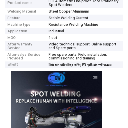
Full Automatic Fire-proof Door Stationary
Product name
Spot Welders
Welding Material
Steel Copper Aluminum
Feature
Stable Welding Current
Machine type
Resistance Welding Machine
Application
Industrial
MOQ
1 set
After Warranty
Video technical support, Online support
Service
and Spare parts
After-sales Service
Free spare parts, Field installation,
Provided
commissioning and training
হাইলাইট:
,
রিবার জাল ভারী দায়িত্ব মেশিন
সিই প্রতিরোধ স্পট ওয়েল্ডার