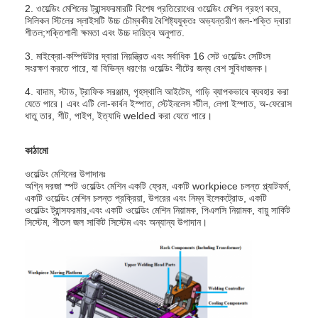
2. ওয়েল্ডিং মেশিনের ট্রান্সফরমারটি বিশেষ প্রতিরোধের ওয়েল্ডিং মেশিন গ্রহণ করে,
কারখানা ভ্রমণ
সিলিকন স্টিলের স্লাইসটি উচ্চ চৌম্বকীয় বৈশিষ্ট্যযুক্তঃ অভ্যন্তরীণ জল-শক্তি দ্বারা
শীতল;শক্তিশালী ক্ষমতা এবং উচ্চ দায়িত্ব অনুপাত.
মান নিয়ন্ত্রণ
3. মাইক্রো-কম্পিউটার দ্বারা নিয়ন্ত্রিত এবং সর্বাধিক 16 সেট ওয়েল্ডিং সেটিংস
সংরক্ষণ করতে পারে, যা বিভিন্ন ধরণের ওয়েল্ডিং শীটের জন্য বেশ সুবিধাজনক।
আমাদের সাথে যোগাযোগ করুন
4. বাদাম, স্টাড, ট্রাফিক সরঞ্জাম, গৃহস্থালি আইটেম, গাড়ি ব্যাপকভাবে ব্যবহার করা
যেতে পারে। এবং এটি লো-কার্বন ইস্পাত, স্টেইনলেস স্টীল, লেপা ইস্পাত, অ-ফেরোস
খবর
ধাতু তার, শীট, পাইপ, ইত্যাদি welded করা যেতে পারে।
সব ক্ষেত্রেই
কাঠামো
এখন চ্যাট করুন
ওয়েল্ডিং মেশিনের উপাদানঃ
অগ্নি দরজা স্পট ওয়েল্ডিং মেশিন একটি ফ্রেম, একটি workpiece চলন্ত প্ল্যাটফর্ম,
একটি ওয়েল্ডিং মেশিন চলন্ত প্রক্রিয়া, উপরের এবং নিম্ন ইলেকট্রোড, একটি
baidu
ওয়েল্ডিং ট্রান্সফরমার,এবং একটি ওয়েল্ডিং মেশিন নিয়ামক, পিএলসি নিয়ামক, বায়ু সার্কিট
সিস্টেম, শীতল জল সার্কিট সিস্টেম এবং অন্যান্য উপাদান।
পোর্টেবল স্পট ওয়েল্ডিং মেশিন
স্টেশনারি স্পট ওয়েল্ডিং মেশিন