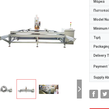
Μάρκα
Πιστοποί
Model N
Minimum 
Τιμή
Packaging
Delivery 
Payment 
Supply Abi