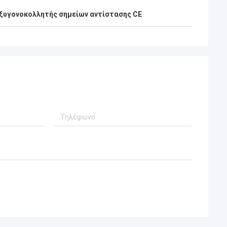
ξυγονοκολλητής σημείων αντίστασης CE
ία
ο
γή,