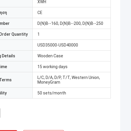
XWH
ηση
CE
umber
D(N)B--160, D(N)B--200, D(N)B--250
Order Quantity
1
USD35000-USD40000
 Details
Wooden Case
Time
15 working days
L/C, D/A, D/P, T/T, Western Union,
Terms
MoneyGram
lity
50 sets/month