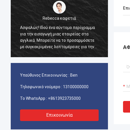
Επι
Rebecca καφετιά
Ασφαλώς! Ιδού ένα σύντομο περίγραμμα
Αυτό το προϊόν σ
για την εισαγωγή μιας εταιρείας στα
Μετά την αγορά, 
αγγλικά. Μπορείτε να το προσαρμόσετε
ποιότητα είναι π
ΑΦ
με συγκεκριμένες λεπτομέρειες για την
επιφάνεια είναι ο
εταιρεία σας.
πτώση χρώματος, 
ανθεκτικό. Αξίζει
Υπεύθυνος Επικοινωνίας :
Ben
Τηλεφωνικό νούμερο :
13100000000
Το WhatsApp :
+8613923735000
Επικοινωνία