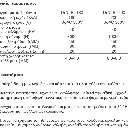
νικές παραμέτρους
γράμματα/Προϊόντα
D(N) Β--160
D(N) B--200
μαστική ισχύς (KVA)
160
200
αγωγή ισχύος (V)
3φAC 380V
3φAC 380V
ιστο ρεύμα
40
40
χυκυκλώματος (KA)
ιστη δύναμη (N)
6000
10000
ος ηλεκτρόδου ((MM)
450
450
ασιακή στροφή ((MM)
80
80
ανάλωση ψύξης ((L/min)
20
20
ιστη χωρητικότητα
4.0+4.0
5.0+5.0
γκόλλησης (MM)
εονεκτήματα
Σταθερή δομή μηχανής άνω και κάτω από τα ηλεκτρόδια εφαρμόζουν τη 
μετασχηματιστής της μηχανής συγκόλλησης υιοθετεί την ειδική μηχανή 
ακτηρισμένη από υψηλή μαγνητική: το εσωτερικό ψύχεται με νερό με δύ
Ελέγχεται από μικρο-υπολογιστή και μπορεί να αποθηκεύσει το πολύ 16
 διάφορα είδη φύλλων συγκόλλησης.
Μπορεί να χρησιμοποιηθεί ευρέως σε καρφίτσες, κορδόνια, εργαλεία κυκλ
κολληθεί με χαμηλό άνθρακα χάλυβα, ανοξείδωτο χάλυβα, επικαλυμμέν