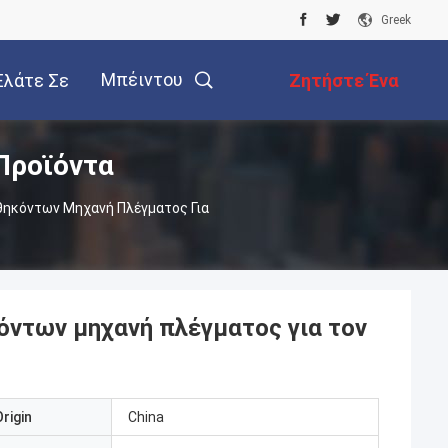
Greek
Μπέιντου
Ελάτε Σε
Ζητήστε Ένα
Προϊόντα
παφή Με
Απόσπασμα
ηκόντων Μηχανή Πλέγματος Για
ντων μηχανή πλέγματος για τον
rigin
China