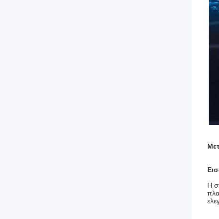
Μετ
Εισ
Η σ
πλα
ελε