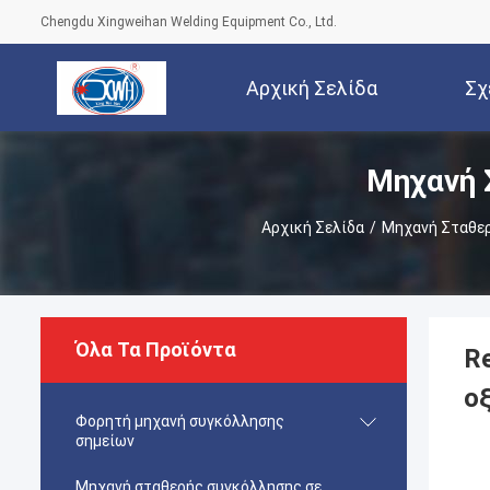
Chengdu Xingweihan Welding Equipment Co., Ltd.
Αρχική Σελίδα
Σχ
Μηχανή 
Αρχική Σελίδα
/
Μηχανή Σταθερ
Όλα Τα Προϊόντα
R
ο
Φορητή μηχανή συγκόλλησης
σημείων
Μηχανή σταθερής συγκόλλησης σε