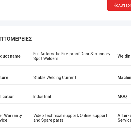
Καλύτερ
ΠΤΟΜΈΡΕΙΕΣ
Full Automatic Fire-proof Door Stationary
duct name
Weldin
Spot Welders
ture
Stable Welding Current
Machin
lication
Industrial
MOQ
er Warranty
Video technical support, Online support
After-
vice
and Spare parts
Servic