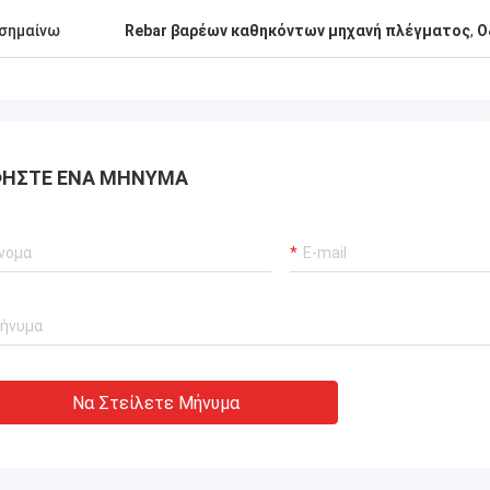
σημαίνω
Rebar βαρέων καθηκόντων μηχανή πλέγματος
,
Ο
Κάποιος
Kris Czurczak από την Πολων
υνιστάται από ένα φίλο.
Αν χρειάζεστε ένα πιο συγκεκριμέν
διαπίστωσα ότι η
παράδειγμα ή περαιτέρω προσαρμο
ραγματικά καλή, η
ενημερώστε με!
ΉΣΤΕ ΈΝΑ ΜΉΝΥΜΑ
μαλή, δεν υπάρχει
και είναι ανθεκτικό και
 να το αγοράσω.
Να Στείλετε Μήνυμα