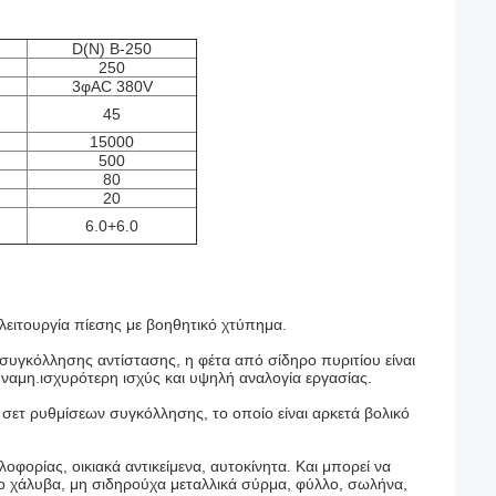
D(N) Β-250
250
3φAC 380V
45
15000
500
80
20
6.0+6.0
λειτουργία πίεσης με βοηθητικό χτύπημα.
συγκόλλησης αντίστασης, η φέτα από σίδηρο πυριτίου είναι
ναμη.ισχυρότερη ισχύς και υψηλή αναλογία εργασίας.
 σετ ρυθμίσεων συγκόλλησης, το οποίο είναι αρκετά βολικό
οφορίας, οικιακά αντικείμενα, αυτοκίνητα. Και μπορεί να
ο χάλυβα, μη σιδηρούχα μεταλλικά σύρμα, φύλλο, σωλήνα,