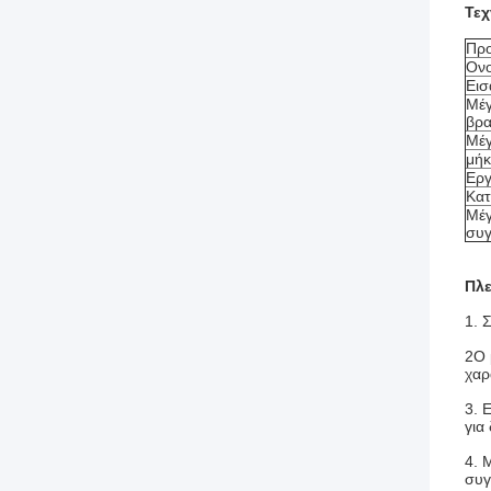
Τεχ
Προ
Ονο
Εισ
Μέγ
βρα
Μέγ
μήκ
Εργ
Κατ
Μέγ
συ
Πλ
1. 
2Ο 
χαρ
3. 
για
4. 
συγ