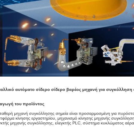
αλλικό αυτόματο σίδερο σίδερο βαρέος μηχανή για συγκόλληση
αγωγή του προϊόντος
ταθερή μηχανή συγκόλλησης σημεία είναι προσαρμοσμένη για πυρόστα
τφόρμα κίνησης εργαστηρίου, μηχανισμό κίνησης μηχανής συγκόλληση
γκτής μηχανής συγκόλλησης, ελεγκτής PLC, σύστημα κυκλώματος αέρα