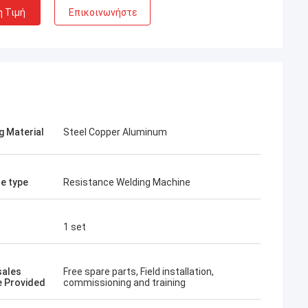
η Τιμή
Επικοινωνήστε
g Material
Steel Copper Aluminum
e type
Resistance Welding Machine
1 set
sales
Free spare parts, Field installation,
e Provided
commissioning and training