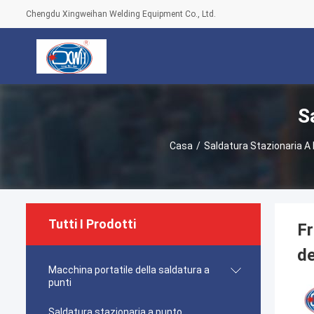
Chengdu Xingweihan Welding Equipment Co., Ltd.
S
Casa
/
Saldatura Stazionaria A
Tutti I Prodotti
Fr
de
Macchina portatile della saldatura a
punti
Saldatura stazionaria a punto