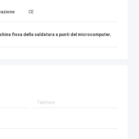
lla Polonia
esempio più
icazione
CE
ersonalizzazioni,
hina fissa della saldatura a punti del microcomputer
,