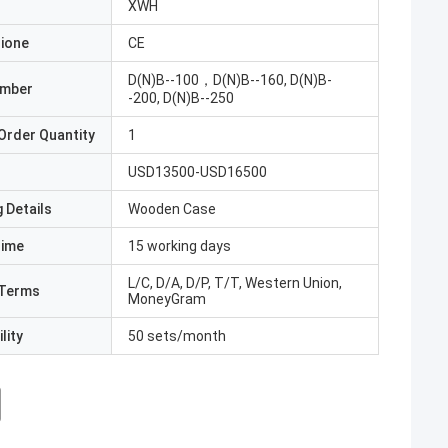
XWH
zione
CE
D(N)B--100，D(N)B--160, D(N)B-
umber
-200, D(N)B--250
Order Quantity
1
USD13500-USD16500
 Details
Wooden Case
Time
15 working days
L/C, D/A, D/P, T/T, Western Union,
Terms
MoneyGram
lity
50 sets/month