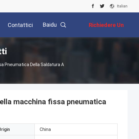
Italian
Baidu
Contattici
Richiedere Un
ti
Preventivo
sa Pneumatica Della Saldatura A
della macchina fissa pneumatica
rigin
China