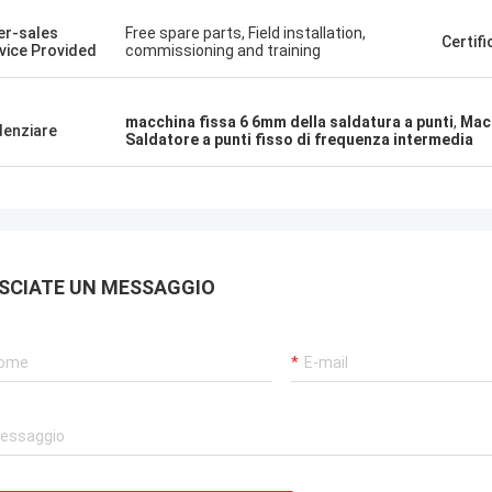
Kris Czurczak da
 prodotto è stato raccomandato
er-sales
Free spare parts, Field installation,
Se avete bisogno di un 
Certif
amico. Dopo averlo acquistato, ho
vice Provided
commissioning and training
specifico o di ulteriori p
to che la qualità è davvero buona,
fatemi sapere!
rficie è liscia, non c'è caduta di
, ed è resistente e durevole. Vale la
macchina fissa 6 6mm della saldatura a punti
,
Macc
denziare
Saldatore a punti fisso di frequenza intermedia
cquistarlo.
SCIATE UN MESSAGGIO