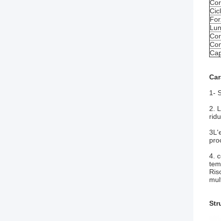
Cor
Cic
For
Lun
Cor
Con
Cap
Car
1- 
2. 
rid
3L'
pro
4. 
tem
Ris
mult
Str