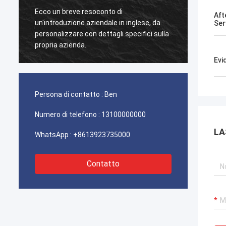
Ecco un breve resoconto di
Questo
Aft
un'introduzione aziendale in inglese, da
da un 
Ser
personalizzare con dettagli specifici sulla
scoper
propria azienda.
la supe
vernice
Evi
pena a
Persona di contatto :
Ben
Numero di telefono :
13100000000
LA
WhatsApp :
+8613923735000
Contatto