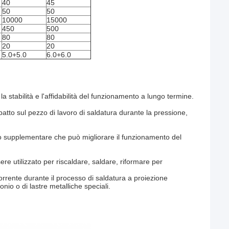
40
45
50
50
10000
15000
450
500
80
80
20
20
5.0+5.0
6.0+6.0
 stabilità e l'affidabilità del funzionamento a lungo termine.
mpatto sul pezzo di lavoro di saldatura durante la pressione,
tto supplementare che può migliorare il funzionamento del
ere utilizzato per riscaldare, saldare, riformare per
corrente durante il processo di saldatura a proiezione
onio o di lastre metalliche speciali.