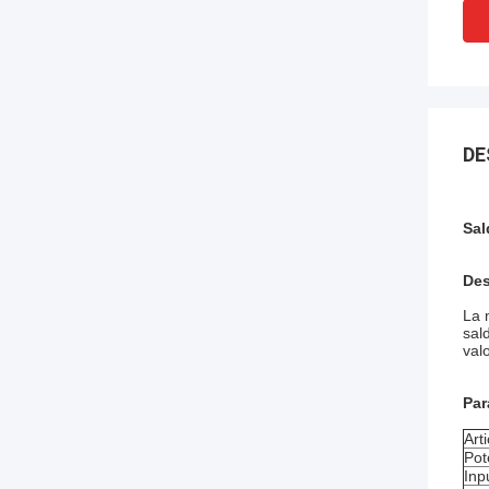
DE
Sal
Des
La 
sal
val
Par
Arti
Pot
Inp