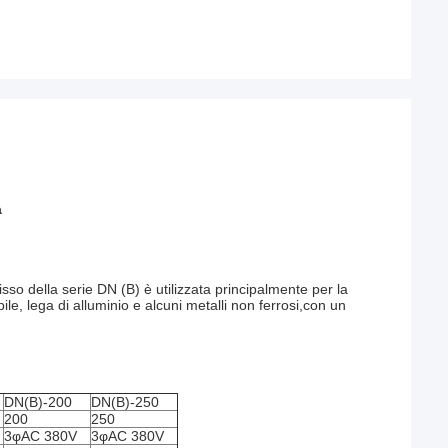
a
so della serie DN (B) è utilizzata principalmente per la
ile, lega di alluminio e alcuni metalli non ferrosi,con un
DN(B)-200
DN(B)-250
200
250
3φAC 380V
3φAC 380V