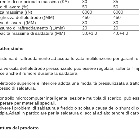
rente di cortocircuito massima (KA)
30
35
lo di lavoro (%)
50
50
za massima ((N)
6000
6000
ghezza dell'elettrodo ((MM)
450
450
so di lavoro ((MM)
80
80
sumo di raffreddamento ((L/min)
20
20
acità massima di saldatura (MM)
3.0+3.0
4.0+4.0
atteristiche
Sistema di raffreddamento ad acqua forzata multifunzione per garantire la
La velocità dell'elettrodo pressurizzato può essere regolata, rallenta l'i
uce anche il rumore durante la saldatura.
elettrodo superiore e inferiore adotta una modalità pressurizzata a tra
cesso di saldatura.
controllo microcomputer intelligente, sezione multipla di scarico. può ess
perare per materiali speciali.
olvere i problemi di saldatura a freddo o sciolta a causa dello shunt di 
ipla.Adatti in particolare per la saldatura di acciai ad alto tenore di carb
uttura del prodotto