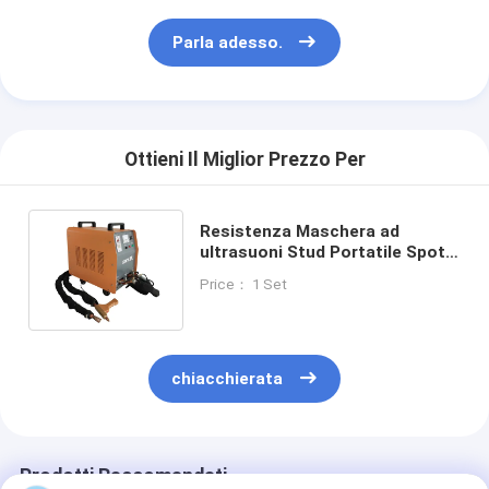
Parla adesso.
Ottieni Il Miglior Prezzo Per
Resistenza Maschera ad
ultrasuoni Stud Portatile Spot
Saldatura Macchina Mini
Price： 1 Set
Certificato
chiacchierata
Prodotti Raccomandati