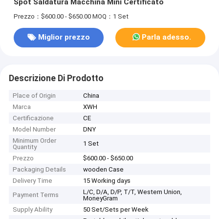
Spot Saldatura Macchina Mini Certificato
Prezzo：$600.00 - $650.00
MOQ：1 Set
Miglior prezzo
Parla adesso.
Descrizione Di Prodotto
Place of Origin
China
Marca
XWH
Certificazione
CE
Model Number
DNY
Minimum Order
1 Set
Quantity
Prezzo
$600.00 - $650.00
Packaging Details
wooden Case
Delivery Time
15 Working days
L/C, D/A, D/P, T/T, Western Union,
Payment Terms
MoneyGram
Supply Ability
50 Set/Sets per Week