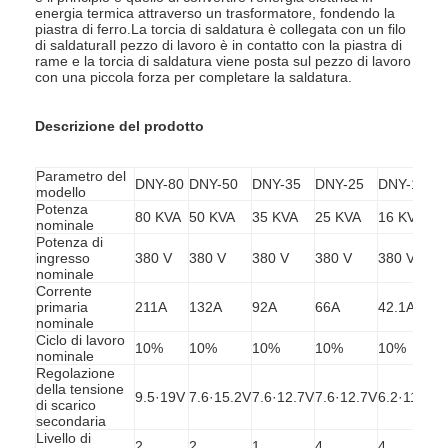
energia termica attraverso un trasformatore, fondendo la
piastra di ferro.La torcia di saldatura è collegata con un filo
di saldaturaIl pezzo di lavoro è in contatto con la piastra di
rame e la torcia di saldatura viene posta sul pezzo di lavoro
con una piccola forza per completare la saldatura.
Descrizione del prodotto
Parametro del
DNY-80
DNY-50
DNY-35
DNY-25
DNY-16
modello
Potenza
80 KVA
50 KVA
35 KVA
25 KVA
16 KVA
nominale
Potenza di
ingresso
380 V
380 V
380 V
380 V
380 V
nominale
Corrente
primaria
211A
132A
92A
66A
42.1A
nominale
Ciclo di lavoro
10%
10%
10%
10%
10%
nominale
Regolazione
della tensione
9.5·19V
7.6·15.2V
7.6·12.7V
7.6·12.7V
6.2·11V
di scarico
secondaria
Livello di
2
2
1
4
4