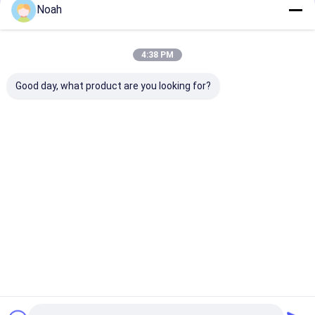
Noah
4:38 PM
Good day, what product are you looking for?
Macchine di
Macchina di
Saldatore in a
saldatura portatili a
saldatura a punto
legato portatil
piccole dimensioni in
portatile a
saldatura a pu
alluminio con
resistenza agli
resistenza del corpo
impulsi avanzata
Miglior prezzo
Miglior prezzo
Miglior pr
automatico
Casa
Circa noi
Contattaci
Desktop Site
Mappa del sito
Politica sulla privacy
Qualità
Macchina portatile della saldatura a punti
Fabbrica
cinese.Copyright © 2026 Chengdu Xingweihan Welding Equipment
Co., Ltd.. All Rights Reserved.