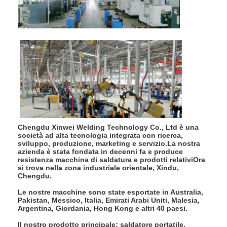
Macchina dell'alimentatore del dado
Elettrodi di rame della saldatura a punti
Bilanciatore di molla industriale
Estrattore di ammaccature per auto
Macchina della saldatura a punti di scarico del condensatore
Chengdu Xinwei Welding Technology Co., Ltd è una
società ad alta tecnologia integrata con ricerca,
sviluppo, produzione, marketing e servizio.La nostra
azienda è stata fondata in decenni fa e produce
resistenza macchina di saldatura e prodotti relativiOra
si trova nella zona industriale orientale, Xindu,
Chengdu.
Le nostre macchine sono state esportate in Australia,
Pakistan, Messico, Italia, Emirati Arabi Uniti, Malesia,
Argentina, Giordania, Hong Kong e altri 40 paesi.
Il nostro prodotto principale: saldatore portatile,