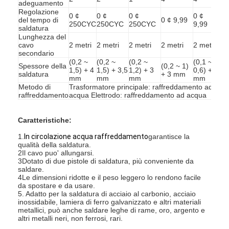
adeguamento
Regolazione
0 ¢
0 ¢
0 ¢
0 ¢
del tempo di
0 ¢ 9,99
250CYC
250CYC
250CYC
9,99
saldatura
Lunghezza del
cavo
2 metri
2 metri
2 metri
2 metri
2 metri
secondario
(0,2 ~
(0,2 ~
(0,2 ~
(0,1 ~
Spessore della
(0,2 ~ 1)
1,5) + 4
1,5) + 3,5
1,2) + 3
0,6) + 2
saldatura
+ 3 mm
mm
mm
mm
mm
Metodo di
Trasformatore principale: raffreddamento ad
raffreddamento
acqua Elettrodo: raffreddamento ad acqua
Caratteristiche:
1.
In circolazione
acqua
raffreddamento
garantisce la
qualità della saldatura.
2Il cavo puo' allungarsi.
3Dotato di due pistole di saldatura, più conveniente da
saldare.
Casa
4Le dimensioni ridotte e il peso leggero lo rendono facile
da spostare e da usare.
Prodotti
5. Adatto per la saldatura di acciaio al carbonio, acciaio
inossidabile, lamiera di ferro galvanizzato e altri materiali
metallici, può anche saldare leghe di rame, oro, argento e
Chi siamo
altri metalli neri, non ferrosi, rari.