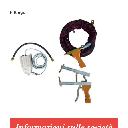
Fatory Tour
Fittings
Controllo di qualità
Contattaci
notizie
Tutti i casi
Parla adesso.
baidu
Macchina portatile della saldatura a punti
Saldatura stazionaria a punto
Informazioni sulle società