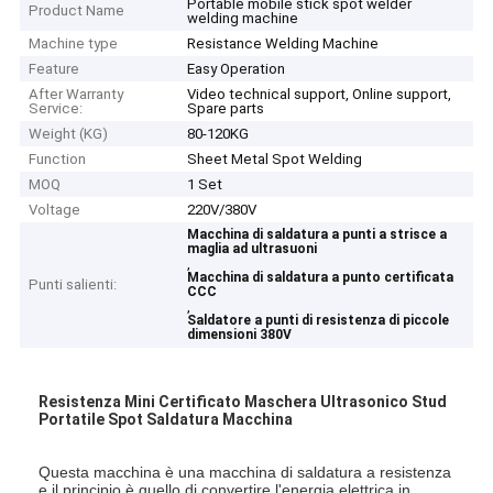
Portable mobile stick spot welder
Product Name
welding machine
Machine type
Resistance Welding Machine
Feature
Easy Operation
After Warranty
Video technical support, Online support,
Service:
Spare parts
Weight (KG)
80-120KG
Function
Sheet Metal Spot Welding
MOQ
1 Set
Voltage
220V/380V
Macchina di saldatura a punti a strisce a
maglia ad ultrasuoni
,
Macchina di saldatura a punto certificata
Punti salienti:
CCC
,
Saldatore a punti di resistenza di piccole
dimensioni 380V
Resistenza Mini Certificato Maschera Ultrasonico Stud
Portatile Spot Saldatura Macchina
Questa macchina è una macchina di saldatura a resistenza
e il principio è quello di convertire l'energia elettrica in