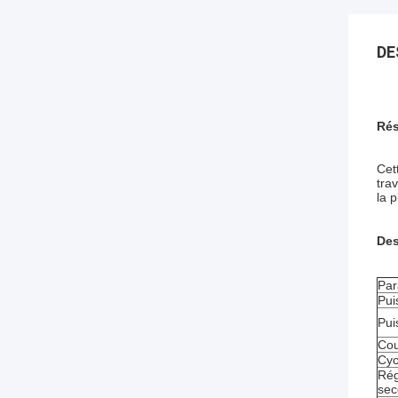
DE
Rés
Cet
tra
la 
Des
Par
Pui
Pui
Cou
Cyc
Rég
sec