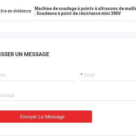
À M
Machine de soudage à points à ultrasons de mailla
tre en évidence
Kris Czurczak d
,
Soudeuse à point de résistance mini 380V
duit est recommandé par un ami.
N'hésitez pas à élargir 
'achat, j'ai constaté que la qualité
avec des informations pl
iment bonne, la surface est lisse, il
votre entreprise.
as de goutte de peinture, et il est
et durable. Il vaut la peine d'acheter.
ISSER UN MESSAGE
Envoyer Le Message