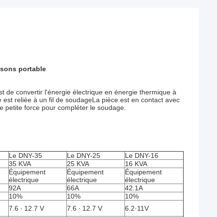
asons portable
 de convertir l'énergie électrique en énergie thermique à
 est reliée à un fil de soudageLa pièce est en contact avec
e petite force pour compléter le soudage.
Le DNY-35
Le DNY-25
Le DNY-16
35 KVA
25 KVA
16 KVA
Équipement
Équipement
Équipement
électrique
électrique
électrique
92A
66A
42.1A
10%
10%
10%
7.6 ∙ 12.7 V
7.6 ∙ 12.7 V
6.2·11V