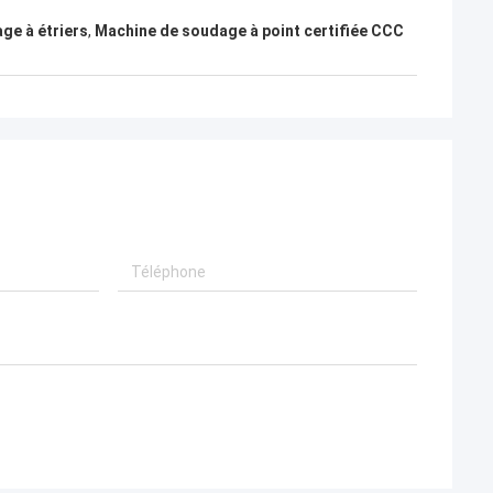
ge à étriers
,
Machine de soudage à point certifiée CCC
e Pologne
chaque section
us détaillées sur