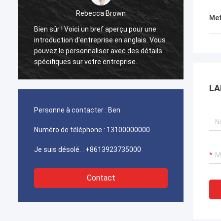
Rebecca Brown
Met
Bien sûr ! Voici un bref aperçu pour une
Ce pro
introduction d'entreprise en anglais. Vous
Après l
pouvez le personnaliser avec des détails
est vra
spécifiques sur votre entreprise.
n'y a p
solide 
LA
Personne à contacter :
Ben
Numéro de téléphone :
13100000000
Je suis désolé. :
+8613923735000
Contact