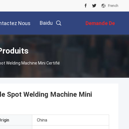
French
Baidu
ntactez Nous
Demande De
Soumission
Produits
ot Welding Machine Mini Certifié
ble Spot Welding Machine Mini
rigin
China