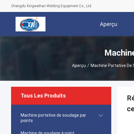
Chengdu Xingweihan Welding Equipment Co., Ltd.
Aperçu
Machine
Aperçu
/
Machine Portative De 
Tous Les Produits
Ré
ce
Machine portative de soudage par
points
Machine de soudage à point