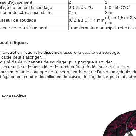
eau d'ajustement
2
2
lage du temps de soudage
0 ¢ 250 CYC
0 ¢ 250 CYC
gueur du câble secondaire
2 m
2 m
(0,2 à 1,5) + 3,5
isseur de soudage
(0,2 à 1,5) + 4 mm
mm
hode de refroidissement
Transformateur principal: refroidi
actéristiques:
n circulation
l'eau
refroidissement
assure la qualité du soudage.
 câble peut s'allonger.
équipé de deux canons de soudage, plus pratique à souder.
petite taille et le poids léger le rendent facile à déplacer et à utiliser.
Convient pour le soudage de l'acier au carbone, de l'acier inoxydable, de
t également souder des alliages de cuivre, de l'or, de l'argent et d'autr
 accessoires