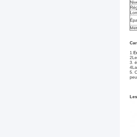
Niv
Rég
Lon
Épa
Mét
Car
1.
E
2Le
3. 
4La 
5. 
peu
Les