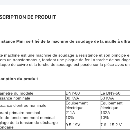
SCRIPTION DE PRODUIT
istance Mini certifié de la machine de soudage de la maille à ultr
te machine est une machine de soudage à résistance et son principe est
vers un transformateur, fondant une plaque de fer.La torche de soudage
plaque de cuivre et la torche de soudage est posée sur la pièce avec un
cription du produit
amètre du modèle
DNY-80
Le DNY-50
ssance nominale
80 KVA
50 KVA
Équipement
Équipement
ssance d'entrée nominale
électrique
électrique
rant primaire nominal
211A
132A
le de fonctionnement nominal
10%
10%
lage de la tension de décharge
9.5·19V
7.6 ∙ 15.2 V
ondaire