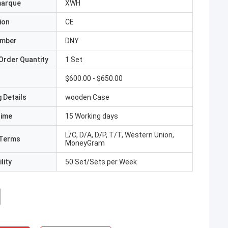
marque
XWH
ion
CE
umber
DNY
Order Quantity
1 Set
$600.00 - $650.00
 Details
wooden Case
Time
15 Working days
L/C, D/A, D/P, T/T, Western Union,
Terms
MoneyGram
lity
50 Set/Sets per Week