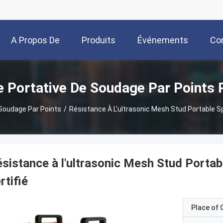
A Propos De
Produits
Événements
Co
Nous
 Portative De Soudage Par Points 
Soudage Par Points
/
Résistance À L'ultrasonic Mesh Stud Portable Sp
sistance à l'ultrasonic Mesh Stud Porta
rtifié
Place of O