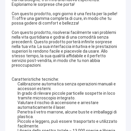
Esploriamo le sorprese che porta!
Con questo prodotto, ogni giorno è una festa per la pelle!
Ti offre una gamma completa di cure, in modo che tu
possa godere di comfort e bellezza!
Con questo prodotto, risolverai facilmente vari problemi
nella vita quotidiana e godrai di una comodità senza
precedenti. Questo prodotto porterà infinite sorprese
nella tua vita. La sua interfaccia intuitiva e le prestazioni
superiori lo rendono facile e piacevole da usare. Allo
stesso tempo, la sua qualità affidabile e il perfetto
servizio post-vendita, in modo che tu non abbia
preoccupazioni.
Caratteristiche tecniche:
Calibrazione automatica senza operazioni manuali e
accessori esterni.
In grado di rilevare piccole particelle sospette in loco
tramite microscopio integrato.
Valutare il rischio di accensione e arrestare
automaticamente il laser.
Penetra il vetro marrone, alcune buste e imballaggi di
plastica.
Piccolo e leggero, può essere trasportato e utilizzato
facilmente.
Libreria dello spettro totale＞13.000 specie e libreria