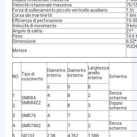
Velocità rotazionale massima
75/1
Forza di sollevamento piccolo verricello ausiliario
1.5t
Corsa dei martinetti
1.6m
Efficienza di perforazione
10-3
Velocità di movimento
3 km
Angolo di salita
21º
Peso
10.6 
Dimensione
6.52
YUCH
Motore
Larghezza
Diametro
Diametro
anello
Tipo di
interno
esterno
NO.
Schermo
interno
cuscinetto
d
D
B
Senza
1
4
8
2
SMR84
schermo
SMR84ZZ
Doppio
2
4
8
3
schermo
3
SMR74
4
7
2
-
Senza
4
SMR74X2
4
7
2
schermo
5
SR133
2.38
4.762
1.588
-