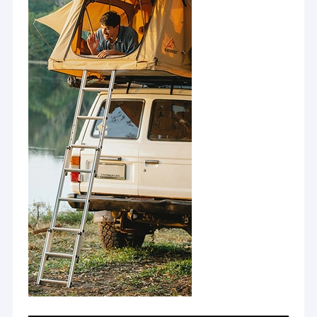
Macchina dell'alimentatore del dado
servizio post-
vendita
perfetto, in
Elettrodi di rame della saldatura a punti
modo da non
avere
Bilanciatore di molla industriale
preoccupazioni.
Estrattore di ammaccature per auto
Macchina della saldatura a punti di scarico del condensatore