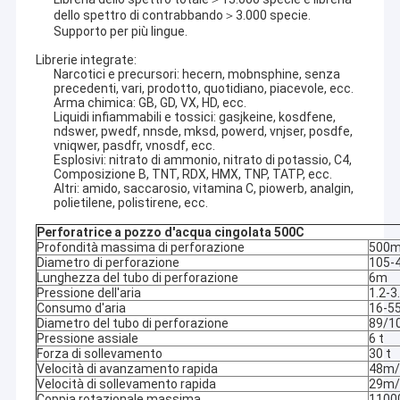
dello spettro di contrabbando＞3.000 specie.
Supporto per più lingue.
Librerie integrate:
Narcotici e precursori: hecern, mobnsphine, senza
precedenti, vari, prodotto, quotidiano, piacevole, ecc.
Arma chimica: GB, GD, VX, HD, ecc.
Liquidi infiammabili e tossici: gasjkeine, kosdfene,
ndswer, pwedf, nnsde, mksd, powerd, vnjser, posdfe,
vniqwer, pasdfr, vnosdf, ecc.
Esplosivi: nitrato di ammonio, nitrato di potassio, C4,
Composizione B, TNT, RDX, HMX, TNP, TATP, ecc.
Altri: amido, saccarosio, vitamina C, piowerb, analgin,
polietilene, polistirene, ecc.
Perforatrice a pozzo d'acqua cingolata 500C
Profondità massima di perforazione
500
Diametro di perforazione
105-
Lunghezza del tubo di perforazione
6m
Pressione dell'aria
1.2-
Consumo d'aria
16-5
Diametro del tubo di perforazione
89/
Pressione assiale
6 t
Forza di sollevamento
30 t
Velocità di avanzamento rapida
48m/
Velocità di sollevamento rapida
29m/
Coppia rotazionale massima
1100