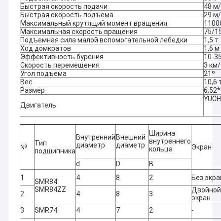
Быстрая скорость подачи
48 м
Быстрая скорость подъема
29 м
Максимальный крутящий момент вращения
1100
Максимальная скорость вращения
75/1
Подъемная сила малой вспомогательной лебедки
1,5 т
Ход домкратов
1,6 м
Эффективность бурения
10-3
Скорость перемещения
3 км/
Угол подъема
21º
Вес
10,6 
Размер
6,52*
YUCH
Двигатель
Ширина
Внутренний
Внешний
внутреннего
Тип
диаметр
диаметр
№
Экран
кольца
подшипника
d
D
B
1
4
8
2
Без экра
SMR84
SMR84ZZ
Двойной
2
4
8
3
экран
3
SMR74
4
7
2
-