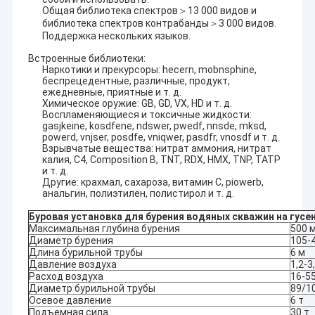
Общая библиотека спектров＞13 000 видов и
библиотека спектров контрабанды＞3 000 видов.
Поддержка нескольких языков.
Встроенные библиотеки:
Наркотики и прекурсоры: hecern, mobnsphine,
беспрецедентные, различные, продукт,
ежедневные, приятные и т. д.
Химическое оружие: GB, GD, VX, HD и т. д.
Воспламеняющиеся и токсичные жидкости:
gasjkeine, kosdfene, ndswer, pwedf, nnsde, mksd,
powerd, vnjser, posdfe, vniqwer, pasdfr, vnosdf и т. д.
Взрывчатые вещества: нитрат аммония, нитрат
калия, C4, Composition B, TNT, RDX, HMX, TNP, TATP
и т. д.
Другие: крахмал, сахароза, витамин С, piowerb,
анальгин, полиэтилен, полистирол и т. д.
Буровая установка для бурения водяных скважин на гусе
Максимальная глубина бурения
500 
Диаметр бурения
105-
Длина бурильной трубы
6 м
Давление воздуха
1,2-3
Расход воздуха
16-5
Диаметр бурильной трубы
89/1
Осевое давление
6 т
Подъемная сила
30 т