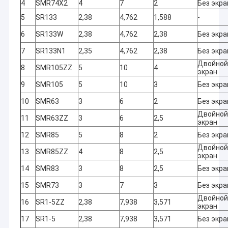
4
SMR74X2
4
7
2
Без экра
5
SR133
2,38
4,762
1,588
-
6
SR133W
2,38
4,762
2,38
Без экра
7
SR133N1
2,35
4,762
2,38
Без экра
Двойной
8
SMR105ZZ
5
10
4
экран
9
SMR105
5
10
3
Без экра
10
SMR63
3
6
2
Без экра
Двойной
11
SMR63ZZ
3
6
2,5
экран
12
SMR85
5
8
2
Без экра
Двойной
13
SMR85ZZ
4
8
2,5
экран
14
SMR83
3
8
2,5
Без экра
Главная страница
15
SMR73
3
7
3
Без экра
Нам нужны
Автоматиче
Продукция
Двойной
небольшие
калибровка 
16
SR1-5ZZ
2,38
7,938
3,571
экран
изменения в нашей
ручного
О Компании
жизни, чтобы
управления 
17
SR1-5
2,38
7,938
3,571
Без экра
сделать ее ярче.
внешних