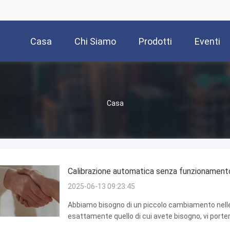
Casa
Chi Siamo
Prodotti
Eventi
Casa
Calibrazione automatica senza funzionament
2025-06-13 09:23:45
Abbiamo bisogno di un piccolo cambiamento nelle n
esattamente quello di cui avete bisogno, vi porte
Con questo prodotto, ogni giorno è una festa per l