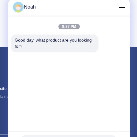
Noah
8:37 PM
Good day, what product are you looking 
for?
Prodotti
Macchina portatile della saldatura a punti
Saldatura stazionaria a punto
sito
multi macchina capa della saldatura a punti
lla riservatezza
Tutte le categorie