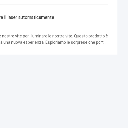
ere il laser automaticamente
ostre vite per illuminare le nostre vite. Questo prodotto è
rà una nuova esperienza. Esploriamo le sorprese che porta!
a pelle! Vi offre una gamma ...