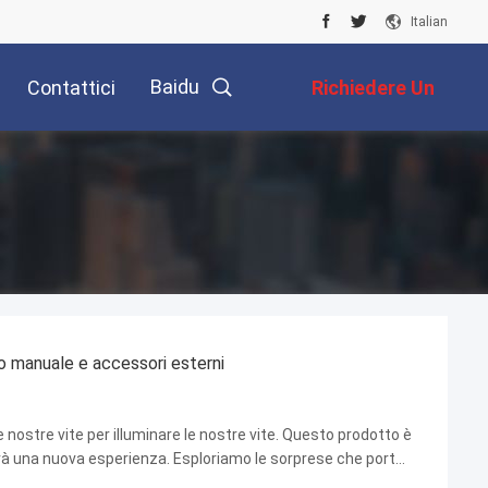
Italian
Baidu
Contattici
Richiedere Un
Preventivo
o manuale e accessori esterni
ostre vite per illuminare le nostre vite. Questo prodotto è
rà una nuova esperienza. Esploriamo le sorprese che porta!
a pelle! Vi offre una gamma ...