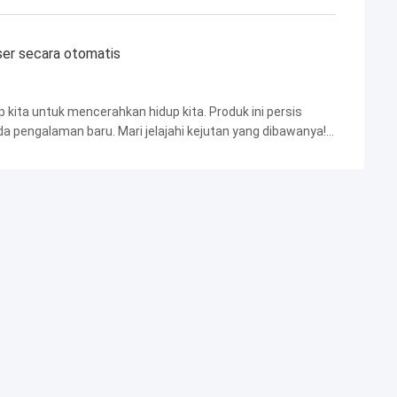
ser secara otomatis
kita untuk mencerahkan hidup kita. Produk ini persis
a pengalaman baru. Mari jelajahi kejutan yang dibawanya!
kulit! Ia memberi Anda perawatan lengkap, ...