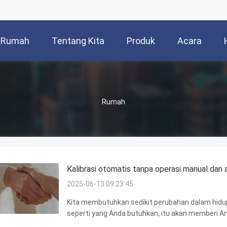
Rumah
Tentang Kita
Produk
Acara
Rumah
Kalibrasi otomatis tanpa operasi manual dan 
2025-06-13 09:23:45
Kita membutuhkan sedikit perubahan dalam hidup 
seperti yang Anda butuhkan, itu akan memberi An
Dengan produk ini, setiap hari adalah pesta untuk 