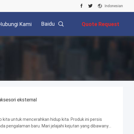
Indonesian
Baidu
Hubungi Kami
Quote Request
Suatu
aksesori eksternal
kita untuk mencerahkan hidup kita. Produk ini persis
da pengalaman baru. Mari jelajahi kejutan yang dibawanya!
kulit! Ini memberi Anda perawatan lengkap, ...