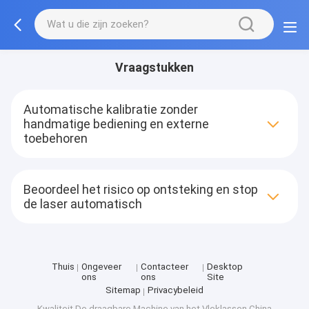
Vraagstukken
Automatische kalibratie zonder
handmatige bediening en externe
toebehoren
Beoordeel het risico op ontsteking en stop
de laser automatisch
Thuis
Ongeveer
Contacteer
Desktop
ons
ons
Site
Sitemap
Privacybeleid
Kwaliteit
De draagbare Machine van het Vleklassen
China