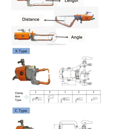
ทัวร์โรงงาน
มีแขนยาว
MM
1.2+12
1.2+12
2+2
1.8+18
2.0+20
2.
สูงสุด
ควบคุมคุณภาพ
ขนาด
MM
14+14
14+14
16+16
16+16
20+20
2
สูงสุดของ
สายข้าม
ติดต่อเรา
การลด
MPa
0.05
0.05
0.05
0.05
0.05
0.
ความดัน
ข่าว
น้ําเย็น
การไหล
L /
12
12
12
12
12
1
ทุกกรณี
ของน้ําเย็น
นาที
พูดคุยกันตอนนี้
baidu
เครื่องเชื่อมสปอตพกพา
เครื่องเชื่อมจุดที่ตั้ง