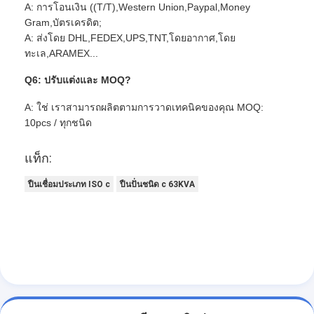
A: การโอนเงิน ((T/T),Western Union,Paypal,Money
Gram,บัตรเครดิต;
A: ส่งโดย DHL,FEDEX,UPS,TNT,โดยอากาศ,โดย
ทะเล,ARAMEX...
Q6: ปรับแต่งและ MOQ?
A: ใช่ เราสามารถผลิตตามการวาดเทคนิคของคุณ MOQ:
10pcs / ทุกชนิด
แท็ก:
ปืนเชื่อมประเภท ISO c
ปืนปั่นชนิด c 63KVA