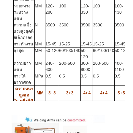
ระยะทาง
MM
120-
100
120-
100
160-
1
ระหว่าง
280
330
430
แขน
ความแข็ง
N
3500
3500
3500
3500
3500
3
แรงสูงสุดที่
อิเล็กทรอด
การทํางาน
MM
15-45
15-25
15-45
15-25
15-45
15
สูงสุด
MM
50-120
60/100/140
50-
60/100/140
50-120
60
120
ความยาว
MM
240-
200-500
300-
200-500
400-
20
แขน
600
8000
1100
การให้
MPa
0.5
0.5
0.5
0.5
0.5
0.
อากาศกด
ความหนา
MM
3+3
3+3
4+4
4+4
5+5
สูงสุด
บ้าน
ใบเหล็กที่มี
ข้อมือความ
ผลิตภัณฑ์
ยาว Min
มีแขน
MM
2+2
2+2
3+3
3+3
3+3
3
เกี่ยวกับเรา
ขนาด 500
มม.