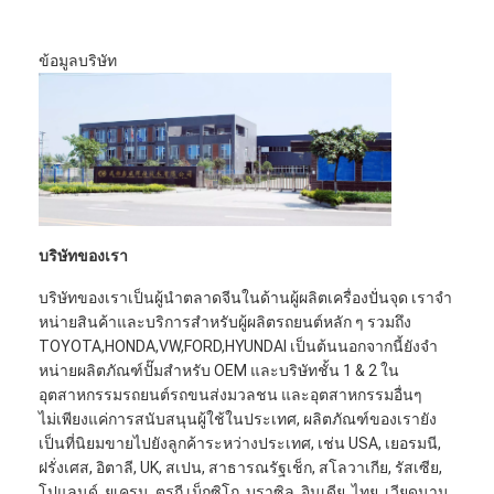
ข้อมูลบริษัท
บริษัทของเรา
บริษัทของเราเป็นผู้นําตลาดจีนในด้านผู้ผลิตเครื่องปั่นจุด เราจํา
หน่ายสินค้าและบริการสําหรับผู้ผลิตรถยนต์หลัก ๆ รวมถึง
TOYOTA,HONDA,VW,FORD,HYUNDAI เป็นต้นนอกจากนี้ยังจํา
หน่ายผลิตภัณฑ์ปั๊มสําหรับ OEM และบริษัทชั้น 1 & 2 ใน
อุตสาหกรรมรถยนต์รถขนส่งมวลชน และอุตสาหกรรมอื่นๆ
ไม่เพียงแค่การสนับสนุนผู้ใช้ในประเทศ, ผลิตภัณฑ์ของเรายัง
เป็นที่นิยมขายไปยังลูกค้าระหว่างประเทศ, เช่น USA, เยอรมนี,
ฝรั่งเศส, อิตาลี, UK, สเปน, สาธารณรัฐเช็ก, สโลวาเกีย, รัสเซีย,
โปแลนด์, ยูเครน, ตุรกี,เม็กซิโก, บราซิล, อินเดีย, ไทย, เวียดนาม,