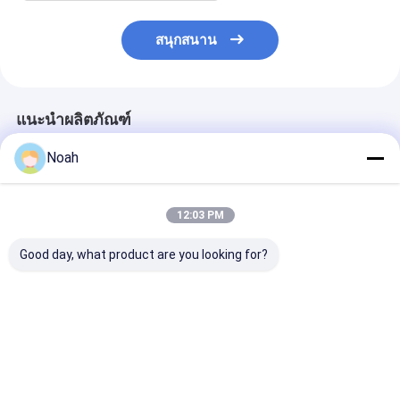
สนุกสนาน
แนะนำผลิตภัณฑ์
Noah
12:03 PM
Good day, what product are you looking for?
เครื่องเชื่อมจุดพกพามือ
อัตราการต่อต้านแรง
สแตนเลสสแตน
เล็ก อลูมิเนียม ร่าง
กระแทกที่พกพาเครื่อง
พกพา สแตนสเว
อัตโนมัติความต้านทาน
ปั่นจุดอุตสาหกรรม
ความต้านทาน 
Welder
ราคาดีที่สุด
ราคาดีที่สุด
ราคาดีที่ส