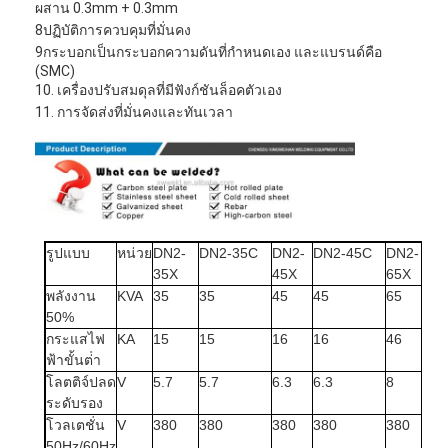
ผสาน 0.3mm + 0.3mm
8ปฏิบัติการควบคุมที่มั่นคง
9กระบอกเป็นกระบอกความดันที่กําหนดเอง และแบรนด์คือ
(SMC)
10. เครื่องปรับสมดุลที่มีฟังก์ชันล็อคตัวเอง
11. การจัดส่งที่มั่นคงและทันเวลา
รูปแบบ
หน่วย
DN2-
DN2-35C
DN2-
DN2-45C
DN2-
D
35X
45X
65X
พลังงาน
KVA
35
35
45
45
65
6
50%
กระแสไฟ
KA
15
15
16
16
46
4
ฟ้าขั้นต่ํา
โลตติจ์ปลด
V
5.7
5.7
6.3
6.3
8
8
ระดับรอง
โวลเตชั่น
V
380
380
380
380
380
3
50Hz/60Hz