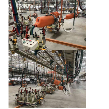
เครื่องป้อนน๊อต
จุดเชื่อมทองแดงอิเล็กโทรด
เครื่องปรับระดับสปริงอุตสาหกรรม
เครื่องดึงรอยบุบรถยนต์
เครื่องเชื่อมจุดการปล่อย capacitor