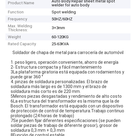
Auto Body Repair sheet metal spot
Product Name
welder for auto body
Function
Spot welding
Frequency
50HZ/60HZ
Max. Welding
3+3mm
Thickness:
Weight
60-120KG
Rated Capacity
25-63KVA
Soldador de chapa de metal para carrocería de automóvil
1. peso ligero, operación conveniente, ahorro de energía
2- Estructura compacta y fácil mantenimiento
3La plataforma giratoria está equipada con rodamientos y
puede girar 360 °
4. pinzas de soldadura personalizadas. El brazo de
soldadura más largo es de 1300 mm y el brazo de
soldadura más corto es de 220 mm.
5Menos piezas desgastadas y rendimiento de alto costo
6La estructura del transformador es la misma que la de
Bosch. El transformador está equipado con un dispositivo
de protección de control de temperatura.Trabajo continuo
prolongado (24 horas de trabajo)
7Se pueden fijar diferentes especificaciones (se pueden
soldar piezas de trabajo de diferente grosor), grosor de
soldadura 0,3 mm + 0,3 mm
8Función de control estable