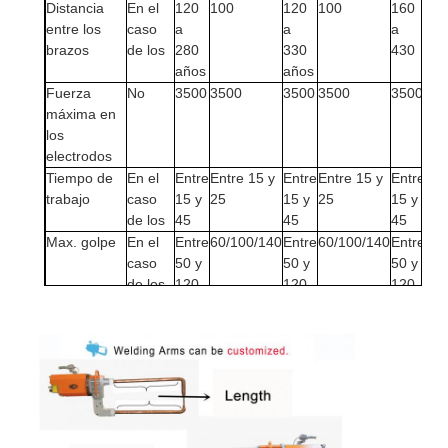
Distancia
En el
120
100
120
100
160
10
entre los
caso
a
a
a
brazos
de los
280
330
430
años
años
Fuerza
No
3500
3500
3500
3500
3500
35
máxima en
los
electrodos
Tiempo de
En el
Entre
Entre 15 y
Entre
Entre 15 y
Entre
Ent
trabajo
caso
15 y
25
15 y
25
15 y
25
de los
45
45
45
Max. golpe
En el
Entre
60/100/140
Entre
60/100/140
Entre
60/
caso
50 y
50 y
50 y
de los
120
120
120
Duración del
En el
240
Entre 200
Entre
Entre 200
400
Ent
brazo
caso
a
y 500
300
y 500
a
y 5
Inicio
de los
600
y
1100
8000
años
Productos
Suministro
MPa
0.5
0.5
0.5
0.5
0.5
0.5
de aire
Sobre nosotros
comprimido