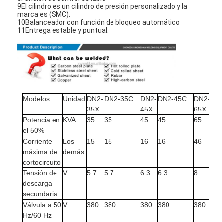
9El cilindro es un cilindro de presión personalizado y la
marca es (SMC).
10Balanceador con función de bloqueo automático
11Entrega estable y puntual.
Modelos
Unidad
DN2-
DN2-35C
DN2-
DN2-45C
DN2-
DN
35X
45X
65X
Potencia en
KVA
35
35
45
45
65
65
el 50%
Corriente
Los
15
15
16
16
46
46
máxima de
demás:
cortocircuito
Tensión de
V.
5.7
5.7
6.3
6.3
8
8
descarga
secundaria
Válvula a 50
V.
380
380
380
380
380
38
Hz/60 Hz