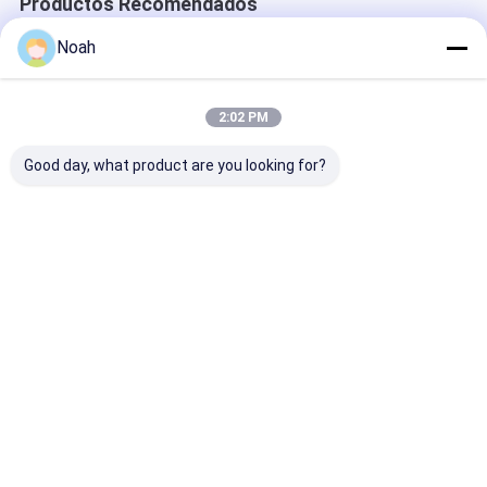
Productos Recomendados
Noah
2:02 PM
Good day, what product are you looking for?
Máquina de
Máquina de
Saldadora de 
soldadura por
soldadura por
de aleación por
puntos portátil de
puntos portátil de
de soldadura p
aluminio de mano
resistencia al pulso
puntos de
pequeña resistencia
avanzada industrial
resistencia de 
Mejor precio
Mejor precio
Mejor pre
del cuerpo
máquina
automático 240v
Inicio
Mapa del
Contactar
Desktop
Sitio
Ahora
Site
Mapa del Sitio
Política de privacidad
Calidad
Máquina portátil de la soldadura por puntos
Fábrica De
China.Copyright © 2026 Chengdu Xingweihan Welding Equipment
Co., Ltd.. All Rights Reserved.