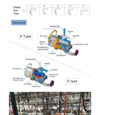
Flujo de
L/min
12
12
12
12
12
12
máquina de soldadura por puntos de múltiples cabezales
agua de
refrigeración
Máquina de la soldadura por puntos de la tabla
máquina manual de la soldadura por puntos
Sola máquina lateral de la soldadura por puntos
Máquina de la soldadura continua
Dispositivo de soldadura por punto robótico
Soldadora de la difusión
Soldador Machine del laser
máquina de soldadura de pernos
Cables sin patadas