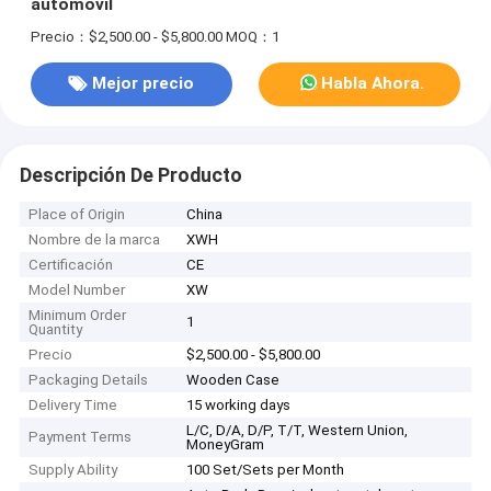
automóvil
Precio：$2,500.00 - $5,800.00
MOQ：1
Mejor precio
Habla Ahora.
Descripción De Producto
Place of Origin
China
Nombre de la marca
XWH
Certificación
CE
Model Number
XW
Minimum Order
1
Quantity
Precio
$2,500.00 - $5,800.00
Packaging Details
Wooden Case
Delivery Time
15 working days
L/C, D/A, D/P, T/T, Western Union,
Payment Terms
MoneyGram
Supply Ability
100 Set/Sets per Month