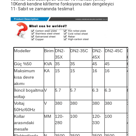
10Kendi kendine kilitleme fonksiyonu olan dengeleyici
11- Sabit ve zamanında teslimat.
Modeller
Birim
DN2-
DN2-35C
DN2-
DN2-45C
DN2
35X
45X
65X
Güç %50
KVA
35
35
45
45
65
Maksimum
KA
15
15
16
16
46
kısa devre
akımı
İkincil boşaltma
V
5.7
5.7
6.3
6.3
8
voltajı
Voltaj
V
380
380
380
380
380
50Hz/60Hz
Kollar
MM
120-
100
120-
100
160-
arasındaki
280
330
430
mesafe
Elektrotlarda
N
3500
3500
3500
3500
350