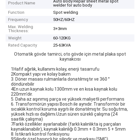
Auto Body Repair sheet metal spot
Product Name
welder for auto body
Function
Spot welding
Frequency
50HZ/60HZ
Max. Welding
3+3mm
Thickness:
Weight
60-120KG
Rated Capacity
25-63KVA
Otomatik gövde tamirci, oto gövde için metal plaka spot
kaynakcısı
1Hafif ağırlık, kullanımı kolay, enerji tasarrufu
2Kompakt yapı ve kolay bakım
3. Döner masası rulmanlarla donatılmıştır ve 360 °
döndürebilir
4En uzun kaynak kolu 1300mm ve en kısa kaynak kolu
220mm'dir.
5. Daha az aşınmış parça ve yüksek maliyetli performans
6. Transformörün yapısı Bosch ile aynıdır. Transformör bir
sıcaklık kontrol koruma aygıtı ile donatılmıştır. Su soğutma,
yüksek hızlı ısı dağılımı.Uzun süren sürekli çalışma (24
saatlik çalışma)
7Farklı özellikler ayarlanabilir (farklı kalınlıkta iş parçaları
kaynaklanabilir), kaynak kalınlığı 0.3mm + 0.3mm 5 + 5mm
8. Istikrarlı kontrol fonksiyonu
9Silindir özel basınçlı bir silindir ve markası (SMC).