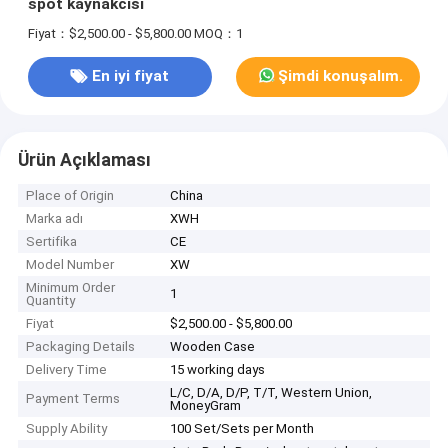
spot kaynakcısı
Fiyat：$2,500.00 - $5,800.00
MOQ：1
En iyi fiyat
Şimdi konuşalım.
Ürün Açıklaması
Place of Origin
China
Marka adı
XWH
Sertifika
CE
Model Number
XW
Minimum Order
1
Quantity
Fiyat
$2,500.00 - $5,800.00
Packaging Details
Wooden Case
Delivery Time
15 working days
L/C, D/A, D/P, T/T, Western Union,
Payment Terms
MoneyGram
Supply Ability
100 Set/Sets per Month