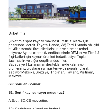
Şirketimiz
Şirketimiz spot kaynak makinesi üreticisi olarak Çin
pazarında liderdir. Toyota, Honda, VW, Ford, Hyundai vb. gibi
büyük otomobil üreticileri için ürün ve hizmet tedarik
ediyoruz.Ayrıca otomotiv endüstrisinde OEM'ler ve Tier 1 &
2 şirketleri için kaynak ürünleri tedarik ediyorToplu
taşımacılık ve diğer çeşitli endüstriler.
Sadece yerli kullanıcıları desteklemekle kalmayıp,
ürünlerimiz uluslararası müşteriye de popüler olarak
satılıyor.Meksika, Brezilya, Hindistan, Tayland, Vietnam,
Malezya.
Sık Sorulan Sorular
S1: Sertifikayı sunuyor musunuz?
A:Evet,ISO,CE mevcuttur.
S2: Öndeleme süresi ne kadar?