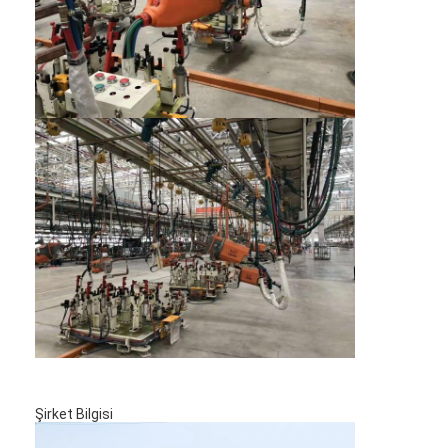
Fındık besleme makinesi
Nokta kaynaklı bakır elektrotlar
Endüstriyel Yay Dengecisi
Araç Çukur Çekici
Kondansatör Boşaltma Punta Kaynak Makinesi
Şirket Bilgisi