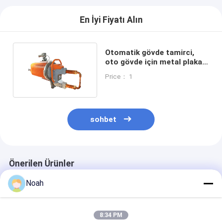
En İyi Fiyatı Alın
Otomatik gövde tamirci,
oto gövde için metal plaka
spot kaynakcısı
Price： 1
sohbet
Önerilen Ürünler
Noah
8:34 PM