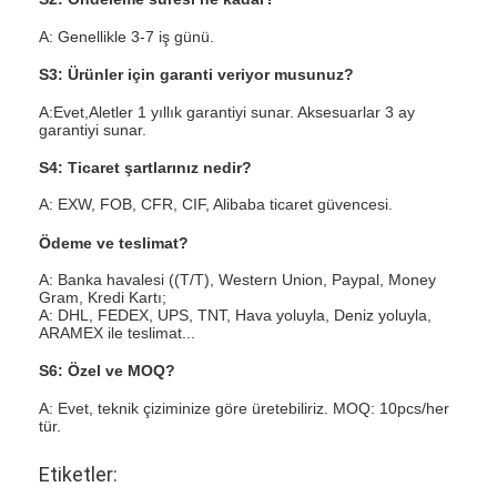
A: Genellikle 3-7 iş günü.
S3: Ürünler için garanti veriyor musunuz?
A:Evet,Aletler 1 yıllık garantiyi sunar. Aksesuarlar 3 ay
garantiyi sunar.
S4: Ticaret şartlarınız nedir?
A: EXW, FOB, CFR, CIF, Alibaba ticaret güvencesi.
Ödeme ve teslimat?
A: Banka havalesi ((T/T), Western Union, Paypal, Money
Gram, Kredi Kartı;
A: DHL, FEDEX, UPS, TNT, Hava yoluyla, Deniz yoluyla,
ARAMEX ile teslimat...
S6: Özel ve MOQ?
A: Evet, teknik çiziminize göre üretebiliriz. MOQ: 10pcs/her
tür.
Etiketler: