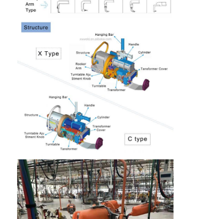
çok kafalı punta kaynak makinesi
masa nokta kaynak makinesi
manuel punta kaynak makinesi
Tek taraflı nokta kaynak makinesi
Dikiş Kaynak Makinesi
Robotik Nokta kaynak tabancası
Difüzyon Kaynak Makinesi
Lazer kaynak makinesi
saplama kaynak makinesi
Çarpışmadan Kablolar