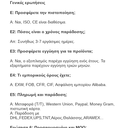
Γενικές ερωτήσεις
Ε: Προσφέρετε την πιστοποίηση;
Α: Ναι, ISO, CE είναι διαθέσιμα.
Ε2: Πόσος είναι ο χρόνος παράδοσης;
Απ: Συνήθως 3-7 εργάσιμες ημέρες.
Ε3: Προσφέρετε εγγύηση για τα προϊόντα;
Α: Ναι, ο εξοπλισμός παρέχει εγγύηση ενός έτους. Τα
εξαρτήματα παρέχουν εγγύηση τριών μηνών.
Ε4: Τι εμπορικούς όρους έχετε;
Α: EXW, FOB, CFR, CIF, Ασφάλιση εμπορίου Alibaba.
Ε5: Πληρωμή και παράδοση;
Α: Μεταφορά (Τ/Τ), Western Union, Paypal, Money Gram,
πιστωτική κάρτα.
Α: Παράδοση με
DHL,FEDEX,UPS,TNT,Αέρος,Θαλάσσης,ARAMEX...
Ερώτηση 6: Προσαρμοσμένο και MOQ;