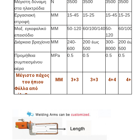
Μέγιστη δύναμη
N
3500
3500
3500
3500
στα ηλεκτρόδια
Εργασιακή
ΜΜ
15-45
15-25
15-45
15-25
στροφή
Μαξ. εγκεφαλικό
ΜΜ
50-120
60/100/140
50-
60/100/14
επεισόδιο
120
Διάρκεια βραχίονα
ΜΜ
240-
200 έως
300-
200 έως
600
500
8000
500
Προμήθεια
MPa
0.5
0.5
0.5
0.5
συμπιεσμένου
αέρα
Μέγιστο πάχος
ΜΜ
3+3
3+3
4+4
4+4
του ήπιου
Φύλλα από
χάλυβα με
βραχίονα μήκους
Αρχική Σελίδα
Min.
Με βραχίονες
ΜΜ
2+2
2+2
3+3
3+3
Προϊόντα
500 mm
Με μέγιστο
ΜΜ
1.2+1.2
1.2+1.2
2+2
1.8+1.8
Σχετικά με εμάς
μήκος βραχίονες