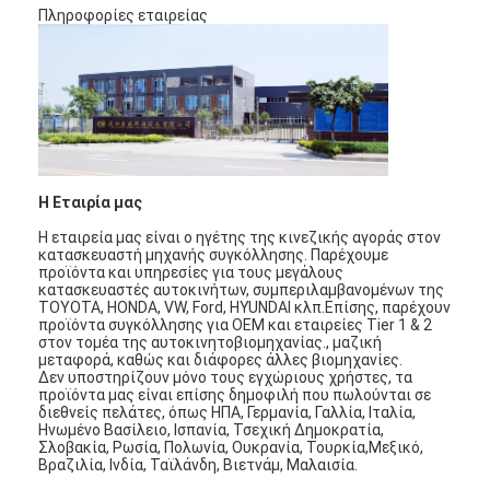
Πληροφορίες εταιρείας
Η Εταιρία μας
Η εταιρεία μας είναι ο ηγέτης της κινεζικής αγοράς στον
κατασκευαστή μηχανής συγκόλλησης. Παρέχουμε
προϊόντα και υπηρεσίες για τους μεγάλους
κατασκευαστές αυτοκινήτων, συμπεριλαμβανομένων της
TOYOTA, HONDA, VW, Ford, HYUNDAI κλπ.Επίσης, παρέχουν
προϊόντα συγκόλλησης για OEM και εταιρείες Tier 1 & 2
στον τομέα της αυτοκινητοβιομηχανίας., μαζική
μεταφορά, καθώς και διάφορες άλλες βιομηχανίες.
Δεν υποστηρίζουν μόνο τους εγχώριους χρήστες, τα
προϊόντα μας είναι επίσης δημοφιλή που πωλούνται σε
διεθνείς πελάτες, όπως ΗΠΑ, Γερμανία, Γαλλία, Ιταλία,
Ηνωμένο Βασίλειο, Ισπανία, Τσεχική Δημοκρατία,
Σλοβακία, Ρωσία, Πολωνία, Ουκρανία, Τουρκία,Μεξικό,
Βραζιλία, Ινδία, Ταϊλάνδη, Βιετνάμ, Μαλαισία.