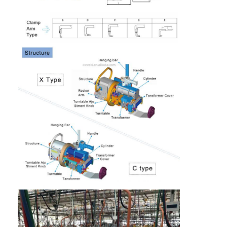
πολυ επικεφαλής μηχανή συγκόλλησης σημείων
Μηχανή συγκόλλησης επιτραπέζιων σημείων
χειρωνακτική μηχανή συγκόλλησης σημείων
Ενιαία δευτερεύουσα μηχανή συγκόλλησης σημείων
Μηχανή συγκόλλησης ραφών
Ρομποτικό όπλο συγκόλλησης σε σημείο
Μηχανή συγκόλλησης διάχυσης
Μηχανή οξυγονοκολλητών λέιζερ
μηχανή συγκόλλησης καρφιών
Δακτυλίδια χωρίς κλωτσιές