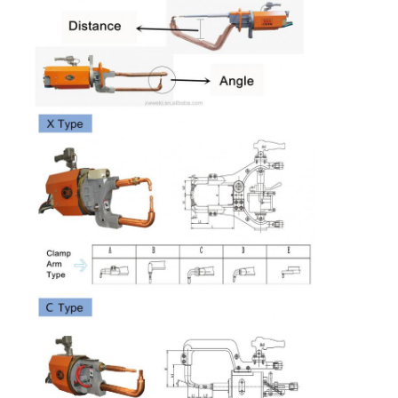
Μέγιστη
ΜΜ
14+14
14+14
16+16
16+16
Γύρος εργοστασίων
διασταύρωση
καλωδίου
Ποιοτικός έλεγχος
Μείωση της
MPa
0.05
0.05
0.05
0.05
πίεσης του νερού
επαφή
ψύξης
ροή νερού ψύξης
Ε/μ
12
12
12
12
Νέα
Όλες οι περιπτώσεις
Μιλήστε τώρα.
baidu
Φορητή μηχανή συγκόλλησης σημείων
Μηχανή σταθερής συγκόλλησης σε σημείο