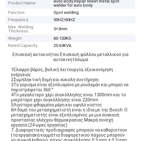
Auto Body Repair sheet metal spot
Product Name
welder for auto body
Function
Spot welding
Frequency
50HZ/60HZ
Max. Welding
3+3mm
Thickness:
Weight
60-120KG
Rated Capacity
25-63KVA
Επισκευή αυτοκινήτου Επισκευή φύλλου μεταλλικού για
αυτοκινητόσωμα
1Ελαφρύ βάρος, βολική λειτουργία, εξοικονόμηση
ενέργειας
2Συμπληκτική δομή και εύκολη συντήρηση
3Το γύρισμα είναι εξοπλισμένο με ρουλεμάν και μπορεί να
περιστρέφεται 360 °
4Το μεγαλύτερο χέρι συγκόλλησης είναι 1300mm και το
μικρότερο χέρι συγκόλλησης είναι 220mm.
5Λιγότερα φθαρμένα μέρη και υψηλό κόστος
6Η δομή του μετασχηματιστή είναι η ίδια με της Bosch. Ο
μετασχηματιστής είναι εξοπλισμένος με μια συσκευή
προστασίας ελέγχου θερμοκρασίας.Μακρά συνεχή
εργασία (24 ώρες εργασίας)
7. Διαφορετικές προδιαγραφές μπορούν να καθοριστούν
(τα εργασιακά κομμάτια διαφορετικού πάχους μπορούν
να συγκολληθούν), πάχος συγκόλλησης 0,3 mm + 0,3 mm