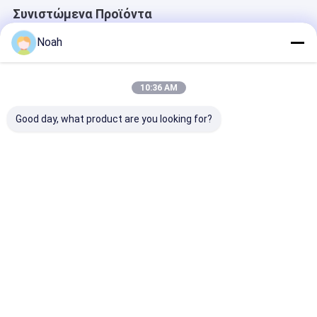
Συνιστώμενα Προϊόντα
Noah
10:36 AM
Good day, what product are you looking for?
Μικρό χειροκίνητο
Προηγμένη συσκευή
Συσκευή
αλουμινίου
συγκόλλησης
συγκόλλησης
αυτοκινήτου
σημείων μεταφοράς
χάλυβα
αντίσταση φορητό
με αντίσταση
σημείο συγκόλληση
παλμού
Καλύτερη τιμή
Καλύτερη τιμή
Καλύτερη 
μηχανή 240v
Αρχική
Περίπου
επαφή
Desktop
Σελίδα
εμείς
Site
Sitemap
Πολιτική απορρήτου
Ποιότητα
Φορητή μηχανή συγκόλλησης σημείων
Κίνα
εργοστάσιο.Copyright © 2026 Chengdu Xingweihan Welding
Equipment Co., Ltd.. All Rights Reserved.