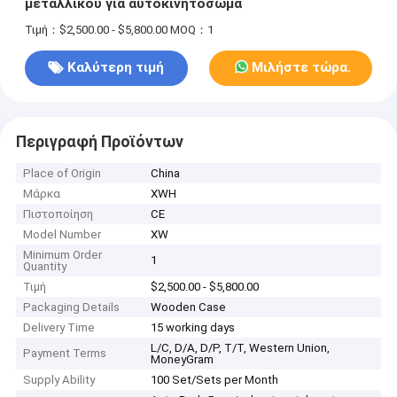
μεταλλικού για αυτοκινητόσωμα
Τιμή：$2,500.00 - $5,800.00
MOQ：1
Καλύτερη τιμή
Μιλήστε τώρα.
Περιγραφή Προϊόντων
Place of Origin
China
Μάρκα
XWH
Πιστοποίηση
CE
Model Number
XW
Minimum Order
1
Quantity
Τιμή
$2,500.00 - $5,800.00
Packaging Details
Wooden Case
Delivery Time
15 working days
L/C, D/A, D/P, T/T, Western Union,
Payment Terms
MoneyGram
Supply Ability
100 Set/Sets per Month