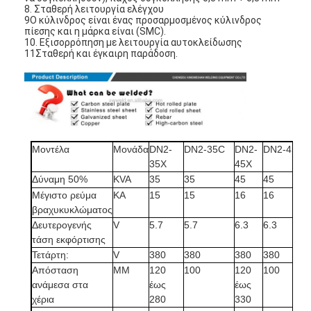
8. Σταθερή λειτουργία ελέγχου
9Ο κύλινδρος είναι ένας προσαρμοσμένος κύλινδρος
πίεσης και η μάρκα είναι (SMC).
10. Εξισορρόπηση με λειτουργία αυτοκλείδωσης
11Σταθερή και έγκαιρη παράδοση.
Μοντέλα
Μονάδα
DN2-
DN2-35C
DN2-
DN2-45C
35X
45X
Δύναμη 50%
KVA
35
35
45
45
Μέγιστο ρεύμα
ΚΑ
15
15
16
16
βραχυκυκλώματος
Δευτερογενής
V
5.7
5.7
6.3
6.3
τάση εκφόρτισης
Τετάρτη:
V
380
380
380
380
Απόσταση
ΜΜ
120
100
120
100
ανάμεσα στα
έως
έως
χέρια
280
330