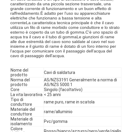
caratterizzato da una piccola sezione trasversale, una
grande corrente di funzionamento e un buon effetto di
raffreddamento.È adatto per l'uso su apparecchiature
elettriche che funzionano a bassa tensione e alta
correnteLa caratteristica tecnica principale è che il cavo
utilizza un filo di rame morbido come conduttore e lo strato
esterno è coperto da un tubo di gomma.C'è uno spazio di
acqua tra il cavo e il tubo di gommaLe giunzioni di rame
alle due estremità del cavo sono saldate al cavo nel suo
insieme.e il giunto di rame è dotato di un foro interno per
l'acqua per comunicare con il passaggio dell'acqua del
cavo di passaggio dell'acqua.
Nome del
Cavi di saldatura
prodotto
Norma del
AS/NZS3191 Generalmente a norma di
prodotto
AS/NZS 5000.1
Core
Singolo (facoltativo)
La vita lavorativa
< 25 anni
Tipo di
rame puro, rame in scatola
conduttore
Materiale del
rame/alluminio
conduttore
Materiale di
Pvc/gomma
isolamento
Colore
Rosso/bianco/azzurro/nero/verde/giallo