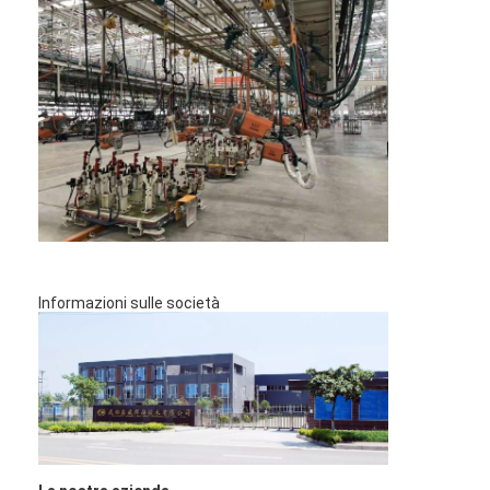
multi macchina capa della saldatura a punti
Macchina della saldatura a punti della Tabella
macchina manuale della saldatura a punti
Singola macchina laterale della saldatura a punti
Macchina della saldatura continua
Pistola di saldatura a punto robotica
Saldatrice di diffusione
Informazioni sulle società
Saldatore Machine del laser
saldatrice per perni
Cavi senza calcio