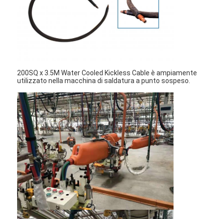
Fatory Tour
Controllo di qualità
Contattaci
200SQ x 3.5M Water Cooled Kickless Cable è ampiamente
notizie
utilizzato nella macchina di saldatura a punto sospeso.
Tutti i casi
Parla adesso.
baidu
Macchina portatile della saldatura a punti
Saldatura stazionaria a punto