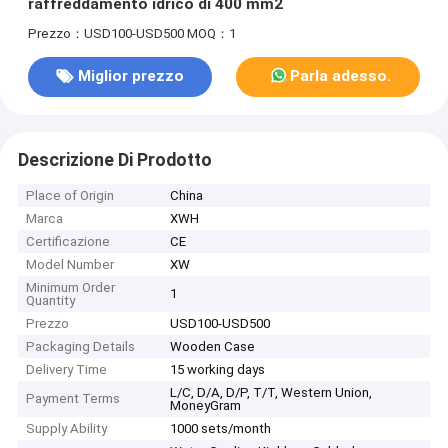
raffreddamento idrico di 400 mm2
Prezzo：USD100-USD500
MOQ：1
Miglior prezzo
Parla adesso.
Descrizione Di Prodotto
Place of Origin
China
Marca
XWH
Certificazione
CE
Model Number
XW
Minimum Order
1
Quantity
Prezzo
USD100-USD500
Packaging Details
Wooden Case
Delivery Time
15 working days
L/C, D/A, D/P, T/T, Western Union,
Payment Terms
MoneyGram
Supply Ability
1000 sets/month