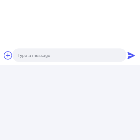
Dettagli Di Contatto
Mr. Ben
13100000000
N. 538, Xingfu Road, Ind. East Zone, Chengdu,
Sichuan, Cina
Parla adesso.
Photo
Video Call
Ottieni Il Miglior Prezzo Per
Audio Call
Trasporti automobilistici
Cavi senza calcio per
raffreddamento idrico di