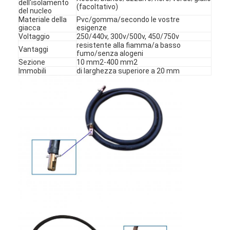
dell'isolamento
(facoltativo)
del nucleo
Materiale della
Pvc/gomma/secondo le vostre
giacca
esigenze
Voltaggio
250/440v, 300v/500v, 450/750v
resistente alla fiamma/a basso
Vantaggi
fumo/senza alogeni
Sezione
10 mm2-400 mm2
Immobili
di larghezza superiore a 20 mm
Casa
Prodotti
Chi siamo