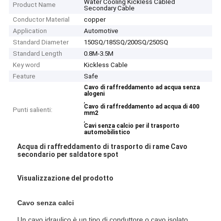
Water Cooling Kickless Cabled
Product Name
Secondary Cable
Conductor Material
copper
Application
Automotive
Standard Diameter
150SQ/185SQ/200SQ/250SQ
Standard Length
0.8M-3.5M
Key word
Kickless Cable
Feature
Safe
Cavo di raffreddamento ad acqua senza
alogeni
,
Cavo di raffreddamento ad acqua di 400
Punti salienti:
mm2
,
Cavi senza calcio per il trasporto
automobilistico
Acqua di raffreddamento di trasporto di rame Cavo
secondario per saldatore spot
Visualizzazione del prodotto
Cavo senza calci
Un cavo idraulico è un tipo di conduttore o cavo isolato,