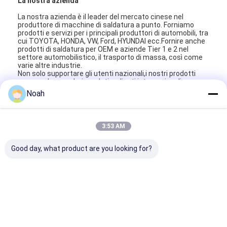
La nostra azienda
Macchina dell'alimentatore del dado
La nostra azienda è il leader del mercato cinese nel
produttore di macchine di saldatura a punto. Forniamo
Elettrodi di rame della saldatura a punti
prodotti e servizi per i principali produttori di automobili, tra
cui TOYOTA, HONDA, VW, Ford, HYUNDAI ecc.Fornire anche
Bilanciatore di molla industriale
prodotti di saldatura per OEM e aziende Tier 1 e 2 nel
settore automobilistico, il trasporto di massa, così come
varie altre industrie.
Estrattore di ammaccature per auto
Non solo supportare gli utenti nazionali,i nostri prodotti
sono anche popolari venduti a clienti internazionali, come
USA,Germania,Francia,Italia,Regno Unito,Spagna,
Macchina della saldatura a punti di scarico del condensatore
Noah
Repubblica
Ceca,Slovacchia,Russia,Polonia,Ucraina,Turchia,Messico,
Brasile, India, Thailandia, Vietnam, Malesia.
Etichette:
3:53 AM
Cavi raffreddati ad acqua di PFA
Good day, what product are you looking for?
3.5M cavi raffreddati ad acqua
3.5M cavo senza calci