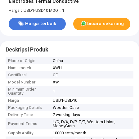
Electrodes Termal Conductive
Harga：USD1-USD10
MOQ：1
Harga terbaik
bicara sekarang
Deskripsi Produk
Place of Origin
China
Nama merek
XWH
Sertifikasi
CE
Model Number
XW
Minimum Order
1
Quantity
Harga
USD1-USD10
Packaging Details
Wooden Case
Delivery Time
7 working days
L/C, D/A, D/P, T/T, Western Union,
Payment Terms
MoneyGram
Supply Ability
10000 sets/month