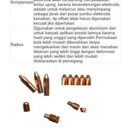
Kompensasi
lentur ujung. karena kecenderungan elektroda
Wisata pabrik
adalah untuk meluncur atau menyimpang
sebagai jarak dari pusat sumbu elektroda
Kontrol kualitas
kenaikan, tip offset tidak harus digunakan
kecuali jika diperlukan.
Digunakan untuk pengelasan aluminium dan
Hubungi kami
untuk banyak aplikasi presisi lainnya karena
hasil yang unggul yang diperoleh.Permukaan
bola lebih mudah dibersihkan tanpa
Berita
Radius
mengeluarkan dari mesin dan akan menahan
tekanan yang lebih tinggi dengan deformasi
yang lebih sedikit dan lebih mudah
Semua Kasus
diselaraskan di pemegang.
bicara sekarang
baidu
mesin pengelasan titik portabel
Mesin pengelasan titik stasioner