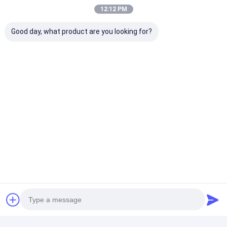
12:12 PM
Good day, what product are you looking for?
Tag:
Elektrod tembaga pengelasan titik 28 mm
elektroda tembaga pengelasan titik kekerasan tinggi
Nozzle las titik 28mm
Rincian Kontak
Mr. Ben