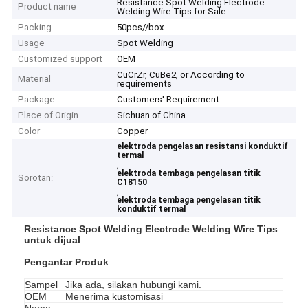
Resistance Spot Welding Electrode
Product name
Welding Wire Tips for Sale
Packing
50pcs//box
Usage
Spot Welding
Customized support
OEM
CuCrZr, CuBe2, or According to
Material
requirements
Package
Customers' Requirement
Place of Origin
Sichuan of China
Color
Copper
elektroda pengelasan resistansi konduktif
termal
,
elektroda tembaga pengelasan titik
Sorotan:
C18150
,
elektroda tembaga pengelasan titik
konduktif termal
Resistance Spot Welding Electrode Welding Wire Tips
untuk dijual
Pengantar Produk
Sampel
Jika ada, silakan hubungi kami.
OEM
Menerima kustomisasi
Nama