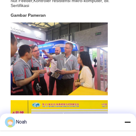
Nut Feeder,Kontroler resistensi mikro-komputer, dll.
Mesin Nut Feeder
Sertifikasi
Elektrod tembaga pengelasan titik
Gambar Pameran
Pengimbang Spring Industri
Pembuat lubang mobil
Mesin Las Spot Debit Kapasitor
Noah