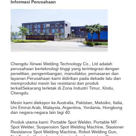
Informasi Perusahaan
mesin las multi kepala spot
mesin las meja spot
mesin las titik manual
Mesin pengelasan titik sisi tunggal
Mesin Las Jahitan
Chengdu Xinwei Welding Technology Co., Ltd adalah
perusahaan berteknologi tinggi yang terintegrasi dengan
Senjata Pengelasan Titik Robot
penelitian, pengembangan, manufaktur, pemasaran dan
layanan.Perusahaan kami didirikan pada dekade lalu dan
memproduksi mesin las resistansi dan produk
Mesin Las Difusi
terkaitSekarang terletak di Zona Industri Timur, Xindu,
Chengdu.
Mesin las laser
Mesin kami diekspor ke Australia, Pakistan, Meksiko, Italia,
Uni Emirat Arab, Malaysia, Argentina, Yordania, Hongkong
mesin las tiang
dan negara-negara lain lagi 40.
Produk utama kami: Portable Spot Welder, Portable MF
Kabel tanpa tendangan
Spot Welder, Suspension Spot Welding Machine, Stasioner
Resistance Spot Welding Machine, Robot Welding Gun,