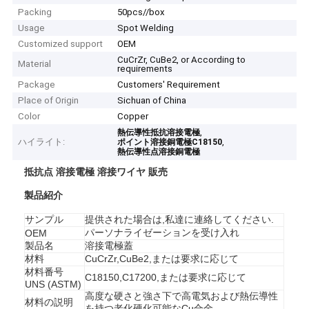
Packing
50pcs//box
Usage
Spot Welding
Customized support
OEM
CuCrZr, CuBe2, or According to
Material
requirements
Package
Customers' Requirement
Place of Origin
Sichuan of China
Color
Copper
,
熱伝導性抵抗溶接電極
ハイライト:
,
ポイント溶接銅電極C18150
熱伝導性点溶接銅電極
抵抗点 溶接電極 溶接ワイヤ 販売
製品紹介
サンプル
提供された場合は,私達に連絡してください.
パーソナライゼーションを受け入れ
OEM
製品名
溶接電極蓋
材料
CuCrZr,CuBe2,または要求に応じて
材料番号
C18150,C17200,または要求に応じて
UNS (ASTM)
高度な硬さと強さ下で高電気および熱伝導性
材料の説明
を持つ老化硬化可能なCu合金.