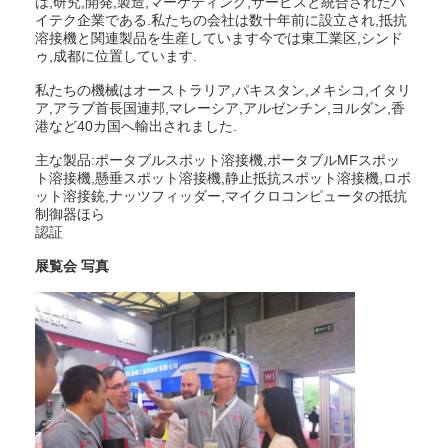
は,研究,開発,製造,マーケティング,サービスと統合されたハ
多ヘッド スポット溶接機械
イテク企業である.私たちの会社は数十年前に設立され,抵抗
溶接機と関連製品を生産しています今では東工業区,シンド
ゥ,成都に位置しています.
テーブルのスポット溶接機械
私たちの機械はオーストラリア,パキスタン,メキシコ,イタリ
手動スポット溶接機械
ア,アラブ首長国連邦,マレーシア,アルゼンチン,ヨルダン,香
港など40カ国へ輸出されました.
単一の側面のスポット溶接機械
主な製品:ポータブルスポット溶接機,ポータブルMFスポッ
ト溶接機,懸垂スポット溶接機,静止抵抗スポット溶接機,ロボ
シーム溶接機械
ット溶接銃,ナッツフィッダー,マイクロコンピュータの抵抗
制御器ほら
認証
ロボット式スポット溶接銃
展覧会 写真
拡散の溶接機
レーザーの溶接工機械
スタッド溶接機
キックレスケーブル