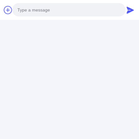
OEM C18150 レジスタン
ススポット 溶接 銅電極 熱
伝導
Price： 1
Photo
チャット
Video Call
Audio Call
推薦されたプロダクト