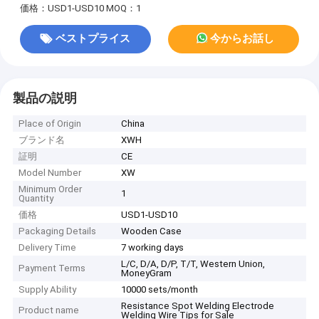
価格：USD1-USD10
MOQ：1
ベストプライス
今からお話し
製品の説明
Place of Origin
China
ブランド名
XWH
証明
CE
Model Number
XW
Minimum Order
1
Quantity
価格
USD1-USD10
Packaging Details
Wooden Case
Delivery Time
7 working days
L/C, D/A, D/P, T/T, Western Union,
Payment Terms
MoneyGram
Supply Ability
10000 sets/month
Resistance Spot Welding Electrode
Product name
Welding Wire Tips for Sale