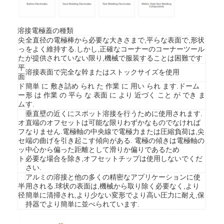
溶接電極蓋の種類
尖
全直径の電極棒から必要な大きさまで,平らな表面で,形状
っ
をよく維持する.しかし,正確なコーナーのコーナーツール
た
が提供されていない限り,機械で服装することは困難です
平
溶接表面で完全な幹またはストックサイズを使用
面
ド
簡単 に 敷き詰め られ た 作業 に 用い られ ます.ドーム
ー
形 は 作業 の 平ら な 表面 に より 近づく こと が でき ま
ム
す.
垂直壁の近くにスポット溶接を行うために使用されます.
オ
直端のオフセットは可能な限りわずかなものでなければ
フ
なりません.電極軸の中央線で電極力または圧縮負荷は,尖
セ
端の曲げを引き起こす傾向がある. 電極の傾きは電極軸の
ッ
中心から偏った距離として滑りか偏りであるため
ト
必要な場合を除き,オフセットチップは使用しないでくだ
ホーム
さい.
アルミの溶接と他の多くの精密なアプリケーションに使
半
用される.球状の表面は,機械から取り除く必要なく,より
製品
径
簡単に清掃され,より少ない変形でより高い圧力に耐え,保
持器でより簡単に並べられています.
企業情報