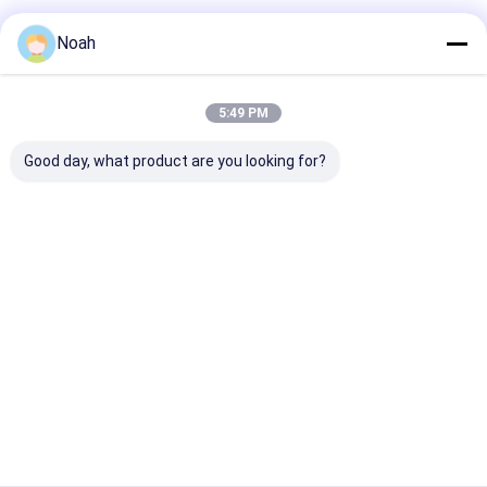
Noah
5:49 PM
連絡先の詳細
Good day, what product are you looking for?
Mr. Ben
13100000000
中国,シチュアン州,成都東区,シンフル・ロード 538号
今からお話し
最高の価格で