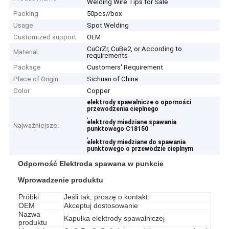
Welding Wire Tips for Sale
Packing
50pcs//box
Usage
Spot Welding
Customized support
OEM
CuCrZr, CuBe2, or According to
Material
requirements
Package
Customers' Requirement
Place of Origin
Sichuan of China
Color
Copper
elektrody spawalnicze o oporności
przewodzenia cieplnego
,
elektrody miedziane spawania
Najważniejsze:
punktowego C18150
,
elektrody miedziane do spawania
punktowego o przewodzie cieplnym
Odporność Elektroda spawana w punkcie
Wprowadzenie produktu
Próbki
Jeśli tak, proszę o kontakt.
OEM
Akceptuj dostosowanie
Nazwa
Kapułka elektrody spawalniczej
produktu