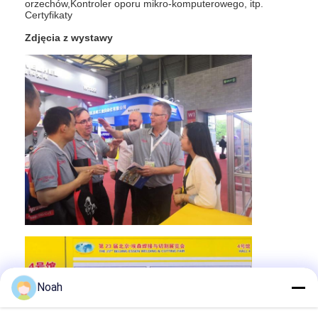
orzechów,Kontroler oporu mikro-komputerowego, itp.
Maszyna do karmienia orzechami
Certyfikaty
Elektrody miedziane spawane na miejscu
Zdjęcia z wystawy
Równoważnik sprężynowy przemysłowy
Wyciągacz węzłów
Zgrzewarka punktowa z kondensatorem
Noah