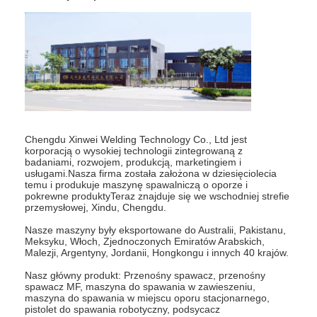
wielogłowicowa zgrzewarka punktowa
stołowa zgrzewarka punktowa
ręczna zgrzewarka punktowa
Maszyna do spawania w pojedynczych stronach
Maszyna do zgrzewania szwów
Chengdu Xinwei Welding Technology Co., Ltd jest
korporacją o wysokiej technologii zintegrowaną z
badaniami, rozwojem, produkcją, marketingiem i
Robota z piłką spawalniczą
usługami.Nasza firma została założona w dziesięciolecia
temu i produkuje maszynę spawalniczą o oporze i
pokrewne produktyTeraz znajduje się we wschodniej strefie
Zgrzewarka dyfuzyjna
przemysłowej, Xindu, Chengdu.
Spawarka laserowa
Nasze maszyny były eksportowane do Australii, Pakistanu,
Meksyku, Włoch, Zjednoczonych Emiratów Arabskich,
Malezji, Argentyny, Jordanii, Hongkongu i innych 40 krajów.
zgrzewarka kołków
Nasz główny produkt: Przenośny spawacz, przenośny
spawacz MF, maszyna do spawania w zawieszeniu,
Kable bez kopnięć
maszyna do spawania w miejscu oporu stacjonarnego,
pistolet do spawania robotyczny, podsycacz