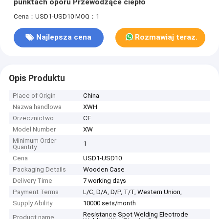
punktach oporu Przewodzące ciepło
Cena：USD1-USD10
MOQ：1
Najlepsza cena
Rozmawiaj teraz.
Opis Produktu
Place of Origin
China
Nazwa handlowa
XWH
Orzecznictwo
CE
Model Number
XW
Minimum Order
1
Quantity
Cena
USD1-USD10
Packaging Details
Wooden Case
Delivery Time
7 working days
Payment Terms
L/C, D/A, D/P, T/T, Western Union,
Supply Ability
10000 sets/month
Resistance Spot Welding Electrode
Product name