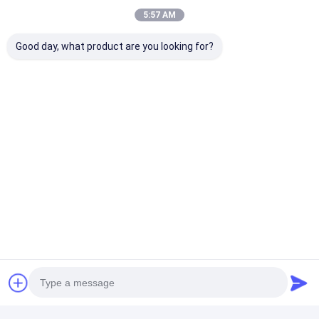
5:57 AM
Good day, what product are you looking for?
tagi:
Elektrody miedziane spawalnicze o średnicy 28 mm
elektrody miedziane do spawania punktowego o wysokiej
twardości
Dźwignia spawania punktualnego 28 mm
Szczegóły Kontaktu