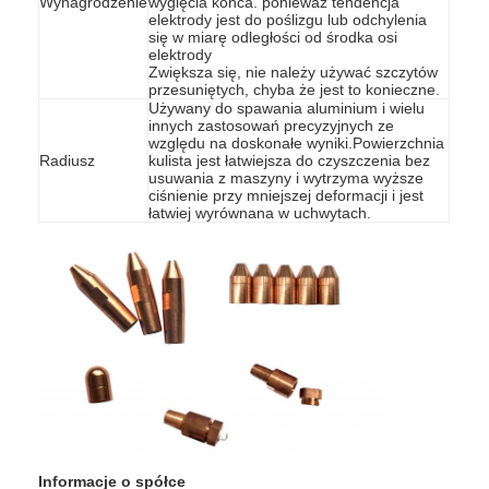
Wynagrodzenie
wygięcia końca. ponieważ tendencja
elektrody jest do poślizgu lub odchylenia
Wycieczka po fabryce
się w miarę odległości od środka osi
elektrody
Kontrola jakości
Zwiększa się, nie należy używać szczytów
przesuniętych, chyba że jest to konieczne.
Używany do spawania aluminium i wielu
Skontaktuj się z nami
innych zastosowań precyzyjnych ze
względu na doskonałe wyniki.Powierzchnia
Radiusz
kulista jest łatwiejsza do czyszczenia bez
Aktualności
usuwania z maszyny i wytrzyma wyższe
ciśnienie przy mniejszej deformacji i jest
łatwiej wyrównana w uchwytach.
Wszystkie przypadki
Rozmawiaj teraz.
baidu
przenośna spawarka punktowa
Stacjonarna maszyna spawalnicza
Informacje o spółce